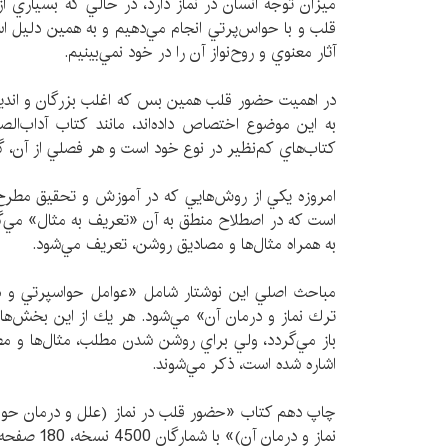
ميزان توجه انسان در نماز دارد، در حالي كه بسياري ا
قلب و با حواس‌پرتي انجام مي‌دهيم و به همين دليل اس
آثار معنوي و روح‌نواز آن را در خود نمي‌بينيم.
در اهميت حضور قلب همين بس كه اغلب بزرگان و انديشم
به اين موضوع اختصاص داده‌اند، مانند كتاب آداب‌الص
كتاب‌هاي كم‌نظير در نوع خود است و هر فصلي از آن، گر
امروزه يكي از روش‌هايي كه در آموزش و تحقيق مطرح
است كه در اصطلاح منطق به آن «تعريف به مثال» مي‌گ
به همراه مثال‌ها و مصاديق روشن، تعريف مي‌شود.
مباحث اصلي اين نوشتار شامل «عوامل حواسپرتي و د
ترك نماز و درمان آن» مي‌شود. هر يك از اين بخش‌ها
باز مي‌گردد، ولي براي روشن شدن مطلب، مثال‌ها و مصاد
اشاره شده است، ذكر مي‌شوند.
چاپ دهم کتاب «حضور قلب در نماز (علل و درمان حواس