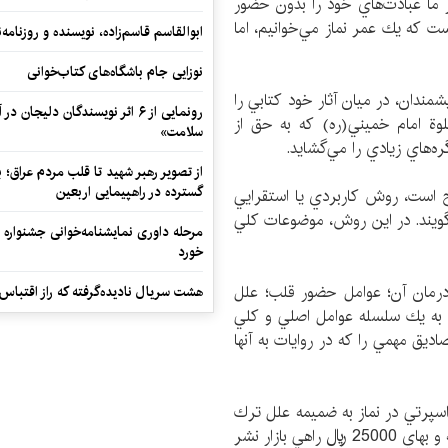
ز ما عبادت‌هاي خود را بدون حضور
ت كه يك عمر نماز مي‌خوانيم، اما
ابوالقاسم قاسم‌زاده، نویسنده و روزنا
نوزایی جام باشگاه‌های کتاب‌خوانی
ندان، در ميان آثار خود كتابي را
رونمایی از ۶ اثر نویسندگان دلیجان
لوة امام خميني(ره) كه به حق از
سلامت»
ه‌هاي زيادي را مي‌گشايد.
از تصویر رهبر شهید تا قلب مردم عراق؛
گسترده در راهپیمایی اربعین
 است، روش كاربردي يا استقرايي
ويند. در اين روش، موضوعات كلي
مرحله داوری نمایشنامه‌خوانی جشنواره 
خورد
رمان آن؛ عوامل حضور قلب؛ علل
هشت سریال نادیده‌گرفته که راز اقتباس
 به يك سلسله عوامل اصلي و كلي
يق مهمي را كه در روايات به آنها
پرتي در نماز به ضميمه علل ترك
نماز و درمان آن)» با شمارگان 4500 نسخه، 180 صفحه و بهاي 25000 ريال راهي بازار نشر