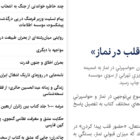
چند خاطره خواندنی از جنگ به انتخاب 
پیام تسلیت وزیر فرهنگ در پی درگذشت ا
پیشکسوت موسسه اطلاعات
روایتی میان‌رشته‌ای از بحران طبیعت در
لب در نماز»
مواجهه با دیگری
بحران اخلاق و جنون قدرت
 حواسپرتي در نماز به ضميمه
زيزي تهراني از سوي موسسه
نامه‌هایی در روزهای تاریک اشغال ایران
 چاپ رسيد.
زندگی و زمانه عبدالحسین حائری؛ از فقهِ
نسخه‌شناسی
ضوع بي‌توجهي در نماز و حواسپرتي
‌هاي مختلف كتاب به تفصيل پاسخ
عرضه ۱۰۰۰ جلد کتاب بین زائران اربعین در مرزهای کرمانشاه
حکایت عشق و معرفت نظامی گنجوی، پیو
کهن فارسی
تعال، «حضور قلب پيدا كردن» در
اند كه ميزان قبولي نماز، بستگي به
چالدران؛ جایی که عشق به کتاب از سخت‌ت