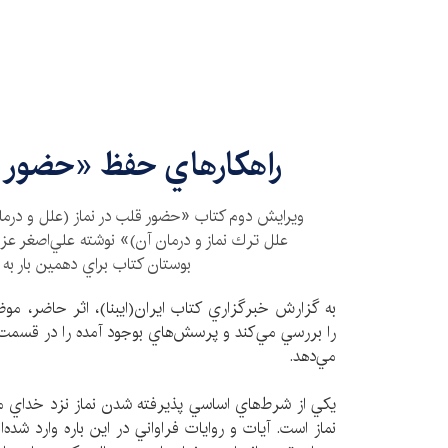
راهكارهاي حفظ «حضور ق
ويرايش دوم کتاب «حضور قلب در نماز (علل و درمان
علل ترك نماز و درمان آن)» نوشته علي‌اصغر‌ ع
بوستان كتاب براي دهمين بار به
به گزارش خبرگزاري کتاب ايران(ايبنا)، اثر حاضر، مو
را بررسي مي‌كند و پرسش‌هاي بوجود آمده را در قسمت
مي‌دهد.
يكي از شرط‌هاي اساسي پذيرفته شدن نماز نزد خداي م
نماز است. آيات و روايات فراواني در اين باره وارد شده‌