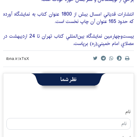
انتشارات قدياني امسال بيش از 1800 عنوان كتاب به نمايشگاه آورده
كه حدود 165 عنوان آن چاپ نخست است.
بيست‌وچهارمين نمايشگاه بين‌المللي كتاب تهران تا 24 ارديبهشت در
مصلاي امام خميني(ره) برپاست.
نظر شما
نام