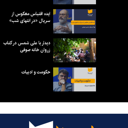
ایده اقتباس معکوس از
سریال «در انتهای شب»
دیدار با علی شمس در کتاب
زروان خانه صوفی
حکومت و ادبیات