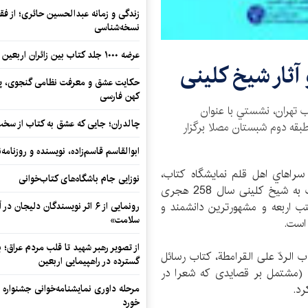
زندگی و زمانه عبدالحسین حائری؛ از فقهِ
نسخه‌شناسی
عرضه ۱۰۰۰ جلد کتاب بین زائران اربعین در مرزهای کرمانشاه
آثار شیخ کلینی
حکایت عشق و معرفت نظامی گنجوی، پیو
کهن فارسی
اب تهران، نشستي با عنوان
چالدران؛ جایی که عشق به کتاب از سخت‌ت
بقه دوم شبستان مصلا برگزار
ابوالقاسم قاسم‌زاده، نویسنده و روزنا
سراهاي اهل قلم نمايشگاه كتاب،
نوزایی جام باشگاه‌های کتاب‌خوانی
شیخ ابوجعفر محمدبن یعقوب‌بن اسحاق رازی معروف به شیخ کلینی سال 258 هجری
 اربعه و مشهورترین دانشمند و
رونمایی از ۶ اثر نویسندگان دلیجان
سلامت»
است.
از تصویر رهبر شهید تا قلب مردم عراق؛
اب الردّ علی القرامطة، کتاب رسائل
گسترده در راهپیمایی اربعین
شعر (مشتمل بر قصایدی که شعرا در
رد.
مرحله داوری نمایشنامه‌خوانی جشنواره 
خورد