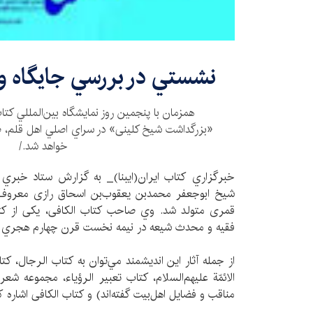
نشستي در بررسي جايگاه و 
همزمان با پنجمين روز نمايشگاه بين‌المللي كت
«بزرگداشت شیخ کلینی» در سراي اصلي اهل قلم، ط
خواهد شد./
خبرگزاري كتاب ايران(ايبنا)_ به گزارش ستاد خبري 
قمری متولد شد. وي صاحب کتاب الکافی، یکی از کتب
فقیه و محدث شیعه در نیمه نخست قرن چهارم هجري 
از جمله آثار اين انديشمند مي‌توان به کتاب الرجال، کت
الائمّة علیهم‌السلام، کتاب تعبیر الرؤیاء، مجموعه 
مناقب و فضایل اهل‌بیت گفته‌‏اند) و کتاب الکافی اشاره ك