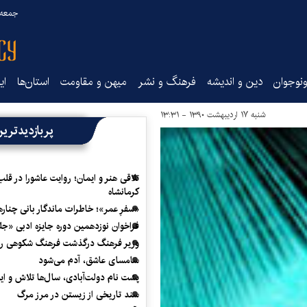
جمعه ۱۶ مرداد ۰۵
نوجوان
دین و اندیشه
فرهنگ و نشر
میهن و مقاومت
استان‌ها
ای
شنبه ۱۷ اردیبهشت ۱۳۹۰ - ۱۳:۳۱
پربازدیدتری
تلاقی هنر و ایمان؛ روایت عاشورا در قلب
کرمانشاه
«سفرِ عمر»؛ خاطرات ماندگار بانی چناره
فراخوان نوزدهمین دوره جایزه ادبی «ج
وزیر فرهنگ درگذشت فرهنگ شکوهی را
سامسای عاشق، آدم می‌شود
پشت نام دولت‌آبادی، سال‌ها تلاش و ا
سند تاریخی از زیستن در مرز مرگ