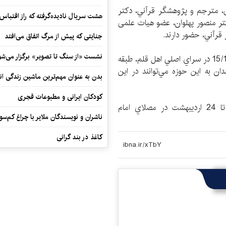
 مترجم و پژوهشگر قرآني، دکتر
هشت سریال نادیده‌گرفته که راز اقتباس
تر منصور پهلوان، عضو هیات علمی
قرآني، حضور دارند.
جنایتی که پیش از مرگ اتفاق می‌افتد
نشست «از سنگ تا تصویر» برگزار می‌شو
اين برنامه يك شنبه، 18 ارديبهشت ماه از ساعت 12 تا 15/13 در سراي اصلي اهل قلم، طبقه
ن به اين حوزه مي‌توانند در اين
بدن به عنوان مهم‌ترین ماشین زندگی ان
کودکان ایرانی و مطبوعات قجری
بيست و چهارمين نمايشگاه بين‌المللي كتاب تهران تا 24 ارديبهشت در مصلاي امام
ناشران و نویسندگان ملایر با چراغ کم‌س
کاغذ در بند گرانی