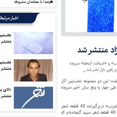
هم‌صدا با مجاهدان مشروطه
اخبار مرتبط
نخستین 
منتشر 
اد منتشر شد
نخستین 
ب» و «ضیافت آینه‌ها» سروده
منتشر 
راهی بازار نشر شد._
 گفت: این دو مجموعه نخستین آثار
طی چهار یا پنج سال اخیر سروده
«لای بر
منتشر 
وی در ادامه توضیح داد: دفتر شعر «ترانه‌های عاشق غریب» دربرگیرنده 42 قطعه شعر
سپید کوتاه است. در مجموعه شعر «ضیافت آینه‌ها» نیز 40 قطعه شعر سپید گنجانده‌ام که