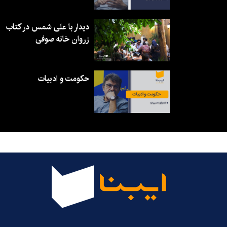
دیدار با علی شمس در کتاب
زروان خانه صوفی
حکومت و ادبیات