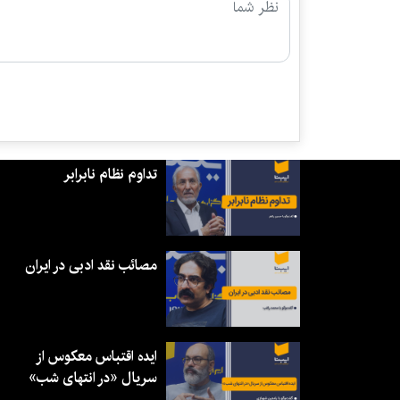
تداوم نظام نابرابر
مصائب نقد ادبی در ایران
ایده اقتباس معکوس از
سریال «در انتهای شب»