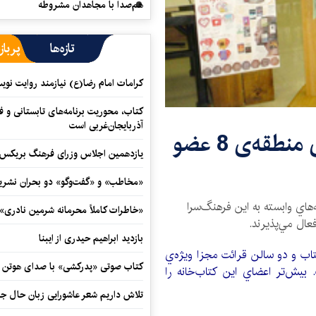
هم‌صدا با مجاهدان مشروطه
تازه‌ها
پرباز
کرامات امام رضا(ع) نیازمند روایت نو
کتاب، محوریت برنامه‌های تابستانی و ف
آذربایجان‌غربی است
كتاب‌خانه‌های شهرداری‌های منطقه‌ی 8 عضو
یازدهمین اجلاس وزرای فرهنگ بریکس آ
«مخاطب» و «گفت‌وگو» دو بحران نشری
‌هاي وابسته به اين فرهنگ‌سرا
«خاطرات کاملاً محرمانه شرمین نادری»
عال مي‌پذيرند.
بازدید ابراهیم حیدری از ایبنا
تاب‌خانه‌ي گلستان داراي 63000 جلد كتاب و دو سالن قرائت مجزا ويژه‌ي
کتاب صوتی «پدرکشی» با صدای هوتن ش
، هر يك به ظرفيت 350 نفر است. بيش‌تر اعضاي اين كتاب‌خانه را
تلاش داریم شعر عاشورایی زبان حال جا