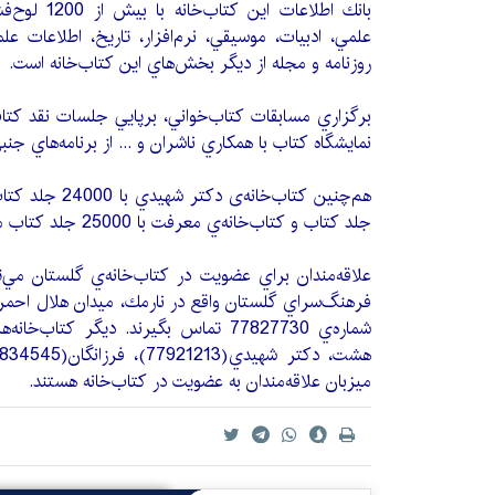
بانك اطلاعات 
روزنامه و مجله از ديگر بخش‌هاي اين كتاب‌خانه است.
برگزاري مسابقات كتاب‌خواني، برپايي ‌جلسات نقد كتا
نمايشگاه كتاب با همكاري ناشران و ... از برنامه‌هاي جن
جلد كتاب‌ و كتاب‌خانه‌ي معرفت با 25000 جلد كتاب میزبان دوستداران كتاب است.
فرهنگ‌سراي گلستان واقع در نارمك، ميدان هلال احمر، 
شماره‌ي 77827730 تماس بگیرند. ديگر كت
ميزبان علاقه‌مندان به عضويت در كتاب‌خانه هستند.