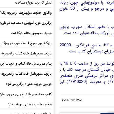
اين كتاب‌خانه با بيش از 1200 لوح‌فشرده، با موضوع‌هايي چون: رايانه،
نسلی که باید دوباره شناخت
علمي، ادبيات، موسيقي، نرم‌افزار، تاريخ، اطلاعات علمي و مرجع و بيش از 50 عنوان
واکاوی جنایت مزارشریف از دریچه یک 
برگزاری دوره آموزشی «مصاحبه در تاری
ب ‌با حضور استادان مجرب، برپايي
بي اين‌كتاب‌خانه عنوان شده است.
حمید محرمیان معلم درگذشت
بزرگ‌ترین مورخ فلسفه غرب در روزگار م
هم‌چنين كتاب‌خانه‌ی دكتر شهيدي با 24000 جلد كتاب‌، كتاب‌خانه‌ي فرزانگان با 20000
بازدید مدیرعامل خانه کتاب از تحریریه ای
علاقه‌مندان براي عضويت در كتاب‌خانه‌ي گلستان‌ مي‌‌توانند هر روز از ساعت 8 تا 16 به
پیام مدیرعامل خانه کتاب و ادبیات ایرا
خيابان گلستان مراجعه كنند يا با
بازدید مدیرعامل خانه کتاب از تحریریه ای
اب‌خانه‌هاي مراكز فرهنگي هنري منطقه‌ي
‌هشت، دكتر شهيدي(77921213)، فرزانگان(77834545) و معرفت (77916020) نيز
دومین «روباه شنی» برگزار می‌شود
کتاب «خنده‌ای بلند به روی جهان» وارد 
ضدیت با سرمایه‌داری عواقب دارد