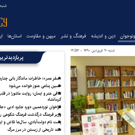
شنبه ۱۷ مرداد ۵
نوجوان
دین و اندیشه
فرهنگ و نشر
میهن و مقاومت
استان‌ها
ای
شنبه ۲۰ فروردین ۱۳۹۰ - ۱۲:۵۳
پربازدیدتری
«سفرِ عمر»؛ خاطرات ماندگار بانی چناره
حسین پناهی هنوز خوانده می‌شود
تلاقی هنر و ایمان؛ روایت عاشورا در قلب
کرمانشاه
فراخوان نوزدهمین دوره جایزه ادبی «ج
وزیر فرهنگ درگذشت فرهنگ شکوهی را
پشت نام دولت‌آبادی، سال‌ها تلاش و ا
سند تاریخی از زیستن در مرز مرگ