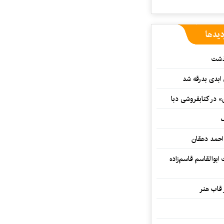
دیدها
گذشت
 ابدی بدرقه شد
» در کتابفروشی دبا
ف
احمد دهقان
بوالقاسم قاسم‌زاده
 قاب هنر