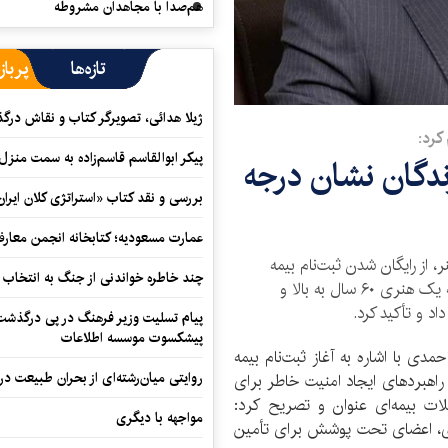
هم‌صدا با مجاهدان مشروطه
تازه‌ها
پرباز
ژیلا هدائی، تصویرگر کتاب و نقاش در
کرد:
پیکر ابوالقاسم قاسم‌زاده به سمت منزل
رندگان نشان درجه
بررسی و نقد کتاب «استراتژی کلان ایران
عمارت مسعودیه؛ کتابخانه انجمن معار
 از رایگان شدن ثبت‌نام بیمه
چند خاطره خواندنی از جنگ به انتخاب 
درمان تکمیلی، عمر و حادثه هنرمندان دارای درجه یک هنری ۶۰ سال به بالا و
د و تأکید کرد.
پیام تسلیت وزیر فرهنگ در پی درگذشت ا
پیشکسوت موسسه اطلاعات
مدی با اشاره به آغاز ثبت‌نام بیمه
روایتی میان‌رشته‌ای از بحران طبیعت در
اه جاری، یکی از راهبردهای ایجاد امنیت خاطر برای
ات بیمه‌ای عنوان و تصریح کرد:
مواجهه با دیگری
‌ای، اعضای تحت پوشش برای تأمین