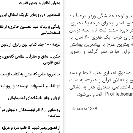
بحران اخلاق و جنون قدرت
نامه‌هایی در روزهای تاریک اشغال ایران
کید و توجه همیشگی وزیر فرهنگ و
ان نامدار و دارای درجه یک هنری،
زندگی و زمانه عبدالحسین حائری؛ از فقهِ
ر دوره جدید ثبت نام بیمه درمان
نسخه‌شناسی
تکمیلی (۱۴۰۲-۱۴۰۳)، کل هزینه ثبت نام هنرمندان دارای درجه یک هنری ۶۰ سال به
که بهترین طرح با بیشترین پوشش
عرضه ۱۰۰۰ جلد کتاب بین زائران اربعین در مرزهای کرمانشاه
رای آنها در نظر گرفته و ازسوی
حکایت عشق و معرفت نظامی گنجوی، پیو
کهن فارسی
 صندوق اعتباری هنر، ثبت‌نام بیمه
چالدران؛ جایی که عشق به کتاب از سخت‌ت
ان و فعالان قرآن و عترت، به مدت
ابوالقاسم قاسم‌زاده، نویسنده و روزنا
 طریق پیام‌رسان اختصاصی صندوق هنر به نشانی
نوزایی جام باشگاه‌های کتاب‌خوانی
رونمایی از ۶ اثر نویسندگان دلیجان
سلامت»
از تصویر رهبر شهید تا قلب مردم عراق؛