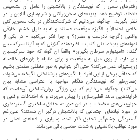
رفتارهای سمی را که نویسندگان از بالانشینی را عامل آن تشخیص
داده‌اند، توضیح دهد. پدیده‌های سخن‌پراکنی ‌و شرم‌ساری آنلاین را در
نظر بگیرید. چه‌گونه می‌دانیم که شرکت‌کنندگان در یک سخن‌پراکنی
خاص احتمالاً با انگیزه موقعیت هستند و نه به دلیل خشم اخلاقی
واقعی (اگرچه نادرست و مضر)؟ و چرا فکر می‌کنیم - در یکی از
نمونه‌های به‌یادماندنی کتاب - نظر‌دهنده آنلاینی که به آنیتا سارکیسیان
گفته: «امیدوارم سرطان بگیری» واقعاً آن گونه که خود سارکیسیان
باور دارد، از روی میل به موقعیت و برای مقابله با باورهای خالصانه
زن‌ستیزانه عمل می‌کند؟ حتی اگر بتوانیم به طور منطقی مطمئن باشیم
که حداقل برخی از این افراد با انگیزه‌های بازشناختی انگیخته می‌شوند،
(همان‌طور که نویسندگان هنگام مواجهه با اعتراضی مشابه بیان
می‌کنند) چه‌گونه می‌دانیم که این ویژگی روان‌شناختی آن‌هاست که
فرآیندهایی مانند قطبی‌سازی را پیش می‌برد، و نه اختلافات واقعی و
جهان‌بینی‌های متضاد - یا در این صورت، حقایق ساختاری گسترده‌تری
در مورد نهادهای اجتماعی که بالانشینان درگیر آن هستند؟ علی‌رغم
گستردگی چشم‌گیر تحقیق ذکر شده، بسیاری از ادعاهای اصلی در
مورد عواقب بالانشینی به شدت حدسی باقی می‌مانند.