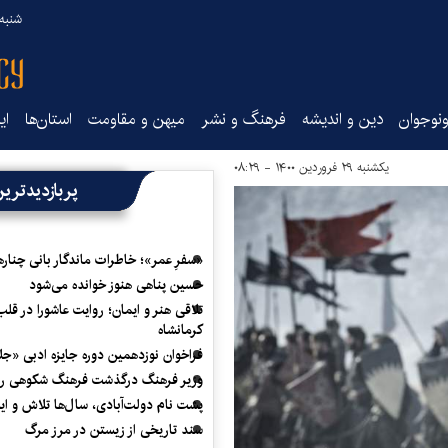
شنبه ۱۷ مرداد ۵
نوجوان
دین و اندیشه
فرهنگ و نشر
میهن و مقاومت
استان‌ها
ای
یکشنبه ۲۹ فروردین ۱۴۰۰ - ۰۸:۲۹
پربازدیدتری
«سفرِ عمر»؛ خاطرات ماندگار بانی چناره
حسین پناهی هنوز خوانده می‌شود
تلاقی هنر و ایمان؛ روایت عاشورا در قلب
کرمانشاه
فراخوان نوزدهمین دوره جایزه ادبی «ج
وزیر فرهنگ درگذشت فرهنگ شکوهی را
پشت نام دولت‌آبادی، سال‌ها تلاش و ا
سند تاریخی از زیستن در مرز مرگ