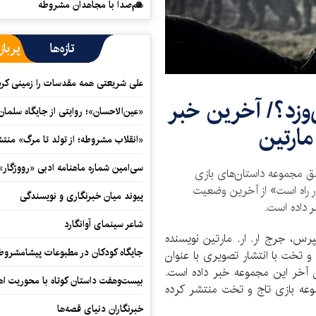
هم‌صدا با مجاهدان مشروطه
تازه‌ها
پرباز
علی شریعتی همه مقدسات را زمینی کرد
وزد؟/ آخرین خبر
«عین‌الاحسان»؛ روایتی از جایگاه سلما
مارتین
«انقلاب مشروطه؛ از تولد تا مرگ» منت
سی‌امین شماره ماهنامه‌ ادبی «رووژگار»
لق مجموعه داستان‌های بازی
ر راه است» از آخرین وضعیت
پیوند میان خبرنگاری و نویسندگی
 داده است.
شاعر سینمای آوانگارد
رس، جرج ار. ار. مارتین نویسنده
جایگاه کودکان در مطبوعات پیشامشروط
و تخت با انتشار تصویری با عنوان
آخر این مجموعه خبر داده است.
بیست‌وهفت داستان کوتاه با محوریت اهو
عه بازی تاج و تخت منتشر کرده
خبرنگاران دنیای قصه‌ها