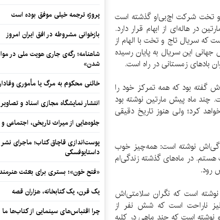
پروژه ترجمه خیلی موفق بوده است
و تخت شرکت اچ‌بی‌او گذشته است
 در هاله‌ای از ابهام قرار دارد.
بازخوانی مشروطه در افق ایران امروز
ت که سریال تاج و تخت با الهام از
جهانی این سریال به پایان رسیده
شاهنامه؛ رگه‌ی جاری هویت ملی در مواج
ن بادهای زمستانی در راه است.
شدن»
خائنی محکوم به مرگ یا مأموری وفادار
ش گفته بود که همه تمرکز خود را
 چند ماه پیش مارتین نوشته بود
انتشار نمایشگاه مجازی اسناد و تصاویر ت
 تا انتهای سال 2021 وارد بازار خواهد کرد؛ ولی هنوز تاریخ دقیقی
جلوه‌هایی از میراث تاریخی، اجتماعی 
پوست‌اندازی قاچاق کتاب؛ ماجرای نشر ن
اگی‌اش نوشته است: همه‌چیز خوب
داستایوفسکی
هستم. در ماه‌های گذشته زندگی‌ام
 رود.
«فتح خون»؛ بستری برای بعثت هنرمندان
یک قرن، یک کتابخانه، هزاران قصه
نش نوشته است که نگران سلامتی‌اش
 نیز ناراحت است که شش نفر از
چرا اقتباس‌های سینمایی از کتاب‌ها ما ر
 نوشته است که چند ماهی در کلبه