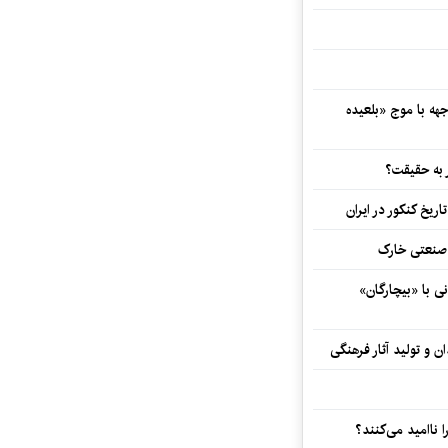
هه با موج «بلعیده
 به حقیقت؟
اریخ کنکور در ایران
و صنعتی خارک
ی با «بیچارگان»
 و تولید آثار فرهنگی
ا ناامید می‌کنند؟