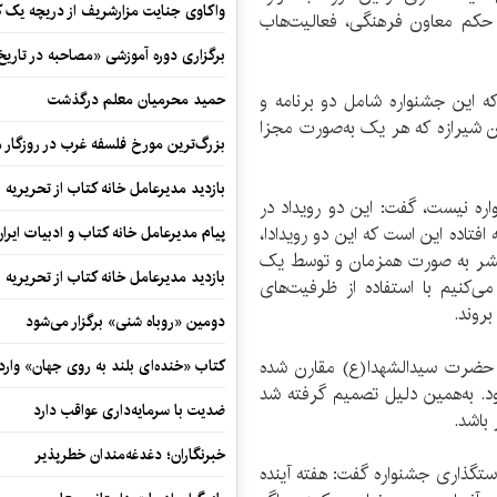
واکاوی جنایت مزارشریف از دریچه یک 
حکم معاون فرهنگی، فعالیت‌هاب
برگزاری دوره آموزشی «مصاحبه در تاری
ه این جشنواره شامل دو برنامه و
حمید محرمیان معلم درگذشت
 شیرازه که هر یک به‌صورت مجزا
بزرگ‌ترین مورخ فلسفه غرب در روزگار م
بازدید مدیرعامل خانه کتاب از تحریریه ای
واره نیست، گفت: این دو رویداد در
تاده این است که این دو رویدادا،
پیام مدیرعامل خانه کتاب و ادبیات ایرا
نشر به صورت همزمان و توسط یک
بازدید مدیرعامل خانه کتاب از تحریریه ای
‌کنیم با استفاده از ظرفیت‌های
روند.
دومین «روباه شنی» برگزار می‌شود
ی حضرت سیدالشهدا(ع) مقارن شده
کتاب «خنده‌ای بلند به روی جهان» وارد 
د. به‌همین دلیل تصمیم گرفته شد
ضدیت با سرمایه‌داری عواقب دارد
باشد.
خبرنگاران؛ دغدغه‌مندان خطرپذیر
ستگذاری جشنواره گفت: هفته آینده