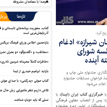
هم‌صدا با مجاهدان مشروطه
تازه‌ها
پرباز
کتاب، محوریت برنامه‌های تابستانی و ف
یح کرد:
آذربایجان‌غربی است
ن شیرازه» ادغام
یازدهمین اجلاس وزرای فرهنگ بریکس آ
لسه شورای
«مخاطب» و «گفت‌وگو» دو بحران نشری
 آینده
«خاطرات کاملاً محرمانه شرمین نادری»
بازدید ابراهیم حیدری از ایبنا
گذاری جشنواره ملی چاپ و
عضا، فراخوان مسابقات جشنواره
کتاب صوتی «پدرکشی» با صدای هوتن ش
اعلام می‌شود.
تلاش داریم شعر عاشورایی زبان حال جا
با
خبرگزاری کتاب ایران (ایبنا)
، با
رد: پس از انتصاب معاون فرهنگی
نسلی که باید دوباره شناخت
سیاستگذاری اولین دوره جشنواره