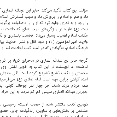
مؤلف این کتاب تأکید می‌کند: جابر ابن عبدالله انصاری
داد و هم او اسلام را پرورش داد و سبب گسترش اسلام
را ربود و به قدری جلوه کرد که او را از «اصفیاء» برگزی
بیت (ع) علاوه بر ویژگی‌های برجسته‌ای که داشت به
مکتب اسلام اهمیت بسیار می‌داد؛ نخست پاسداری و نگ
ولایت امیرالمؤمنین (ع) و دوم نقل و نشر احادیث پی
فرهنگ اسلام، به‌گونه‌ای که در تمام کتب احادیث نام او
گرچه جابر ابن عبدالله انصاری در ماجرای کربلا بر اثر 
نداشت؛ اما نویسنده در این کتاب به خوبی نقش وی
محمدی و مکتب تشیع تشریح کرده است؛ نقل حدیثی از
آمده گواهی براین مهم است امام صادق (ع) می‌فرماید
همه مردم مرتد شدند جز چهار نفر ابوخالد کابلی، 
جابربن عبدالله انصاری سپس کم کم مردم به این افراد 
دومین کتاب منتشر شده از حجت الاسلام رجبعلی 
مشتمل بر بخش‌هایی با عناوین: زندگینامه جابر، حضور
در اسلام و چهل حدیث، تألیف و ازسوی مؤسسه فرهنگ