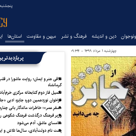
پنجشنبه ۱۵ مرداد ۰۵
نوجوان
دین و اندیشه
فرهنگ و نشر
میهن و مقاومت
استان‌ها
ای
چهارشنبه ۱ مرداد ۱۳۹۹ - ۰۹:۳۴
پربازدیدتری
تلاقی هنر و ایمان؛ روایت عاشورا در قلب
کرمانشاه
تکمیل فاز دوم کتابخانه مرکزی خرم‌آباد
فراخوان نوزدهمین دوره جایزه ادبی «ج
«سفرِ عمر»؛ خاطرات ماندگار بانی چناره
وزیر فرهنگ درگذشت فرهنگ شکوهی را
سامسای عاشق، آدم می‌شود
پشت نام دولت‌آبادی، سال‌ها تلاش و ا