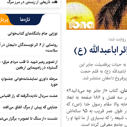
سند تاریخی از زیستن در مرز مرگ
تازه‌ها
پرباز
نوزایی جام باشگاه‌های کتاب‌خوانی
 روایت شد؛
رونمایی از ۶ اثر نویسندگان دلیجان
 اباعبدالله (ع)
سلامت»
از تصویر رهبر شهید تا قلب مردم عراق؛
 به حیات پرفضیلت جابر ابن
گسترده در راهپیمایی اربعین
اباعبدالله (ع) به قلم حجت
رفروغ دامغان منتشر شد.
مرحله داوری نمایشنامه‌خوانی جشنواره 
خورد
نان
، کتاب «از جابر چه می‌دانید؟»
هشت سریال نادیده‌گرفته که راز اقتباس
که در ردیف موضوعی سرگذشتنامه‌ها جای می‌گیرد، در سه فصل و ۱۸۶ صفحه به ابعاد
ابه والا مقام رسول خدا (ص) که
جنایتی که پیش از مرگ اتفاق می‌افتد
فیض درک وجود مبارک هفت تن از معصومین (ع) در طول عمر قریب به ۹۵ ساله‌اش
ه را که بسیاری از ما تنها او را
نشست «از سنگ تا تصویر» برگزار می‌شو
کلی جامع معرفی کرده است.