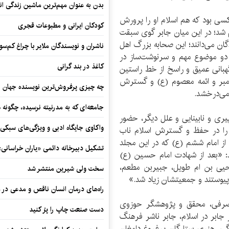
بدن به عنوان مهم‌ترین ماشین زندگی ان
 کسی بود که هم اسلام او را پرورش
کودکان ایرانی و مطبوعات قجری
 شد؛ در این میان جابر گوی سبقت
دگان می‌دانند؛ این صحابه بزرگ اهل
ناشران و نویسندگان ملایر با چراغ کم‌س
 دو موضوع مهم و سرنوشت‌ساز در
کاغذ در بند گرانی
هبانی عمیق و راسخ از خط راستین
امبر و ائمه معصوم (ع) و گسترش
چه چیزی پرفروش‌ترین نویسنده جهان را
 می‌درخشد.
جامعه‌ای که به مدرنیته نرسیده، چگونه 
پیری و نابینایی و علل دیگر، حضور
واکاوی جایگاه ادبی و ویژگی‌های سبکی
 را در حفظ و گسترش اسلام ناب
 امام ششم (ع) که در این مجلد
تشکیل دبیرخانه دائمی «یاران خراسانی
: «بعد از شهادت امام حسین (ع)
یحیی بن ام طویل، جبیربن مطعم،
سخت ولی شیرین منتشر شد
پیوستند و جمعیتشان زیاد شد.»
راه‌های درمان انسان ناقص و مدعی در 
صرفی، محقق و پژوهشگر حوزوی
دست صنعت چاپ را پرُ کنید
 جابر در اسلام، جابر ناشر فرهنگ
ی، هنری ستارگان پرفروغ دامغان