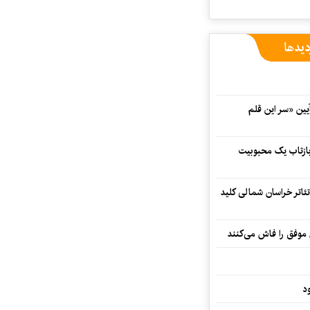
دیدها
 در آیین «سر این قلم
 بازتاب یک محبوبیت
تئاتر خراسان شمالی کلید
 موفق را فاش می‌کنند
د