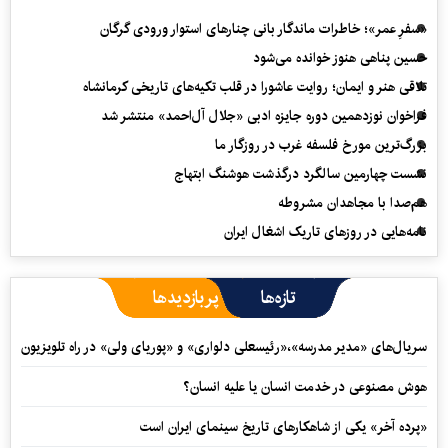
«سفرِ عمر»؛ خاطرات ماندگار بانی چنارهای استوار ورودی گرگان
حسین پناهی هنوز خوانده می‌شود
تلاقی هنر و ایمان؛ روایت عاشورا در قلب تکیه‌های تاریخی کرمانشاه
فراخوان نوزدهمین دوره جایزه ادبی «جلال آل‌احمد» منتشر شد
بزرگ‌ترین مورخ فلسفه غرب در روزگار ما
نشست چهارمین سالگرد درگذشت هوشنگ ابتهاج
هم‌صدا با مجاهدان مشروطه
نامه‌هایی در روزهای تاریک اشغال ایران
تازه‌ها
پربازدیدها
سریال‌های «مدیر مدرسه»،«رئیسعلی دلواری» و «پوریای ولی» در راه تلویزیون
هوش مصنوعی در خدمت انسان یا علیه انسان؟
«پرده آخر» یکی از شاهکارهای تاریخ سینمای ایران است