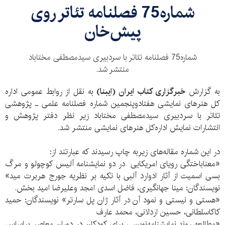
شماره75 فصلنامه‌ تئاتر روی
پیش‌خان
شماره75 فصلنامه‌ تئاتر با سردبیری سیدمصطفی مختاباد
منتشر شد.
به گزارش
خبرگزاری کتاب ایران (ایبنا)
به نقل از روابط عمومی اداره
کل هنرهای نمایشی هفتادوپنجمین شماره‌ فصلنامه علمی ـ پژوهشی
تئاتر با سردبیری سیدمصطفی مختاباد زیر نظر دفتر پژوهش و
انتشارات نمایش اداره‌کل هنرهای نمایشی منتشر شد.
در این شماره مقاله‌های زیربه چاپ رسیدند که عبارتند از:
«معناباختگی رویای امریکایی در دو نمایشنامه‌ آلیس کوچولو و مرگ
بسی اسمیت از آثار ادوارد آلبی با تکیه بر نظریه جورج هربرت مید»
نویسندگان: مینا جهانگیری، فاضل اسدی امجد وعلیرضا امید بخش.
«هستی و نیستی و نمود آن در آثار ژان پل سارتر» نویسندگان: حمید
کاکاسلطانی، حسین اردلانی، محمد عارف
«مطالعه روند نمایشنامه‌نویسی برای کودکان در دوران معاصر براساس