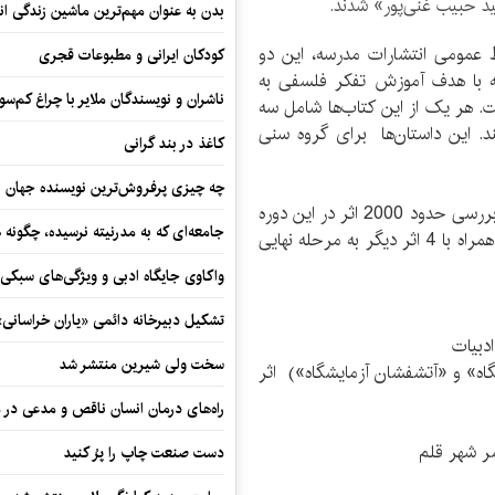
د حبیب غنی‌پور» شدند.
بدن به عنوان مهم‌ترین ماشین زندگی ان
بط عمومی انتشارات مدرسه، این دو
کودکان ایرانی و مطبوعات قجری
 «فکرفکر3 قصه» است که با هدف آموزش تفکر فلسفی به
ناشران و نویسندگان ملایر با چراغ کم‌س
ت. هر یک از این کتاب‌ها شامل سه
. این داستان‌ها برای گروه سنی
کاغذ در بند گرانی
چه چیزی پرفروش‌ترین نویسنده جهان را
«بچه فیلی که گم شده بود» و «دریای من کو» پس از بررسی حدود 2000 اثر در این دوره
جامعه‌ای که به مدرنیته نرسیده، چگونه 
از جایزه شهید غنی پور و چند مرحله ارزیابی و مطالعه، همراه با 4 اثر دیگر به مرحله نهایی
واکاوی جایگاه ادبی و ویژگی‌های سبکی
تشکیل دبیرخانه دائمی «یاران خراسانی
دبیات
سخت ولی شیرین منتشر شد
ه» و «آتشفشان آزمایشگاه») اثر
راه‌های درمان انسان ناقص و مدعی در 
شر شهر قلم
دست صنعت چاپ را پرُ کنید