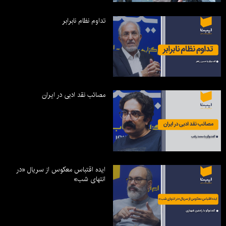
تداوم نظام نابرابر
مصائب نقد ادبی در ایران
ایده اقتباس معکوس از سریال «در
انتهای شب»