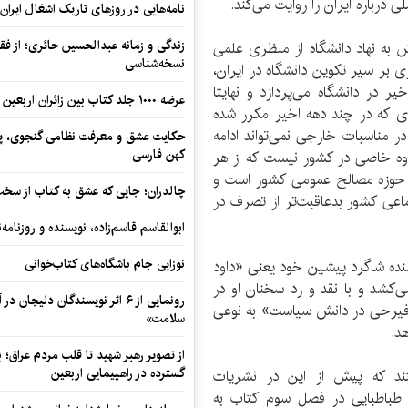
درباره ایران را روایت می‌کند.
نامه‌هایی در روزهای تاریک اشغال ایران
زندگی و زمانه عبدالحسین حائری؛ از فقهِ
ش به نهاد دانشگاه از منظری علمی
نسخه‌شناسی
 بر سیر تکوین دانشگاه در ایران،
 در دانشگاه می‌پردازد و نهایتا
عرضه ۱۰۰۰ جلد کتاب بین زائران اربعین در مرزهای کرمانشاه
‏‌ای که در چند دهه اخیر مکرر شده
مناسبات خارجی نمی‌‏تواند ادامه
حکایت عشق و معرفت نظامی گنجوی، پیو
کهن فارسی
وه خاصی در کشور نیست که از هر
 بر حوزه مصالح عمومی کشور است و
چالدران؛ جایی که عشق به کتاب از سخت‌ت
عی کشور بدعاقبت‏‌تر از تصرف در
ابوالقاسم قاسم‌زاده، نویسنده و روزنا
نوزایی جام باشگاه‌های کتاب‌خوانی
سنده شاگرد پیشین خود یعنی «داود
‌کشد و با نقد و رد سخنان او در
رونمایی از ۶ اثر نویسندگان دلیجان
داود فیرحی در دانش سیاست» به نوعی
سلامت»
د.
از تصویر رهبر شهید تا قلب مردم عراق؛
گسترده در راهپیمایی اربعین
ند که پیش از این در نشریات
 طباطبایی در فصل سوم کتاب به