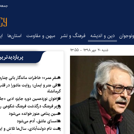
جمعه ۱۶ مرداد ۰۵
نوجوان
دین و اندیشه
فرهنگ و نشر
میهن و مقاومت
استان‌ها
ای
شنبه ۲۰ مهر ۱۳۹۸ - ۱۳:۵۵
پربازدیدتری
«سفرِ عمر»؛ خاطرات ماندگار بانی چناره
تلاقی هنر و ایمان؛ روایت عاشورا در قلب
کرمانشاه
فراخوان نوزدهمین دوره جایزه ادبی «ج
وزیر فرهنگ درگذشت فرهنگ شکوهی را
حسین پناهی هنوز خوانده می‌شود
سامسای عاشق، آدم می‌شود
پشت نام دولت‌آبادی، سال‌ها تلاش و ا