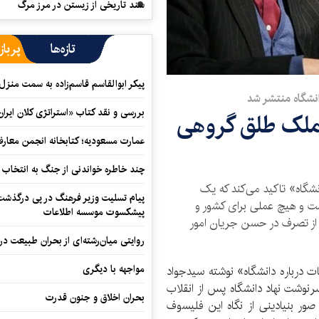
سند تاریخی از زیستن در مرز مرگ
تازه‌ها
پرباز
پیکر ابوالقاسم قاسم‌زاده به سمت منزل
نشگاه منتشر شد
بررسی و نقد کتاب «استراتژی کلان ایران
 ملک طلق گروهی
عمارت مسعودیه؛ کتابخانه انجمن معار
چند خاطره خواندنی از جنگ به انتخاب 
شگاه» تاکید می‌کند که یک
پیام تسلیت وزیر فرهنگ در پی درگذشت ا
ست و هیچ عملی برای کشور و
پیشکسوت موسسه اطلاعات
 از تصرف در حسن جریان امور
روایتی میان‌رشته‌ای از بحران طبیعت در
مواجهه با دیگری
ت درباره دانشگاه» نوشته سیدجواد
نوشت نهاد دانشگاه پس از انقلاب
بحران اخلاق و جنون قدرت
قع صور بنیادینی از نگاه این فلیسوف