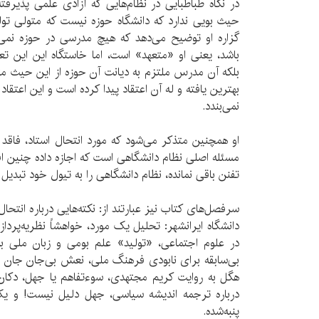
در نگاه طباطبایی در نظام‌هایی که آزادی علمی پذیرفت
حیث بویی ندارد که دانشگاه حوزه نیست که متولی تول
گزاره او توضیح می‌دهد که هیچ مدرسی در حوزه نمی‌ت
باشد، یعنی او «متعهد» است، اما خاستگاه این این تع
بلکه آن مدرس ملتزم به دیانت آن حوزه از این حیث مت
بهترین یافته و له آن اعتقاد پیدا کرده است و این اعتقاد
نمی‌بندد.
او همچنین متذکر می‌شود که مورد انتحال استاد، فا
مسئله اصلی نظام دانشگاهی است که اجازه داده چنین افرا
تفنن باقی نمانده، نظام دانشگاهی را به تیول خود تبدیل 
سرفصل‌های کتاب نیز عبارتند از: نکته‌هایی درباره انتحال
دانشگاه ایرانشهر: تحلیل یک مورد، خواهشاً نظریه‌پرداز
در علوم اجتماعی، «تولید» علم بومی و زبان ملی ب
بی‌سابقه برای نابودی فرهنگ ملی، نعش بی‌جان جان ل
هگل به روایت کریم مجتهدی، سوءتفاهم یا جهل، دکا
درباره ترجمه اندیشه سیاسی، جهل دلیل نیست! و یک ک
پنبه‌شده.