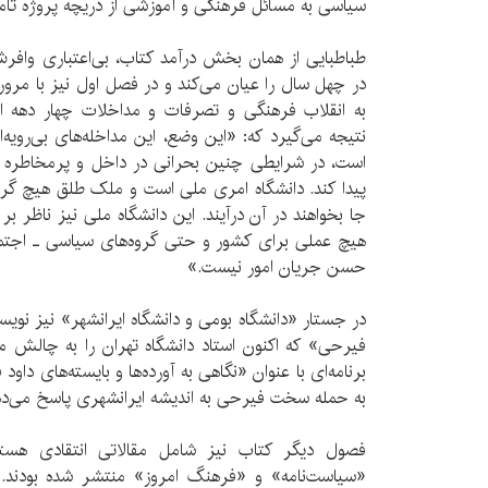
سیاسی به مسائل فرهنگی و آموزشی از دریچه پروژه تأملی 
طباطبایی از همان بخش درآمد کتاب، بی‌‏اعتباری وافر
در چهل سال را عیان می‌کند و در فصل اول نیز با مروری
به انقلاب فرهنگی و تصرفات و مداخلات چهار دهه اخیر
نتیجه می‌گیرد که: «این وضع، این مداخله‌‏های بی‌‏رویه
است، در شرایطی چنین بحرانی در داخل و پرمخاطره در 
پیدا کند. دانشگاه امری ملی است و ملک طلق هیچ گر
جا بخواهند در آن درآیند. این دانشگاه ملی نیز ناظر
هیچ عملی برای کشور و حتی گروه‌‏های سیاسی ـ اجتما
حسن جریان امور نیست.»
در جستار «دانشگاه بومی و دانشگاه ایرانشهر» نیز نوی
فیرحی» که اکنون استاد دانشگاه تهران را به چالش می
برنامه‏‌ای با عنوان «نگاهی به آورده‌‏ها و بایسته‌‏های 
به حمله سخت فیرحی به اندیشه ایرانشهری پاسخ می‌ده
فصول دیگر کتاب نیز شامل مقالاتی انتقادی هست
«سیاست‌نامه» و «فرهنگ امروز» منتشر شده‌ بودند.