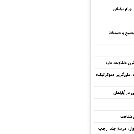
 بهرام بیضایی
توشیح و دستخط
ران «تفاوت» دارد
ه، ملی‌گرایی دموکراتیک»
 در آپارتمان
ش شناخت
ار» در سه جلد از چاپ