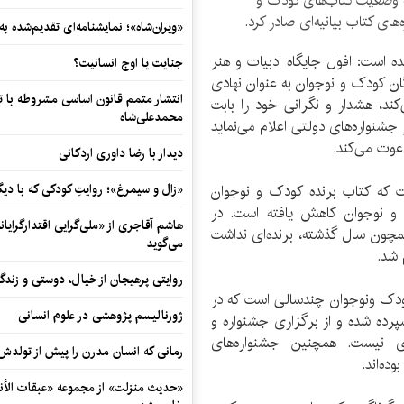
 وضعیت کتاب‌های کودک و
ای کتاب بیانیه‌ای صادر کرد.
«ویران‌شاه»؛ نمایشنامه‌ای تقدیم‌شده به
ده است: افول جایگاه ادبیات و هنر
جنایت یا اوج انسانیت؟
ن کودک و نوجوان به عنوان نهادی
انتشار متمم قانون اساسی مشروطه با 
ند، هشدار و نگرانی خود را بابت
محمدعلی‌شاه
شنواره‌های دولتی اعلام می‌نماید
دعوت می‌کند.
دیدار با رضا داوری اردکانی
ت که کتاب برنده کودک و نوجوان
«زال و سیمرغ»؛ روایتِ کودکی که با دیگ
 و نوجوان کاهش یافته است. در
هاشم آقاجری از «ملی‌گرایی اقتدارگرایان
چون سال گذشته، برنده‌ای نداشت
می‌گوید
 شد.
روایتی پرهیجان از خیال، دوستی و زندگی
ودک ونوجوان چندسالی است که در
ژورنالیسم پژوهشی در علوم انسانی
رده شده و از برگزاری جشنواره و
ی نیست. همچنین جشنواره‌های
رمانی که انسان مدرن را پیش از تولد
وده‌اند.
«حدیث منزلت» از مجموعه «عبقات الأنو