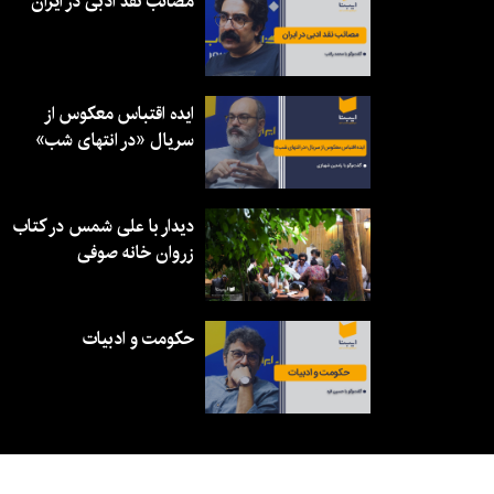
مصائب نقد ادبی در ایران
ایده اقتباس معکوس از
سریال «در انتهای شب»
دیدار با علی شمس در کتاب
زروان خانه صوفی
حکومت و ادبیات