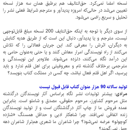
نسخه امضا نمی‌کرد. حق‌التالیف هم برطبق همان سه هزار نسخه
تعیین می‌شد در ‌حالی‌که امروزه پدید‌آور و مترجم شرایط فعلی نشر را
تحلیل و سریع راضی می‌شود.
از سوی دیگر با توجه به اینکه حق‌التایف 200 نسخه مبلغ قابل‌توجهی
نیست، مترجم و یا پدید‌آور، دنبال این است که از طریق هدیه کتابش
به دیگران، اثرش را معرفی کند. این جریان فعالانی را که تلاش
می‌کنند از راه نویسندگی امرار معاش کنند و یا حتی به‌عنوان حامی به
این درآمد نگاه می‌کنند، دلزده می‌شوند. علاوه‌بر این نویسندگی و
مترجمی برخلاف گذشته نام و معروفیتی برای اهل قلم ندارد و باید
پرسید، اگر اهل قلم فعال نباشد، چه کسی در مملکت کتاب بنویسد؟
تولید سالانه 90 هزار عنوان کتاب قابل قبول نیست
مرادی:
بیشتر تولیدات نشر نگاه براساس آثار نویسندگان درگذشته
مثل مرحوم کشاورز، مرحوم حقوقی، مصدق و شاملو است. بنابراین
عمده فروش ما از چاپ آثار درگذشتگان است و از تولید نویسندگان
زنده اتفاقی نمی‌افتد. چرا شاهکار ادبی و حداقل همسنگ «شازده
کوچولو» عرضه نمی‌شود؟ چرا شاعران ما شعری هم‌تراز شاعران دهه
چهل نمی‌گویند؟