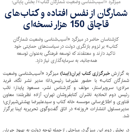
میزگرد «آسیب‌شناسی وضعیت شمارگان کتاب»/ بخش پایانی؛
شمارگان از نفس افتاده و کتاب‌های
قاچاق 150 هزار نسخه‌ای
کارشناسان حاضر در میزگرد «آسیب‌شناسی وضعیت شمارگان
کتاب» بر لزوم بازنگری دولت در سیاست‌های حمایتی خود
تاکید دارند و معتقدند که توسعه فرهنگی به‌عنوان توسعه
همه‌جانبه، به سرمایه‌گذاری نیاز دارد.
به گزارش
خبرگزاری کتاب ایران‌(ایبنا)
میزگرد «آسیب‌شناسی وضعیت
شمارگان کتاب» با حضور علیرضا رئیس‌دانا؛ مدیر نشر نگاه،‌ فرید
مرادی؛ سرویراستار، مولف و کارشناس نشر، مسعود پایدار؛ نائب
رئیس دوم اتحادیه ناشران کتابفروشان تهران، آزاده نظر‌بلند؛‌ معاون
فناوری و اطلاع‌رسانی موسسه خانه کتاب و سید‌علیرضا بهشتی‌شیرازی؛
مدیرمسئول انتشارات «روزنه» در اتاق گفت‌وگوی تحریریه ایبنا برگزار
شد.
در بخش دوم این میزگرد، مباحثی از‌جمله توجه دولت به بهبود جریان