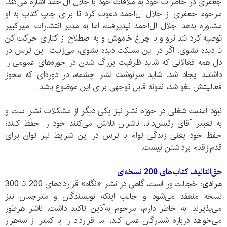
جعفری در خاطرات خود به ملاقات خود با جلال آل‌احمد اشاره می‌کند.
مرحوم جعفری از جلال‌ آل‌احمد دعوت کرد تا برای چاپ کتاب به او
مشاوره بدهد. جلال ‌آل‌احمد نپذیرفت، اما به مدیر انتشارات امیر‌کبیر
توصیه کرد تند نرو و با چراغ خاموش و به اصطلاح از کناری حرکت کن
تا دیده نشوی. اگر در این مملکت دیده بشوی، می‌زننت. ‌این ترس در
دل همه فعالانی که شاید ظرفیت بزرگ شدن در حوزه‌های عمومی را
داشتند ایجاد شد. شاید سرنوشت نشر چشمه، در دوره‌ای که مجوز
فعالیتش لغو شد، نمونه قابل توجهی برای این موضوع باشد.
نبود امنیت شغلی در حوزه نشر نیز یکی دیگر از مشکلات نشر است و
به تعبیر آقای رئیس‌دانا، ناشران تلاش می‌کنند خود را حفظ کنند؛
حفظ خود یعنی زندگی توام با ترس در این شرایط نیز توان برای
قدم‌ازقدم برداشتن نیست.
حق‌التالیف‌ کتاب‌های 200 نسخه‌ای
مرادی:
خجالت‌آور است، گاهی در نشر «نگاه» قرارداد‌های 200 تا 300
نسخه منعقد می‌شود و جالب اینکه نویسندگان و مترجمان نیز
می‌پذیرند. به خاطر دارم، مرحوم به‌آذین تاکید داشت، ناشر هر‌طور
می‌خواهد درباره شمارگان عمل کند، اما قرارداد را با کمتر از سه‌هزار