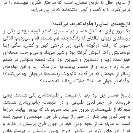
از تاریخ حال تا تاریخ متعال، است که ساختار فکری نویسنده را در
برمی‌گیرد. با او گفت و گویی داشته‌ایم که در پی می‌آید:
تاریخ‌مندی انسان را چگونه تعریف می‌کنید؟
یک روز بهاری به اتفاق همسر در مسیری که در کوچه باغ‌های یکی از
روستاهای زیبای طالقان که زادگاه بنده هم هست، قدم می‌زدیم؛ اندکی
جلوتر که رفتم درگوشه باغی، زیر درختی کهن و گشن، سگی زیبا
توله‌هایش را در آغوش گرفته بود و شیر می‌داد و می‌نواخت. صحنه‌ای
فوق‌العاده زیبا و دلنشین و شیرین بود. یک لحظه سئوالی در ذهنم
جرقه زد و پرید و از همسر پرسیدم؛ این سگ زیبا و این توله‌های
زیباتر از خودش که می‌گویند «کوچک زیباست» درجهان چه می‌کنند؟!
چگونه در جهان هستند؟ اصلا" می‌دانند که هستند؟
پاسخ همسر این بود اینها با طبیعت و طبیعت‌شان یکی هستند. یعنی
فروبسته در جغرافیای طبیعی و در طبیعت جانوری‌شان هستند.
هیچ‌گاه از طبیعت‌شان بیرون نمی‌آیند. نمی‌توانند که بیرون بیایند. مرزها
و جغرافیای بودن‌شان در جهان از پیش طراحی، مهندسی و معین شده
است. نه می‌توانند از نحوه بودن خود در جهان طرح پرسش دراندازند و
نه از ابزارهای لازم در افکندن طرح چنین پرسش یا پرسش‌هایی