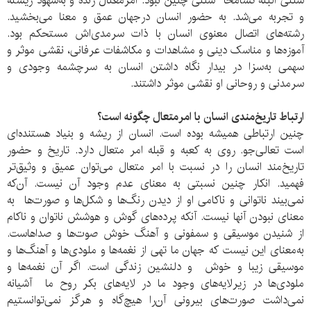
سنتی البته تسامحا" سنتی چنین نبود. امرمعتال زنده و به‌شهود زیسته
و تجربه می‌شد. به حضور انسان درجهان عمق و معنا می‌بخشید.
رشته‌های اتصال معنوی انسان با ذات سرمدی‌اش مستحکم بود.
آموزه‌ها و مناسک دینی و مشاهدات و مکاشفات عرفانی، نقشی موثر و
سهمی به‌سزا در بیدار نگاه داشتن انسان به سرچشمه وجودی و
سرمدنی و روحانی او نقشی موثر داشتند.
ارتباط تاریخ‌مندی انسان با امرمتعال چگونه است؟
چنین ارتباطی همیشه بوده است. انسان از ریشه و بنیاد هستنده‌ای‌
است تعالی‌جو. روی به کعبه و قبله امر متعال دارد. تاریخ و حضور
تاریخ‌مند انسان را در نسبت با امر متعال می‌توان عمیق و وثیق‌تر
فهمید. انکار چنین نسبتی به معنای عدم وجود آن نیست. آن‌که
نمی‌بیند ناتوانی و ناکامی او از دیدن رنگ‌ها و شکل‌ها و صورت‌ها به
معنای نبودن آنها نیست. آنکه پرده‌های گوش و هوشش ناتوان و ناکام
از شنیدن موسیقی و سمفونی و آهنگ خوش صوت‌ها و صداهاست.
به‌معنای این نیست که جهان ما تهی از نغمه‌ها و ملودی‌ها و آهنگ‌ها و
موسیقی زیبا و خوش و دلنشین زندگی‌ است. اگر آن نغمه‌ها و
ملودی‌ها در زیرلایه‌های وجود ما در لایه‌های بکر روح ما آشیانه
نمی‌داشت صورت‌های بیرونی آن‌را هیچ‌گاه و هرگز نمی‌توانستیم