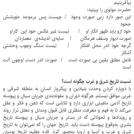
بیآفرینیم.
حضرت مولوی را ببینید:
این صور دارد زبی صورت وجود / چیست پس برموجد خویشش
جحود
خود ازو یابد ظهور انکار او / نیست غیر عکس خود این کاراو
صورت دیوار وسقف هرمکان / سایه‌ی اندیشه‌ی معماردان
گرچه خود اندر محل افتکار / نیست سنگ وچوب وخشتی
آشکار
فاعل مطلق یقین بی صورت است / صورت اندر دست اوچون آلت
است
نسبت تاریخ شرق و غرب چگونه است؟
با دوپاره کردن وحدت بنیادین و پیکر‌وار انسان به منطقه شرقی و
غربی موافق نیستم. هرگونه دوران و مقوله‌بندی جریان سیال و پیوسته
تاریخ آدمی ماهیتی ابزاری دارد و تلاشی‌ است که ذهن و فکر و عقل
می‌کند تا به فهم و معرفت منظری قابل قبول ومدلل و معلل تراز روند
و رویدادها و تحولاتی که در بستر و جریان سیال و پیوسته تاریخ
بشری به‌وقوع پیوسته دست یاید. تاریخ جهان را که نمی‌توان به تاریخ
شرق و غرب و آسیا و اروپا محصور کرد. قاره عظیم تاریخ بومیان