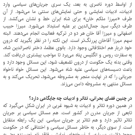
از اواسط دوره ناصری به بعد، یک سری جریان‌های سیاسی وارد
ادبیات، ادبیات نمایشی و حتی نمایش‌های سنتی ما می‌شود. از آن
طرف «میرزا ملکم خان» برای شاه ایران خط و نشان می‌کشد. از
طرف دیگر، سید جمال‌الدین بر علیه استبداد می‌شورد. میرزا حبیب
اصفهانی و میرزا آقا خان هر دو در ترکیه فعالیت انجام می‌دهند. البته
سهم میرزا آقاخان پررنگ‌تر است. این نکته را در نظر بگیرید که درون
خود دربار هم اختلافاتی وجود دارد. بانوی عظما، دختر ناصرالدین شاه،
به سفارت روس و انگلیس پناه می‌برد تا مواجب بیشتری دریافت کند.
وقتی بدنه یک حکومت از درون تضعیف شود، این مسائل وجود دارد و
باعث دسیسه‌های سیاسی علیه شاه می‌شود. این مسائل خواه ناخواه
جریانی را که در نهایت منجر به مشروطه می‌شود، تحریک می‌کند و به
مسائل منتهی به مشروطه دامن می‌زند.
در چنین فضای بحرانی، تئاتر و ادبیات چه جایگاهی دارد؟
در همین دوره تئاتر و ادبیات به شیوه غربی در ایران شکل می‌گیرد که
تابعی از جریان مدرن در کشور است. هم مسائل سیاسی بر جریان
تئاتر تاثیر دارد و هم تئاتر بر جریان سیاسی. این یک رابطه متقابل
است. از سوی دیگر، به خاطر مسائل سیاسی و اختناقی که در حکومت
وجود داشت، بسیاری از نسخه‌های نمایشی فاقد نام نویسنده بود. به