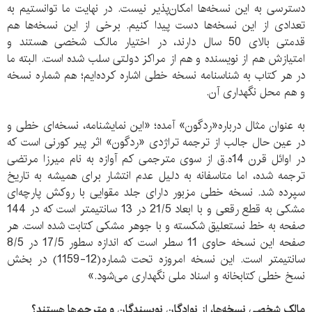
دسترسی به این نسخه‌ها امکان‌پذیر نیست. در نهایت ما توانستیم به
تعدادی از این نسخه‌ها دست پیدا کنیم. برخی از این نسخه‌ها هم
قدمتی بالای 50 سال دارند، در اختیار مالک شخصی هستند و
امتیازش هم از نویسنده و هم از مراکز دولتی سلب شده است. البته ما
در هر کتاب به شناسنامه نسخه خطی اشاره کرده‌ایم؛ هم شماره نسخه
و هم محل نگهداری آن.
به عنوان مثال درباره«ردگون» آمده؛ «این نمایشنامه، نسخه‌ای خطی و
در عین حال جالب از ترجمه تراژدی «ردگون» اثر پیر کورنی است که
در اوائل قرن 14ه.ق از سوی مترجمی کم آوازه به نام میرزا مرتضی
ترجمه شده، اما متاسفانه به دلیل عدم انتشار برای همیشه به تاریخ
سپرده شد. نسخه خطی مزبور دارای جلد مقوایی با روکش پارچه‌ای
مشکی به قطع رقعی و با ابعاد 21/5 در 13 سانتیمتر است که در 144
صفحه به خط نستعلیق شکسته و با جوهر مشکی کتابت شده است. هر
صفحه این نسخه حاوی 11 سطر است که اندازه سطور 17/5 در 8/5
سانتیمتر است. این نسخه امروزه تحت شماره(12-1159) در بخش
نسخ خطی کتابخانه و اسناد ملی نگهداری می‌شود.»
مالک شخصی نسخه‌ها، از نوادگان نویسندگان و مترجم‌ها هستند؟