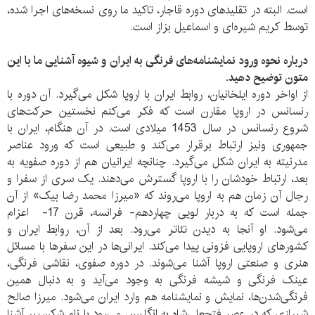
است. البته در تقلید‌‎‌های دوره قاجار، تاکید ما روی نسخه‌های اجرا شده،
توسط کریم شیره‌ای و اسماعیل بزاز است.
درباره نحوه ورود نمایشنامه‌های فرنگی به ایران و شیوه آشنایی ما با این
متون توضیح دهید.
از اواخر دوره ایلخانیان، روابط ایران با اروپا شکل می‌گیرد. آن دوره با
رنسانس در اروپا مقارن است که فکر می‌کنم نخستین حرکت‌های
شروع رنسانس در سال 1453 میلادی است. در آن هنگام، ایران با
جمهوری ونیز ارتباط برقرار می‌کند و طبیعی است که ورود عناصر
مدرنیته به ایران شکل می‌گیرد. چنانچه ایرانیان هم از دوره صفویه به
بعد، ارتباط خودشان را با اروپا گسترش می‌دهند. یک سری از سفرا و
رجال آن زمان هم به اروپا می‌روند که «میرزا محمد رضا بیک» از آن
جمله است که به دربار لویی چهاردهم- فرانسه، قرن 17- اعزام
می‌شود. او آنجا به دیدن تئاتر می‌رود. بعد از آن، روابط ایران و
کشورهای اروپایی فزونی پیدا می‌کند. ایرانی‌ها در این سفرها با مسائل
هنری و صنعتی اروپا آشنا می‌شوند. در دوره صفوی، نقاشی فرنگی،
عینک فرنگی و شیشه فرنگی به وجود می‌آید و به دنبال همین
فرنگی‌شدن‌ها، نمایش و نمایشنامه هم وارد ایران می‌شود. میرزا صالح
شیرازی که در عصر فتحعلی‌شاه به انگلیس می‌رود با نام شکسپیر آشنا