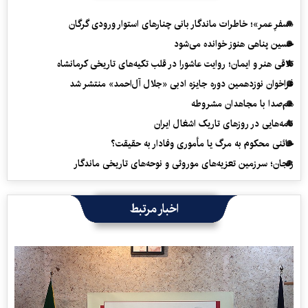
«سفرِ عمر»؛ خاطرات ماندگار بانی چنارهای استوار ورودی گرگان
حسین پناهی هنوز خوانده می‌شود
تلاقی هنر و ایمان؛ روایت عاشورا در قلب تکیه‌های تاریخی کرمانشاه
فراخوان نوزدهمین دوره جایزه ادبی «جلال آل‌احمد» منتشر شد
هم‌صدا با مجاهدان مشروطه
نامه‌هایی در روزهای تاریک اشغال ایران
خائنی محکوم به مرگ یا مأموری وفادار به حقیقت؟
زنجان؛ سرزمین تعزیه‌های موروثی و نوحه‌های تاریخی ماندگار
اخبار مرتبط