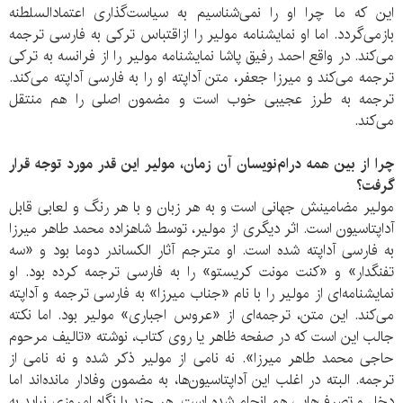
این که ما چرا او را نمی‌شناسیم به سیاست‌گذاری اعتماد‌السلطنه
بازمی‌گردد. اما او نمایشنامه مولیر را ازاقتباس ترکی به فارسی ترجمه
می‌کند. در واقع احمد رفیق پاشا نمایشنامه مولیر را از فرانسه به ترکی
ترجمه می‌کند و میرزا جعفر، متن آداپته او را به فارسی آداپته می‌کند.
ترجمه به طرز عجیبی خوب است و مضمون اصلی را هم منتقل
می‌کند.
چرا از بین همه درام‌نویسان آن زمان، مولیر این قدر مورد توجه قرار
گرفت؟
مولیر مضامینش جهانی است و به هر زبان و با هر رنگ و لعابی قابل
آداپتاسیون است. اثر دیگری از مولیر، توسط شاهزاده محمد طاهر میرزا
به فارسی آداپته شده است. او مترجم آثار الکساندر دوما بود و «سه
تفنگدار» و «کنت مونت کریستو» را به فارسی ترجمه کرده بود. او
نمایشنامه‌ای از مولیر را با نام «جناب میرزا» به فارسی ترجمه و آداپته
می‌کند. این متن، ترجمه‌ای از «عروس اجباری» مولیر بود. اما نکته
جالب این است که در صفحه ظاهر یا روی کتاب، نوشته «تالیف مرحوم
حاجی محمد طاهر میرزا». نه نامی از مولیر ذکر شده و نه نامی از
ترجمه. البته در اغلب این آداپتاسیون‌ها، به مضمون وفادار مانده‌‌اند اما
دخل و تصرف‌هایی هم انجام شده است. هر چند با نگاه امروزی نباید به