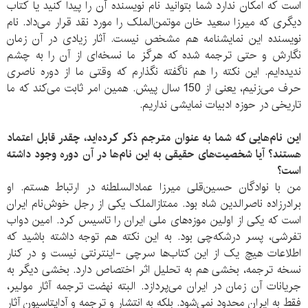
است که امکان ندارد شما بتوانید نام نویسنده آن را پیدا کنید یا کتاب
دیگری که میرزا سعید خان موتمن‌الملک را مورد نقد قرار می‌داد. نام
نویسنده این نمایشنامه هم مشخص نیست. آثار زیادی در آن زمان
نگارش و حتی ترجمه شده که هرگز ما نسخه‌ای از آن را به چشم
ندیده‌ایم. این نکته را هم ناگفته نگذارم که وقتی ما از دوره ناصری
حرف می‌زنیم، یعنی از 150 سال پیش. همین امر ثابت می‌کند که ما
تاریخی در حوزه ادبیات نمایشی نداریم.
این نام‌هایی که شما به عنوان مترجم ذکر کرده‌اید، چقدر قابل اعتماد
هستند؟ آیا شخصیت‌های حقیقی به این نام‌ها در آن دوره وجود داشته
است؟
من با نوادگان حسین‌قلی میرزا عمادالسلطنه در ارتباط هستم. او
برادرزاده ناصرالدین شاه بود. ممتازالملک یکی از رجل خوش‌نام ایران
است که یکی از اولین موزه‌های ملی ایران را تاسیس کرد. امین دواب
تفرشی، پسر درشکه‌چی بود. به این نکته هم توجه داشته باشید که
اطلاعات هیچ یک از این کتاب‌ها سرچی -اینترنتی نیست و در کنار
نسخه ترجمه، بخشی هم به تحلیل اثر اختصاص دارد. بخشی دیگر به
جریانات آن زمان در ایران می‌پردازد. البته نهضت ترجمه آثار مولیر،
فقط به ایران محدود نمی‌شود. بلکه به انتشار و ترجمه و آداپتاسیون آثار