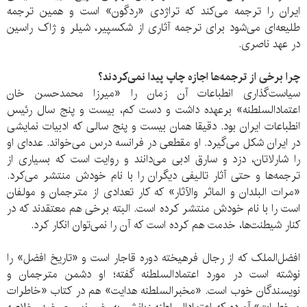
ایران را ترجمه می‌کند که تراژدی «رد‌گون» است و همین ترجمه
طلیعه‌ای می‌شود برای ترجمه آثاری از شکسپیر، شیلر و ژاک راسین
در عهد ناصری.
چرا برخی از ترجمه‌ها اجازه چاپ پیدا نمی‌کردند؟
سیاست‌گذاری انطباعات آن زمان را «میرزا محمدحسن خان
اعتماد‌السلطنه» برعهده داشت و دست کم، بیست و پنج سال رئیس
انطباعات ایران بود. دقیقا همان بیست و پنج سالی که ادبیات نمایشی
در ایران شکل می‌گیرد. او مقطعی در فرانسه درس می‌خواند. عده‌ای او
را شارلاتان، دزد و سارق ادبی می‌دانند و روایت است که بسیاری از
ترجمه‌ها و حتی آثار تالیفی دیگران را با نام خودش منتشر می‌کرد.
«مرات البلدان و الماثر والآثار» که کار تعدادی از مترجمان و مولفان
است را با نام خودش منتشر کرده است. البته برخی هم معتقدند که در
کنار شیطنت‌ها، خدمت هم کرده است که آن را نمی‌توان انکار کرد.
افضل‌الملک که از رجال فرهیخته دوره قاجار است و «تاریخ افضل» را
نوشته است در مورد اعتماد‌السلطنه گفته؛ او دشمن مترجمان و
نویسندگان خوب است. «مخبرالسلطنه هدایت» هم در کتاب «خاطرات