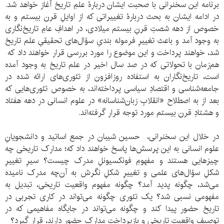
برنامه این سخنرانی با صحبت ایشان دربارۀ علمِ تاریخ آغاز خواهد شد.
در ادامه ایشان به بحث دربارۀ تغییراتی که از اوایلِ قرن بیستم و به
خصوص از دهه شصتِ قرنِ بیستم میلادی، در اهدافِ عامِ تاریخ‌نگاری
به وجود آمد و باعث تغییرِ فرموله بندیِ سؤال‌های تحقیقیِ علم تاریخ
شد، خواهند پرداخت و این موضوع را مورد بررسی قرار خواهند داد که
هم‌زمان با تحولاتی که در صد سال اخیر در علم تاریخ به وجود آمده
است، تاریخ‌نگاران به استفاده روزافزون از تئوری‌های ارائه شده در
جامعه‌شناسی و اقتصادِ سیاسی پرداخته‌اند، به خصوص تئوری‌هایی که
بعد از به اصطلاح «انقلابِ زبان‌شناسانه» در علوم انسانی در دهه هفتاد
و هشتادِ قرن بیستم مورد توجه قرار گرفته‌اند.
در خلال این سخنرانی، حسین شیبان در جمع اساتید و دانشجویانِ
علوم انسانی به این پرسش‌ها پاسخ خواهند داد که؛ مدارک تاریخی چه
چیزهایی هستند و مفهومِ فونکسیونلِ مدرک چیست؟ سیرِ تغییرِ
شکلِ سؤال‌های علمی و تغییرِ شکلِ نگرش به آن‌چه مدرک نامیده
می‌شد، چگونه پدید آمد؟ چگونه مفهوم واقعیت تاریخی، تبدیل به
مفهومی نسبی شد؟ یک تئوری چگونه می‌تواند در کاری تجربی در
تاریخ حضور پیدا کند و چگونه می‌تواند در جایگاه مفاهیمی که در
توصیفِ واقعیت تاریخی و بازپرداختِ مدارک حضور دارند، قرار گیرد؟