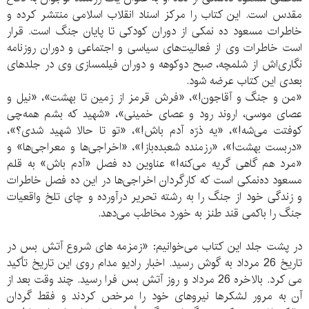
مقدس است. این کتاب را مرکز اسناد انقلاب اسلامی منتشر کرده و
خاطرات مسعود ده نمکی از دوران کودکی تا پایان جنگ است. قرار
است خاطرات وی از فعالیت‌های سیاسی و اجتماعی و دوران روزنامه
نگاری‌اش از شلمچه، صبح دوکوهه و دوران فیلمسازی وی در جلدهای
بعدی این کتاب عرضه شود.
«من و جنگ و آقاجون!»، «فرش قرمز از زمین تا بهشت»، «نیل و
عصای موسی، اروند رود و عصای خمینی»، «شهید که بشم همه‌چی
کوفتت می‌شه!»، «یه ذرّه آدم باش!»، «تو تا حالا شهید شدی؟»،
«دربست بهشت!»، «رزمنده شعبده‌باز!»، «اخراجی‌ها و معراجی‌ها» و
«مرد هم گاهی گریه می‌کنه!» عناوین ده فصل «آدم باش» به قلم
مسعود ده‌نمکی است که کارگردان اخراجی‌ها در این ده فصل خاطرات
و زندگی خود از جنگ را به رشته تحریر درآورده و چای تلخ واقعیات
جنگ را باکمی قند طنز به خورد مخاطب می‌دهد.
در پشت جلد این کتاب می‌خوانیم: «زمزمه های شروع آتش بس در
تاریخ 26 مرداد به گوش رسید. اخبار رادیو مدام روی این تاریخ تأکید
می کرد. بالاخره 26 مرداد و روز آتش بس فرا رسید. چند وقت بعد از
آن به مرور لشکرها نیروهای خود را مرخص کردند و فقط گردان