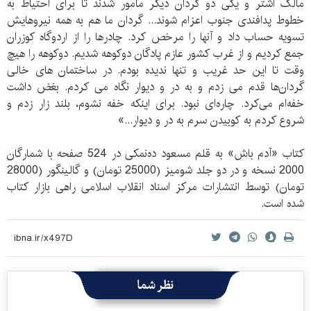
مالک اشتر و یکی دو گردان دیگر مأمور شدند تا برای احتیاط به
خطوط پدافندی جنوب اعزام شوند... گردان ما هم به همه نیروهایش
تسویه حساب داد و آنها را مرخص کرد. چادرها را از اردوگاه کوزران
جمع کردیم و از غرب کشور عازم پادگان دوکوهه شدیم. دوکوهه را هیچ
وقت تا این حد غریب و تنها ندیده بودم. در ساختمان های خالی
گردان‌ها قدم می زدم و به در و دیوار نگاه می کردم. بغض داشت
خفه‌ام می‌کرد. چاره‌ای نبود. برای اینکه خفه نشوم، بلند زار زدم و
شروع کردم به کوبیدن سرم به در و دیوار...»
کتاب «آدم باش» به قلم مسعود ده‌نمکی در 524 صفحه با شمارگان
2000 نسخه و در دو جلد شومیز (25000 تومان) و گالینگور (28000
تومان) توسط انتشارات مرکز اسناد انقلاب اسلامی راهی بازار کتاب
شده است.
نظر شما