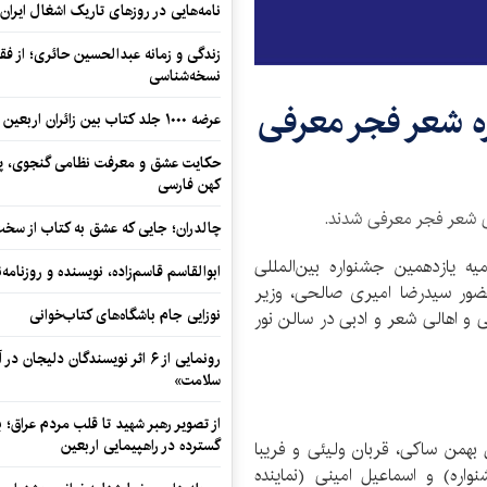
نامه‌هایی در روزهای تاریک اشغال ایران
زندگی و زمانه عبدالحسین حائری؛ از فقهِ
نسخه‌شناسی
ه شعر فجر معرفی
عرضه ۱۰۰۰ جلد کتاب بین زائران اربعین در مرزهای کرمانشاه
حکایت عشق و معرفت نظامی گنجوی، پیو
کهن فارسی
لی شعر فجر معرفی شدند.
چالدران؛ جایی که عشق به کتاب از سخت‌ت
یه یازدهمین جشنواره بین‌المللی
ابوالقاسم قاسم‌زاده، نویسنده و روزنا
(18 اسفندماه) و با حضور سیدرضا امیری صالحی، وزیر
نوزایی جام باشگاه‌های کتاب‌خوانی
 و اهالی شعر و ادبی در سالن نور
رونمایی از ۶ اثر نویسندگان دلیجان
سلامت»
از تصویر رهبر شهید تا قلب مردم عراق؛
گسترده در راهپیمایی اربعین
همن ساکی، قربان ولیئی و فریبا
ره) و اسماعیل امینی (نماینده