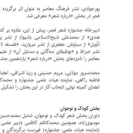
پورجوادی، نشر فرهنگ معاصر به عنوان اثر برگزیده ی
فجر در بخش «درباره شعر» معرفی شد.
دبیرخانه جشنواره شعر فجر، پیش‌ از این، علاوه بر ک
هندی» از محمدعلی شیخ‌الاسلامی (شیوا) از نشر پر
تأویل» از سیاوش جعفری از نشر مروارید، «فلسفه ل
نشر صراط و «بوطیقای سه‌گانی و مسایل آن» از علیرض
معاصر را نامزدهای بخش «درباره شعر» یازدهمین جشنوا
محمدسرور مولایی، مریم حسینی و زیبا اشراقی، اعضای
فاطمه راکعی، نماینده هیات علمی جشنواره و محمدک
اعضای کمیته نهایی انتخاب آثار در این بخش را تشکیل م
بخش کودک و نوجوان
داوران بخش شعر کودک و نوجوان، شامل محمدحسن ح
موسوی‌زاده، همچنین محمدکاظم کاظمی (دبیر علمی
(نماینده هیات علمی جشنواره) فهرست برگزیدگان و 