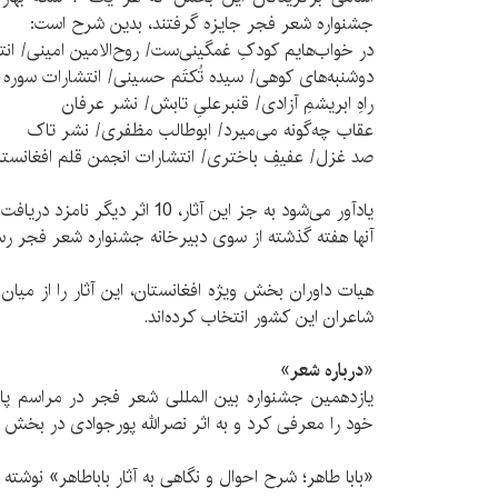
جشنواره شعر فجر جایزه گرفتند، بدین شرح است:
در خواب‌هایم کودکِ غمگینی‌ست/ روح‌الامین امینی/ انت
دوشنبه‌های کوهی/ سیده تُکتَم حسینی/ انتشارات سوره‌ 
راهِ ابریشمِ آزادی/ قنبرعلیِ تابش/ نشر عرفان
عقاب‌ چه‌گونه می‌میرد/ ابوطالب مظفری/ نشر تاک
صد غزل/ عفیفِ باختری/ انتشارات انجمن قلم افغانستا
یادآور می‌شود به جز این آثار، 10 ا
آنها هفته گذشته از سوی دبیرخانه جشنواره شعر فجر رسا
شاعران این کشور انتخاب کرده‌اند.
«
درباره شعر
»
خود را معرفی کرد و به اثر نصرالله پورجوادی در بخش «
«بابا طاهر؛ شرح احوال و نگاهی به آثار باباطاهر» نوشته ن