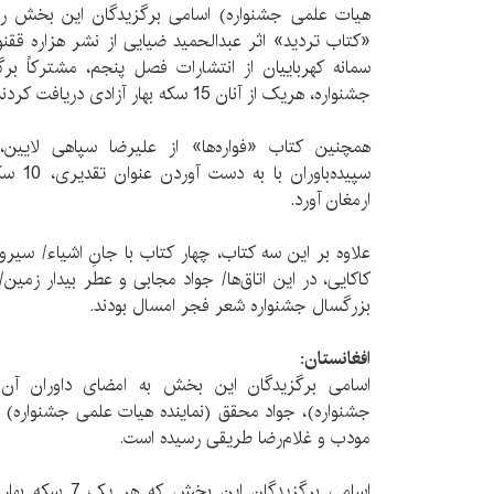
هیات علمی جشنواره) اسامی برگزیدگان این بخش را 
«کتاب تردید» اثر عبدالحمید ضیایی از نشر هزاره قق
سمانه کهرباییان از انتشارات فصل پنجم، مشترکاً بر
جشنواره، هریک از آنان 15 سکه بهار آزادی دریافت کردند.
همچنین کتاب «فواره‌ها» از علیرضا سپاهی لایین
سپیده‌با
ارمغان آورد.
علاوه بر این سه کتاب، چهار کتاب با جانِ اشیاء/ سیرو
کاکایی، در این اتاق‌ها/ جواد مجابی و عطر بیدار زم
بزرگسال جشنواره شعر فجر امسال بودند.
افغانستان
:
اسامی برگزیدگان این بخش به امضای داوران آن
جشنواره)،‌ جواد محقق (نماینده هیات علمی جشنوار
مودب و غلام‌رضا طریقی رسیده است.
اسامی برگزیدگان ا