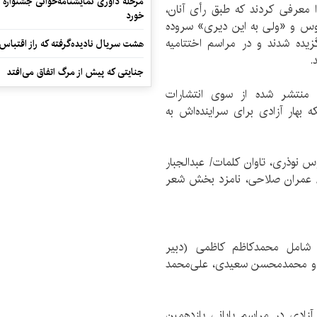
مرحله داوری نمایشنامه‌خوانی جشنواره 
معرفی کردند که طبق رأی آنان،
خورد
نوس و «ولی به این دیری» سروده
گزیده شدند و در مراسم اختتامیه
هشت سریال نادیده‌گرفته که راز اقتباس
جنایتی که پیش از مرگ اتفاق می‌افتد
، منتشر شده از سوی انتشارات
وران با به دست آوردن عنوان تقدیری، 10 سکه بهار آزادی برای سراینده‌اش به
س نوذری، تاوان کلمات/ عبدالجبار
ین/ عمران صلاحی، نامزد بخش شعر
 شامل محمدکاظم کاظمی (دبیر
ه) و محمدمحسن سعیدی، علی‌محمد
ین بخش که هر یک 7 سکه بهار آزادی در مراسم پایانی یازدهمین