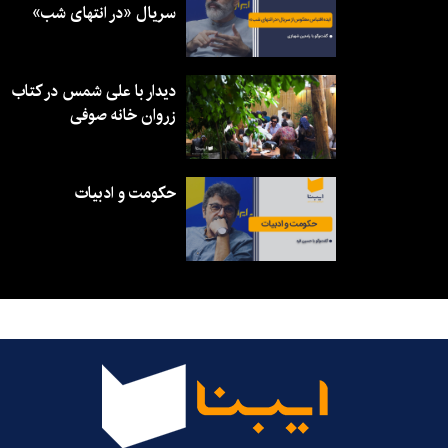
سریال «در انتهای شب»
دیدار با علی شمس در کتاب
زروان خانه صوفی
حکومت و ادبیات