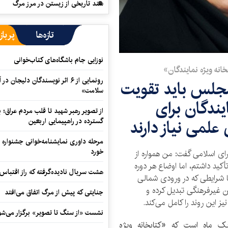
سند تاریخی از زیستن در مرز مرگ
تازه‌ها
پرباز
نوزایی جام باشگاه‌های کتاب‌خوانی
نه ویژه نمایندگان»
رونمایی از ۶ اثر نویسندگان دلیجان
مجلس باید تقویت
سلامت»
یندگان برای
از تصویر رهبر شهید تا قلب مردم عراق؛
علمی نیاز دارند
گسترده در راهپیمایی اربعین
مرحله داوری نمایشنامه‌خوانی جشنواره 
خورد
رای اسلامی گفت: من همواره از
 داشتم، اما اوضاع هر دوره
هشت سریال نادیده‌گرفته که راز اقتباس
ا شرایطی که در ورودی شمالی
 غیرفرهنگی تبدیل کرده و
جنایتی که پیش از مرگ اتفاق می‌افتد
یز این روند را کامل می‌کند.
نشست «از سنگ تا تصویر» برگزار می‌شو
 ماه است که «کتابخانه ویژه