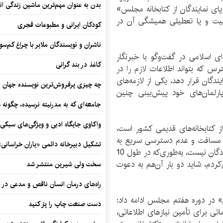
بدن به عنوان مهم‌ترین ماشین زندگی ان
ای نمایندگان از کتابخانه مجلس»
لیت و یا تعطیلی همیشگی آن در
کودکان ایرانی و مطبوعات قجری
ناشران و نویسندگان ملایر با چراغ کم‌س
ی اسلامی در گفت‌وگو با خبرنگار
کاغذ در بند گرانی
سترس که بتواند اطلاعات لازم را در
گان قرار دهد، یکی از لازمه‌های
چه چیزی پرفروش‌ترین نویسنده جهان را
ارلمان‌های خود پیش‌بینی چنین
جامعه‌ای که به مدرنیته نرسیده، چگونه 
واکاوی جایگاه ادبی و ویژگی‌های سبکی
 کتابخانه‌های قدیمی کشور است،
عُد مسافت و عدم دسترسی سریع به
تشکیل دبیرخانه دائمی «یاران خراسانی
منابع مورد نیاز، این کتابخانه مورد رجوع و استفاده نمایندگان نیست، به‌طوری‌که در طول 10
ردم، شاید دو بار آن‌هم به دعوت
سخت ولی شیرین منتشر شد
راه‌های درمان انسان ناقص و مدعی در 
ان» در دوره هفتم مجلس ادامه داد:
دست صنعت چاپ را پرُ کنید
تی برای تأمین نیازهای اطلاعاتی،