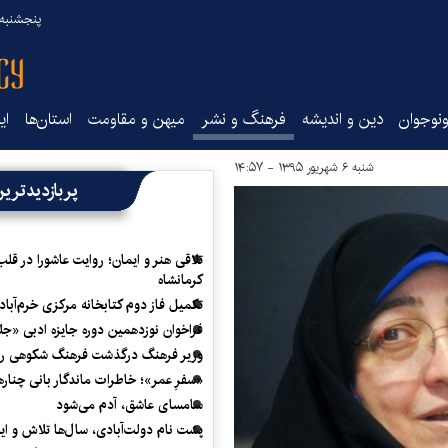
پنجشنبه ۱۵ مرداد ۰۵
نوجوان
دین و اندیشه
فرهنگ و نشر
میهن و مقاومت
استان‌ها
ای
شنبه ۶ شهریور ۱۳۹۵ - ۱۴:۵۷
پربازدیدتری
تلاقی هنر و ایمان؛ روایت عاشورا در قلب
کرمانشاه
تکمیل فاز دوم کتابخانه مرکزی خرم‌آباد
فراخوان نوزدهمین دوره جایزه ادبی «ج
وزیر فرهنگ درگذشت فرهنگ شکوهی را
«سفرِ عمر»؛ خاطرات ماندگار بانی چناره
سامسای عاشق، آدم می‌شود
پشت نام دولت‌آبادی، سال‌ها تلاش و ا