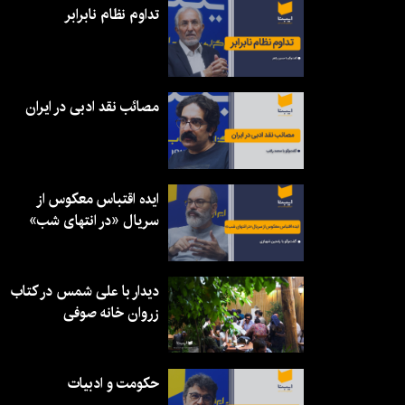
تداوم نظام نابرابر
مصائب نقد ادبی در ایران
ایده اقتباس معکوس از
سریال «در انتهای شب»
دیدار با علی شمس در کتاب
زروان خانه صوفی
حکومت و ادبیات