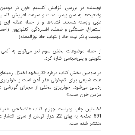
نویسنده در بررسی افزایش کلسیم خون در دومین 
وضعیت‌ها به سن بیمار، مدت و سرعت افزایش کلسیم پ
طبی وابسته هستند. نشانه‌ها و از جمله علائم این بی
استفراغ، خستگی و ضعف، افسردگی، کنفوزیون (احس
‌یبوست پانکرانیت حاد (التهاب حاد لوزالمعده)
از جمله موضوعات بخش سوم نیز می‌توان به آنمی (ک
لکوینی و پلی‌سیتمی اشاره کرد.
در سومین بخش کتاب درباره «تاریخچه‌ اختلال زمینه‌ا
علت شایعی برای کم‌خونی فقر آهن است و خونریزی ش
ردیابی می‌شود. خونریزی مخفی از مجرای گوارشی عل
مزمن خون است.»
نخستین چاپ ویراست چهارم کتاب «تشخیص افتراقی»
691 صفحه به بهای 22 هزار تومان از سو
منتشر شده است.