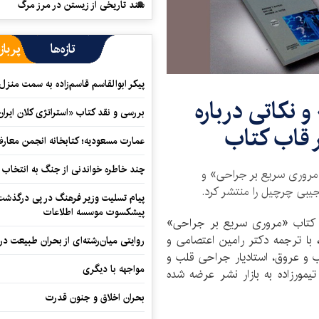
سند تاریخی از زیستن در مرز مرگ
تازه‌ها
پرباز
پیکر ابوالقاسم قاسم‌زاده به سمت منزل
 نکاتی درباره
بررسی و نقد کتاب «استراتژی کلان ایران
 قاب کتاب
عمارت مسعودیه؛ کتابخانه انجمن معار
چند خاطره خواندنی از جنگ به انتخاب 
ی «مروری سریع بر جراحی» و
یبی چرچیل را منتشر کرد.
پیام تسلیت وزیر فرهنگ در پی درگذشت ا
پیشکسوت موسسه اطلاعات
کتاب «مروری سریع بر جراحی»
با ترجمه دکتر رامین اعتصامی و
روایتی میان‌رشته‌ای از بحران طبیعت در
 عروق، استاد‌یار جراحی قلب و
مواجهه با دیگری
مور‌زاده به بازار نشر عرضه شده
بحران اخلاق و جنون قدرت