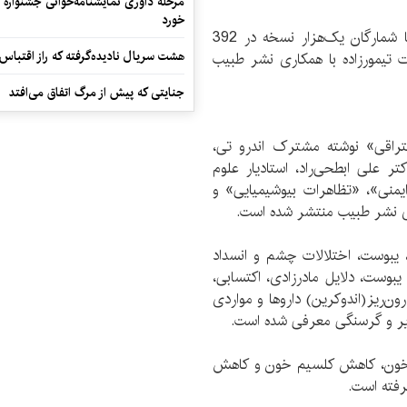
مرحله داوری نمایشنامه‌خوانی جشنواره 
خورد
نخستین چاپ از کتاب ‌«مروری سریع بر جراحی» با شمارگان یک‌هزار نسخه در 392
هشت سریال نادیده‌گرفته که راز اقتباس
 از سوی انتشارات تیمور‌زاده با همکاری نشر طبیب
جنایتی که پیش از مرگ اتفاق می‌افتد
اقی» نوشته مشترک اندرو تی،
ر علی ابطحی‌راد، استاد‌یار علوم
یمنی»، «تظاهرات بیوشیمیایی» و
ری نشر طبیب منتشر شده است.
بوست،‌ اختلالات چشم و انسداد
وست، دلایل مادر‌زادی،‌ اکتسابی،
ن‌ریز(اندوکرین) دارو‌ها و مواردی
ذیر و گرسنگی معرفی شده است.
 خون،‌ کاهش کلسیم خون و کاهش
فته است.