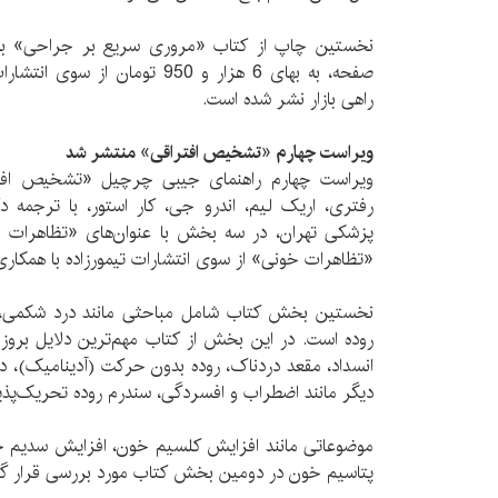
صفحه، به بهای 6 هزار و 950 تومان
راهی بازار نشر شده است.
ویراست چهارم «تشخیص افتراقی» منتشر شد
‌
ویراست چهارم راهنمای جیبی چرچیل «تشخیص افتر
رفتری، اریک لیم، اندرو جی، کار استور، با ترجمه دکت
پزشکی تهران، در سه بخش با عنوان‌های «تظاهرات ا
«تظاهرات خونی» از سوی انتشارات تیمورزاده با همکا
نخستین بخش کتاب شامل مباحثی مانند درد شکمی،‌ ی
روده است. در این بخش از کتاب مهم‌ترین دلایل بروز یب
انسداد، مقعد دردناک، روده بدون حرکت (آدینامیک)، درو
دیگر مانند اضطراب و افسردگی، سندرم روده تحریک‌پ
موضوعاتی مانند افزایش کلسیم خون، افزایش سدیم
پتاسیم خون در دومین بخش کتاب مورد بررسی قرار گر