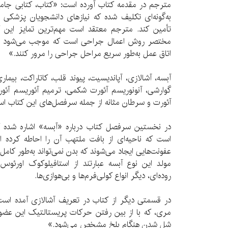
مترجم در مقدمه کتاب آورده است: «کتاب، کتابی جا
به‌گونه‌ای تکلیف شده که نیاز‌‌های دانشجویان پزشکی 
تأمین کند. مترجم معتقد است مهم‌ترین تمایز این 
مختصر روش اعمال جراحی است که موجب می‌شود دست
اتاق عمل به‌طور سریع مراحل جراحی را مرور کنند
آبسه،‌ آشالازی، آپاندیسیت، پیوند قلب، کاتاراکت، ب
گوارشی، آنونوریسم آئورت شکمی، ترمیم آئوریسم آئور
آئورت و سرطان مثانه از جمله سرفصل‌های این کتاب ا
در نخستین سرفصل کتاب درباره «آبسه» اشاره شده
است که ناحیه‌ای از بافت ملتهب آن را احاطه کرده 
عفونت‌هایی ایجاد می‌شوند که بدن نمی‌تواند به‌طور کامل 
مولد این نوع آبسه عبارتند از استافیلوکوک اورئوس،
روده‌ای، دیگر انواع کولی‌فرم‌‌ها و بی‌‌هوازی‌ها.
در قسمتی دیگر از کتاب در تعریف آشالازی آمده است
مری،‌ که با از بین رفتن حرکات پریستالتیک این عضو 
شل شدن هنگام بلخ مشخص می‌شود.»