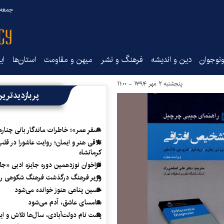
جمعه ۱۶ مرداد ۰۵
نوجوان
دین و اندیشه
فرهنگ و نشر
میهن و مقاومت
استان‌ها
ای
پنجشنبه ۲ مهر ۱۳۹۴ - ۱۱:۰۰
پربازدیدتری
«سفرِ عمر»؛ خاطرات ماندگار بانی چناره
تلاقی هنر و ایمان؛ روایت عاشورا در قلب
کرمانشاه
فراخوان نوزدهمین دوره جایزه ادبی «ج
وزیر فرهنگ درگذشت فرهنگ شکوهی را
حسین پناهی هنوز خوانده می‌شود
سامسای عاشق، آدم می‌شود
پشت نام دولت‌آبادی، سال‌ها تلاش و ا