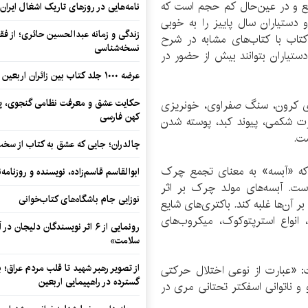
مع و در عین‌حال کم حجم است که
نامه‌هایی در روزهای تاریک اشغال ایران
و دستیاران سال پاییز را به خوبی
زندگی و زمانه عبدالحسین حائری؛ از فقهِ
کتاب با کتاب‌های مشابه در شرح
نسخه‌شناسی
یاران بتوانند بیش از حضور در
.»
عرضه ۱۰۰۰ جلد کتاب بین زائران اربعین در مرزهای کرمانشاه
حکایت عشق و معرفت نظامی گنجوی، پیو
یماری کرون، سنگ صفراوی، خونریزی
کهن فارسی
ت شکمی،‌ پیوند کبد، پوسته شدن
ست.
چالدران؛ جایی که عشق به کتاب از سخت‌ت
 که «آبسه» به معنای تجمع چرک
ابوالقاسم قاسم‌زاده، نویسنده و روزنا
است. آبسه‌های مولد چرک بر اثر
نوزایی جام باشگاه‌های کتاب‌خوانی
بر آن‌ها غلبه کند. باکتری‌های شایع
‌ انواع استرپتوکوک، میکروب‌های
رونمایی از ۶ اثر نویسندگان دلیجان
سلامت»
از تصویر رهبر شهید تا قلب مردم عراق؛
: «عبارت از نوعی اختلال حرکتی
گسترده در راهپیمایی اربعین
و ناتوانی اسفکتر تحتانی مری در