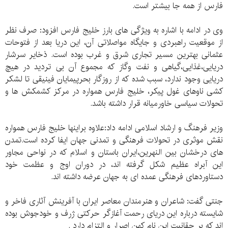
فارس از همه جا بیشتر است.
وی در ادامه با اشاره به ویژگی های بارز خلیج فارس افزود: صرف نظر
از موقعیت راهبردی و جایگاه مواصلاتی آن، این دریا بعد از فتوحات
عثمانی بهترین مسیر تجاری شرق و غرب بوده است. ذخایر سرشار
دریایی،غذایی،گیاهی و نفت وگاز که مجموع آن بی تردید در هیچ
دریایی وجود ندارد، سبب شده که از روزگار بحرپیمایان فینیقی تا لشکر
کشی ناوهای غول پیکر، خلیج فارس همواره در مرکز کشمکش ها و
تحولات سیاسی خاورمیانه قرار داشته باشد.
وزیر فرهنگ و ارشاد اسلامی ادامه داد:علاوه براینها خلیج فارس همواره
نقش موثری در تحولات فرهنگی و تمدنی جهان ایفا کرده است.تمدن
های درخشان بین النهرین،ایران باستان و اسلام که در نواحی مجاور
این آبراه عظیم شکل گرفته اند، در دوران اوج و عظمت خود
دستاوردهای فرهنگی عمده ای به جهان عرضه داشته اند.
جنتی گفت: شاعران و هنرمندان معاصر ایران با آفرینش آثاری فاخر و
شایسته درباره این دریای رحمت آغازگر حرکتی ژرف و خودجوش بوده
اند که بر حقانیت این نام کهن اصرار و التزام دارد .