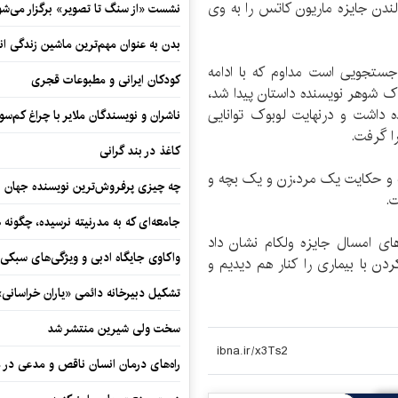
ندن جایزه ماریون کاتس را به وی
نشست «از سنگ تا تصویر» برگزار می‌شو
بدن به عنوان مهم‌ترین ماشین زندگی ان
ستجویی است مداوم که با ادامه
کودکان ایرانی و مطبوعات قجری
وک شوهر نویسنده داستان پیدا شد،
 داشت و درنهایت لوبوک توانایی
ناشران و نویسندگان ملایر با چراغ کم‌س
کاغذ در بند گرانی
ه و حکایت یک مرد،زن و یک بچه و
چه چیزی پرفروش‌ترین نویسنده جهان را
ت.
جامعه‌ای که به مدرنیته نرسیده، چگونه 
ای امسال جایزه ولکام نشان داد
واکاوی جایگاه ادبی و ویژگی‌های سبکی
ن با بیماری را کنار هم دیدیم و
تشکیل دبیرخانه دائمی «یاران خراسانی
سخت ولی شیرین منتشر شد
راه‌های درمان انسان ناقص و مدعی در 