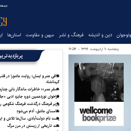
جمعه ۱۶ مرداد ۰۵
نوجوان
دین و اندیشه
فرهنگ و نشر
میهن و مقاومت
استان‌ها
ای
پنجشنبه ۱۰ اردیبهشت ۱۳۹۴ - ۱۶:۵۴
پربازدیدتری
تلاقی هنر و ایمان؛ روایت عاشورا در قلب
کرمانشاه
«سفرِ عمر»؛ خاطرات ماندگار بانی چناره
فراخوان نوزدهمین دوره جایزه ادبی «ج
وزیر فرهنگ درگذشت فرهنگ شکوهی را
سامسای عاشق، آدم می‌شود
پشت نام دولت‌آبادی، سال‌ها تلاش و ا
سند تاریخی از زیستن در مرز مرگ