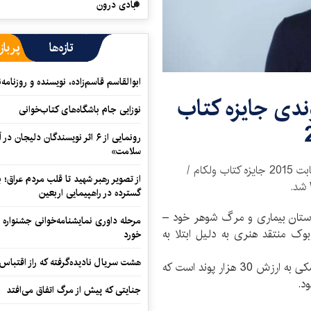
آبادی درون
تازه‌ها
پرباز
ابوالقاسم قاسم‌زاده، نویسنده و روزنا
رنده 30 هزار پوندی جایزه کتاب
نوزایی جام باشگاه‌های کتاب‌خوانی
رونمایی از ۶ اثر نویسندگان دلیجان
سلامت»
«ماریون کاتس» نویسنده کتاب «کوه یخ» برنده رقابت 2015 جایزه کتاب ولکام /
از تصویر رهبر شهید تا قلب مردم عراق؛
گسترده در راهپیمایی اربعین
ستان بیماری و مرگ شوهر خود –
مرحله داوری نمایشنامه‌خوانی جشنواره 
وک منتقد هنری به دلیل ابتلا به
خورد
هشت سریال نادیده‌گرفته که راز اقتباس
جایزه ولکام بوک انگلیس ویژه کتاب‌های سلامت و پزشکی به ارزش 30 هزار پوند است که
جنایتی که پیش از مرگ اتفاق می‌افتد