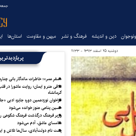
جمعه ۱۶ مرداد ۰۵
نوجوان
دین و اندیشه
فرهنگ و نشر
میهن و مقاومت
استان‌ها
ای
دوشنبه ۲۵ اسفند ۱۳۹۳ - ۱۱:۳۳
پربازدیدتری
«سفرِ عمر»؛ خاطرات ماندگار بانی چناره
تلاقی هنر و ایمان؛ روایت عاشورا در قلب
کرمانشاه
فراخوان نوزدهمین دوره جایزه ادبی «ج
حسین پناهی هنوز خوانده می‌شود
وزیر فرهنگ درگذشت فرهنگ شکوهی را
سامسای عاشق، آدم می‌شود
پشت نام دولت‌آبادی، سال‌ها تلاش و ا