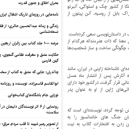
بحران اخلاق و جنون قدرت
کا از کشور چک و اسلواکی، آلبرتو
زاک بابل از روسیه، آلن پیتون از
نامه‌هایی در روزهای تاریک اشغال ایران
زندگی و زمانه عبدالحسین حائری؛ از فقهِ
نسخه‌شناسی
ک در داستان‌نویسی سعی کرده‌است
ن معنا که ذات هنرمندانه هرکدام از
عرضه ۱۰۰۰ جلد کتاب بین زائران اربعین در مرزهای کرمانشاه
لب چگونگی ساخت و ساز شخصیت‌ها
حکایت عشق و معرفت نظامی گنجوی، پیو
کهن فارسی
ای ناشناخته ژاپنی در ایران، مانند
چالدران؛ جایی که عشق به کتاب از سخت‌ت
 که آثارش پس از انتشار ماه عسل
تانی قرار گرفت، درکشورخود دارای
ابوالقاسم قاسم‌زاده، نویسنده و روزنا
ی‌های ژاپن از او به عنوان پدر
نوزایی جام باشگاه‌های کتاب‌خوانی
رونمایی از ۶ اثر نویسندگان دلیجان
ش توجه کرده، نویسنده‌ای است که
سلامت»
یان جنگ ‌های خانمانسوز را به
ن زدن به افتخارات کاذب به نیت
از تصویر رهبر شهید تا قلب مردم عراق؛