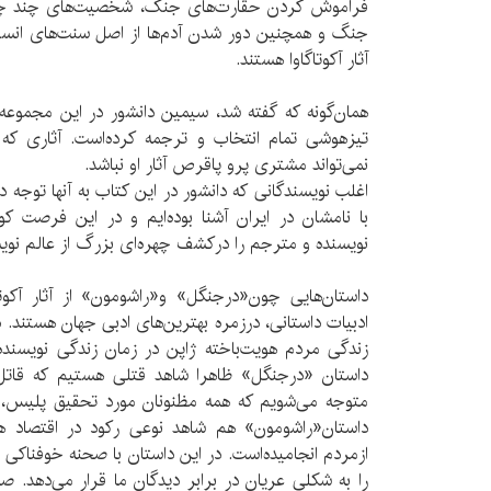
فراموش کردن حقارت‌های جنگ، شخصیت‌های چند چهره
جنگ و همچنین دور شدن آدم‌ها از اصل سنت‌های انسان
آثار آکوتاگاوا هستند.
همان‌گونه که گفته شد، سیمین دانشور در این مجموعه، د
تیزهوشی تمام انتخاب و ترجمه کرده‌است. آثاری که خ
نمی‌تواند مشتری پرو پاقرص آثار او نباشد.
اغلب نویسندگانی که دانشور در این کتاب به آنها توجه 
با نامشان در ایران آشنا بوده‌ایم و در این فرصت کو
نویسنده و مترجم را درکشف چهره‌ای بزرگ از عالم نوی
داستان‌هایی چون«درجنگل» و«راشومون» از آثار آکوتا
ادبیات داستانی، درزمره بهترین‌های ادبی جهان هستند. د
زندگی مردم هویت‌باخته ژاپن در زمان زندگی نویسنده 
داستان «درجنگل» ظاهرا شاهد قتلی هستیم که قات
متوجه می‌شویم که همه مظنونان مورد تحقیق پلیس، خ
داستان«راشومون» هم شاهد نوعی رکود در اقتصاد 
ازمردم انجامیده‌است. در این داستان با صحنه خوفناکی
را به شکلی عریان در برابر دیدگان ما قرار می‌دهد. 