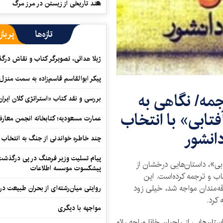
سند تاریخی از زیستن در مرز مرگ
تازه‌ها
پرباز
ژیلا هدائی، تصویرگر کتاب و نقاش در
پیکر ابوالقاسم قاسم‌زاده به سمت منزل
مه/ نگاهی به
بررسی و نقد کتاب «استراتژی کلان ایران
تابی» با انتخاب
عمارت مسعودیه؛ کتابخانه انجمن معار
انشور
چند خاطره خواندنی از جنگ به انتخاب 
پیام تسلیت وزیر فرهنگ در پی درگذشت ا
ی»، داستان‌هایی درخشان از
پیشکسوت موسسه اطلاعات
اب و ترجمه کرده‌است. این
ه‌مندان مواجه شد، خیلی زود
روایتی میان‌رشته‌ای از بحران طبیعت در
کرد.
مواجهه با دیگری
ان‌هایی از راجبان خانا وراجه رائو