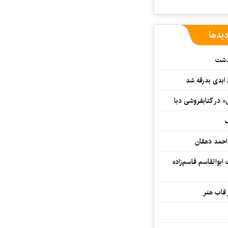
دیدها
گذشت
 ابدی بدرقه شد
» در کتابفروشی دبا
ف
احمد دهقان
بوالقاسم قاسم‌زاده
 قاب هنر