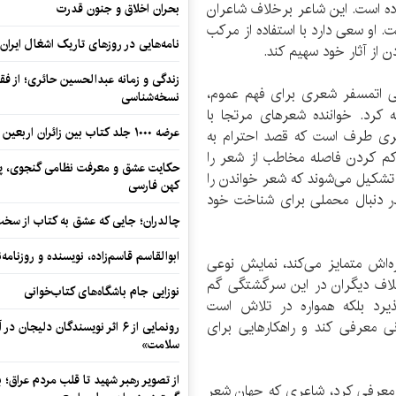
رده است. این شاعر برخلاف شاعران
بحران اخلاق و جنون قدرت
 او سعی دارد با استفاده از مرکب
نامه‌هایی در روزهای تاریک اشغال ایران
ن از آثار خود سهیم کند.
زندگی و زمانه عبدالحسین حائری؛ از فقهِ
عی اتمسفر شعری برای فهم عموم،
نسخه‌شناسی
 کرد. خواننده شعرهای مرتجا با
عرضه ۱۰۰۰ جلد کتاب بین زائران اربعین در مرزهای کرمانشاه
عری طرف است که قصد احترام به
 کم کردن فاصله مخاطب از شعر را
حکایت عشق و معرفت نظامی گنجوی، پیو
ی تشکیل می‌شوند که شعر خواندن را
کهن فارسی
گذر دنبال محملی برای شناخت خود
چالدران؛ جایی که عشق به کتاب از سخت‌ت
ابوالقاسم قاسم‌زاده، نویسنده و روزنا
‌اش متمایز می‌کند، نمایش نوعی
لاف دیگران در این سرگشتگی گم
نوزایی جام باشگاه‌های کتاب‌خوانی
ذیرد بلکه همواره در تلاش است
ی معرفی کند و راهکارهایی برای
رونمایی از ۶ اثر نویسندگان دلیجان
سلامت»
از تصویر رهبر شهید تا قلب مردم عراق؛
ی معرفی کرد، شاعری که جهان شعر