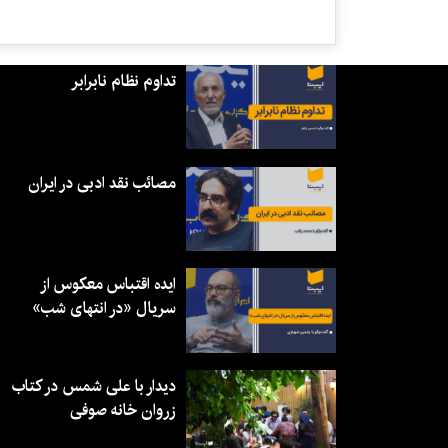
تداوم نظام نابرابر
مصائب نقد ادبی در ایران
ایده اقتباس معکوس از
سریال «در انتهای شب»
دیدار با علی شمس در کتاب
زروان خانه صوفی