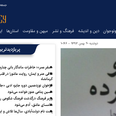
جمعه ۱۶ مرداد ۰۵
نوجوان
دین و اندیشه
فرهنگ و نشر
میهن و مقاومت
استان‌ها
ای
دوشنبه ۲۰ بهمن ۱۳۹۳ - ۱۰:۴۶
پربازدیدتری
«سفرِ عمر»؛ خاطرات ماندگار بانی چناره
تلاقی هنر و ایمان؛ روایت عاشورا در قلب
کرمانشاه
فراخوان نوزدهمین دوره جایزه ادبی «ج
حسین پناهی هنوز خوانده می‌شود
وزیر فرهنگ درگذشت فرهنگ شکوهی را
سامسای عاشق، آدم می‌شود
پشت نام دولت‌آبادی، سال‌ها تلاش و ا