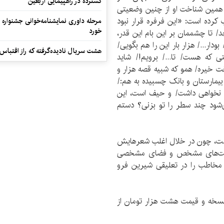
گسترده در راهپیمایی اربعین
و همین شناخت او از چنین وضعیتی
کرده است: «این فرفره قرار نبود
مرحله داوری نمایشنامه‌خوانی جشنواره 
خورد
/ تا چشممان بر این بام این قدر،
دار.../ هزار بار این را هم بگویی/
هشت سریال نادیده‌گرفته که راز اقتباس
تی که هست/ تا.../ برویم!/ شاید
 سخت خیره/ همو که شبیه قصه هزار و
 بیمارستان و بانک چسبیده به هم:/
ری نخواهی داشت/ و حیف است، این
‌شود چند سطر را تو بزنی؟ دستم
انست، چون در خلال اغلب شعرهایش
شخصیت‌های مشخص و فضای مشخصی
 مخاطب را در تعلیقی شیرین فرو
نسخه و قیمت هشت هزار تومان از