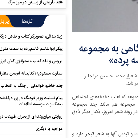
سند تاریخی از زیستن در مرز مرگ
تازه‌ها
پرباز
ژیلا هدائی، تصویرگر کتاب و نقاش در
نگاهی به مجموعه
پیکر ابوالقاسم قاسم‌زاده به سمت منزل
ه پرده»
بررسی و نقد کتاب «استراتژی کلان ایران
عمارت مسعودیه؛ کتابخانه انجمن معار
 شعراز محمد حسین مرتجا از
ر شد.
چند خاطره خواندنی از جنگ به انتخاب 
موعه که اغلب دغدغه‌های اجتماعی
پیام تسلیت وزیر فرهنگ در پی درگذشت ا
ین مجموعه هم مانند چند مجموعه
پیشکسوت موسسه اطلاعات
روند شعر امروز، یکبار دیگر ذوق
روایتی میان‌رشته‌ای از بحران طبیعت در
مواجهه با دیگری
تبدیل آنها به شعر تبحر دارد و