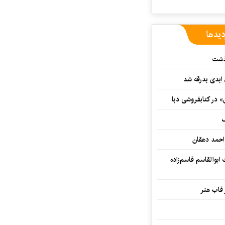
دیدها
گذشت
 ابدی بدرقه شد
» در کتابفروشی دبا
ف
احمد دهقان
بوالقاسم قاسم‌زاده
 قاب هنر