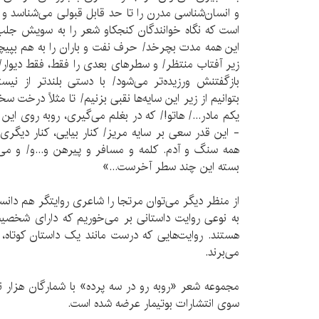
و انسان‌شناسی مدرن را تا حد قابل قبولی می‌شناسد 
است که نگاه خوانندگان کنجکاو شعر را به سویش جلب 
این همه مدت بچرخد/ حرف نفت و باران را به هم بپیچد
زیر آفتاب منتظر/ و سطرهای بعدی را فقط، فقط دیوار/ بو
بازگفتنش ورزیده‌تر می‌شود/ با دستی بلندتر از نیس
بتوانیم از زیر این سایه‌ها نقبی بزنیم/ تا مثلاً درخت
یکم مادر.../ هاتو!/ که در بغلم می‌گیری، روبه روی این
- این قدر سعی بر سایه مریز/ کنار بیایی، کنار دیگ
همه سنگ و آدم. کلمه و مسافر و پیرهن و...و/ و می
بسته این چند سطر آخرست...»
از منظر دیگر می‌توان مرتجا را شاعری روایتگر هم د
به نوعی روایت داستانی بر می‌خوریم که دارای 
هستند. روایت‌هایی که درست مانند یک داستان کوتاه،
می‌برند.
مجموعه شعر «روبه رو در سه پرده» با شمارگان هزار 
سوی انتشارات بوتیمار عرضه شده است.