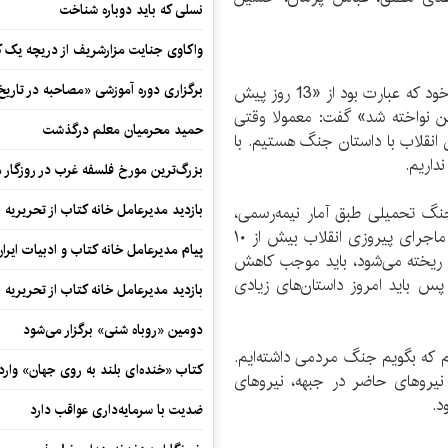
نسلی که باید دوباره شناخت
واکاوی جنایت مزارشریف از دریچه یک 
برگزاری دوره آموزشی «مصاحبه در تاری
رضاامیرخانی در این نشست، با اشاره به تیتر سخنرانی خود که عبارت بود از «13 روز پیش
ن نواخته شد» گفت: معمولا وقتی
حمید محرمیان معلم درگذشت
 انقلاب با داستان جنگ هستیم. با
داریم.
بزرگ‌ترین مورخ فلسفه غرب در روزگار م
بازدید مدیرعامل خانه کتاب از تحریریه ای
جنگ تحمیلی طبق آمار نیمه‌رسمی،
حدود ۲۰۰ هزار شهید برای کشور ما داشت ولی در کل ماجرای پیروزی انقلاب بیش از ۱۰
پیام مدیرعامل خانه کتاب و ادبیات ایرا
که ریخته می‌شود، باید موجب کاهش
 پس باید امروز داستان‌های زیادی
بازدید مدیرعامل خانه کتاب از تحریریه ای
دومین «روباه شنی» برگزار می‌شود
م که بگویم جنگ مردمی داشته‌ایم.
کتاب «خنده‌ای بلند به روی جهان» وارد 
نیروهای حاضر در جبهه، نیروهای
د.
ضدیت با سرمایه‌داری عواقب دارد