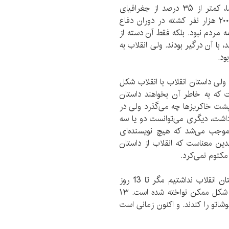
نویسنده «من او» افزود: جنگ بر خلاف تصور اکثر ما، کمتر از ۳۵ درصد از جغرافیای
کشور را دربرمی‌گرفت. آمار رسمی نیز کمی بیش از ۲۰۰ هزار نفر کشته در دوران دفاع
ردم نبود. بلکه فقط آن دسته از
 با آن درگیر بودند. ولی انقلاب به
ود.
لی داستان انقلاب با انقلاب شکل
که به خاطر آن بخواهند داستان
شت خاکریزها چه می‌گذرد ولی در
اشت، دیگری می‌توانست دو یا سه
وجب می‌شد که هیچ نویسنده‌ای
دین معناست که انقلاب از داستان
کتوم نمی‌کرد.
امیرخانی در پایان گفت: ما هیچ نیازی به نوشتن داستان انقلاب نداشتیم مگر تا 13 روز
پیش که شیپور نوشتن داستان انقلاب به ناهنجارترین شکل ممکن نواخته شده است. ۱۳
وشاتو را کندند. و اکنون زمانی است