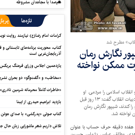
هم‌صدا با مجاهدان مشروطه
تازه‌ها
پرباز
کرامات امام رضا(ع) نیازمند روایت نو
قلاب» مطرح شد
کتاب، محوریت برنامه‌های تابستانی و ف
پیش شیپور نگارش رمان
آذربایجان‌غربی است
رت ممکن نواخته
یازدهمین اجلاس وزرای فرهنگ بریکس آ
«مخاطب» و «گفت‌وگو» دو بحران نشری
«خاطرات کاملاً محرمانه شرمین نادری»
انقلاب اسلامی را مردمی. او
ضمن مقایسه این دو و توضیح علل شکل نگرفتن ادبیات انقلاب گفت: ۱۳ روز قبل
بازدید ابراهیم حیدری از ایبنا
را کندند، شیپور نگارش رمان
 نواخته شد.
کتاب صوتی «پدرکشی» با صدای هوتن ش
تلاش داریم شعر عاشورایی زبان حال جا
هفده دقیقه حرف حساب با عنوان
زاهدی مطلق، عباس پژمان، حسین