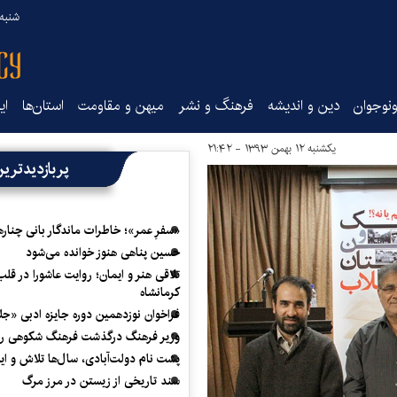
شنبه ۱۷ مرداد ۵
نوجوان
دین و اندیشه
فرهنگ و نشر
میهن و مقاومت
استان‌ها
ای
یکشنبه ۱۲ بهمن ۱۳۹۳ - ۲۱:۴۲
پربازدیدتری
«سفرِ عمر»؛ خاطرات ماندگار بانی چناره
حسین پناهی هنوز خوانده می‌شود
تلاقی هنر و ایمان؛ روایت عاشورا در قلب
کرمانشاه
فراخوان نوزدهمین دوره جایزه ادبی «ج
وزیر فرهنگ درگذشت فرهنگ شکوهی را
پشت نام دولت‌آبادی، سال‌ها تلاش و ا
سند تاریخی از زیستن در مرز مرگ