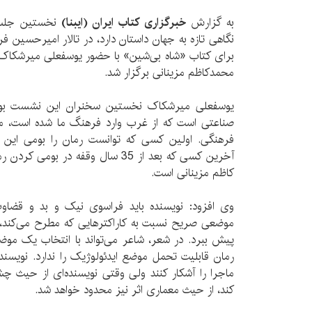
به گزارش
خبرگزاری کتاب ایران (ایبنا)
نخستین جلسه 
نگاهی تازه به جهان داستان دارد، در تالار امیرحسین ف
برای کتاب «شاه بی‌شین» با حضور یوسفعلی میرشکاک
محمدکاظم مزینانی برگزار شد.
یوسفعلی میرشکاک نخستین سخنران این نشست بود ک
صناعتی است که از غرب وارد فرهنگ ما شده است، مانند
فرهنگی. اولین کسی که توانست رمان را بومی این 
آخرین کسی که بعد از 35 سال وقفه در 
کاظم مزینانی است.
وی افزود: نویسنده باید فراسوی نیک و بد و قضاوت
موضعی صریح نسبت به کاراکترهایی که مطرح می‌کند، ب
پیش ببرد. در شعر، شاعر می‌تواند با انتخاب یک موضع
رمان قابلیت تحمل موضع ایدئولوژیک را ندارد. نویسند
ماجرا را آشکار کنند ولی وقتی نویسنده‌ای از حیث چش
کند، از حیث معماری اثر نیز محدود خواهد شد.