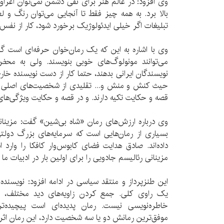
وی افزود: در عالم هنر برای نفی دشمن نمی‌توان اغراق
بالا برد. به همه چیز فقط تا آنجایی می‌توان رنگ و لع
تبلیغات اگر خیلی ایدئولوژیک برخورد شود، کار از نفس 
وی با اشاره به این که یک رمان‌خوان حرفه‌ای است گف
می‌توانند مونولوگ‌های خوبی بنویسند. ولی به 
نویسندگان ایرانی بدهند، حتما کار از دست نویسنده خا
حیث کنش و منش و... تقلیدی از شخصیت‌های اصلی می‌ش
قصه و حکایت تکیه دارند. و در قصه و حکایت ویژگی‌ه
وی درباره ارزش‌های رمان «شاه بی‌شین» گفت: مزینانی
بسیاری از رمان‌هایی است که سرمایه‌های بزرگ دولتی 
داده‌اند. صادق هدایت فضای کابوس‌وار کافکا را وارد ا
مزینانی رئالیسم جادویی را برای اولین بار در ادبیات ما 
این طنزپرداز و منتقد سیاسی در ادامه افزود: نویسنده
یک راوی کلی. جمع کردن زاویه‌های دید مختلف، ک
خاطره‌نویسی نیست. رمان پدیده‌ای است پیچیده‌ت
موفق‌ترین رمانش دو یا سه شخصیت دارد، این رمان اثر 