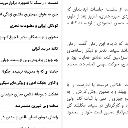
نشست «از سنگ تا تصویر» برگزار می‌شو
از سلسله جلسات آینه‌بندان که
بدن به عنوان مهم‌ترین ماشین زندگی ان
ردی حوزه هنری، امروز بعد از ظهر،
، حسن محمودی و نویسنده کتاب،
کودکان ایرانی و مطبوعات قجری
ناشران و نویسندگان ملایر با چراغ کم‌س
ه درباره این رمان گفت: رمان
کاغذ در بند گرانی
 سینما، تئاتر و دیگر رسانه‌های
سرزمین کند، صادق هدایت بود و
چه چیزی پرفروش‌ترین نویسنده جهان را
بومی کردن رمان، حرکت مهمی انجام داد، محمد
جامعه‌ای که به مدرنیته نرسیده، چگونه 
واکاوی جایگاه ادبی و ویژگی‌های سبکی
 اخلاقی درست یا نادرست را با
بیند و با همین روش کارش را به
تشکیل دبیرخانه دائمی «یاران خراسانی
 چیزی را نفی یا اثبات کند. ولی
ه و کارگردان در سینما مکلفند کل
سخت ولی شیرین منتشر شد
م‌انداز مجبور است خود را محدود
راه‌های درمان انسان ناقص و مدعی در 