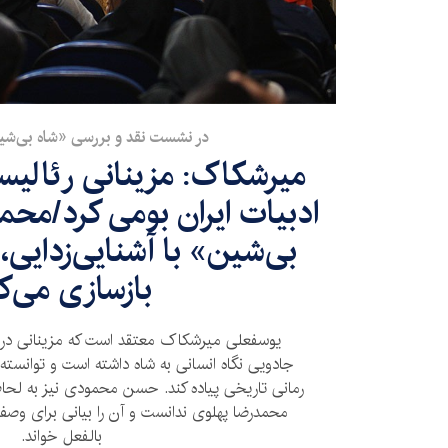
در نشست نقد و بررسی «شاه بی‌ش
میرشکاک: مزینانی رئالیسم
ادبیات ایران بومی کرد/محم
بی‌شین» با آشنایی‌زدایی، 
بازسازی می‌ک
یوسفعلی میرشکاک معتقد است که مزینانی در «
جادویی نگاه انسانی به شاه داشته است و توانسته ب
رمانی تاریخی پیاده کند. حسن محمودی نیز به لحاظ
محمدرضا پهلوی ندانست و آن را بیانی برای وصف 
بالفعل خواند.