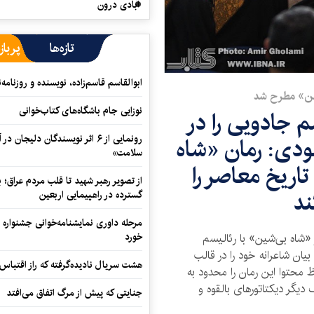
آبادی درون
تازه‌ها
پرباز
ابوالقاسم قاسم‌زاده، نویسنده و روزنا
ین» مطرح شد
نوزایی جام باشگاه‌های کتاب‌خوانی
 جادویی را در
رونمایی از ۶ اثر نویسندگان دلیجان
ودی: رمان «شاه
سلامت»
تاریخ معاصر را
از تصویر رهبر شهید تا قلب مردم عراق؛
ند
گسترده در راهپیمایی اربعین
مرحله داوری نمایشنامه‌خوانی جشنواره 
خورد
شاه بی‌شین» با رئالیسم
یان شاعرانه خود را در قالب
هشت سریال نادیده‌گرفته که راز اقتباس
 محتوا این رمان را محدود به
دیگر دیکتاتورهای بالقوه و
جنایتی که پیش از مرگ اتفاق می‌افتد