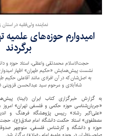
نماینده ولی‌فقیه در استان 
امیدوارم حوزه‌های علمیه ت
برگردند
حجت‌الاسلام محمدتقی واعظی، استاد حوزه و دان
نشست پیش‌همایش «حکیم طهران» اظهار امیدواری ک
به اصل‌شان که در آن افرادی مانند آقاعلی حکیم ط
شاه‌آبادی و مرحوم سید عبدالحسن قزوینی ظهور
به گزارش خبرگزاری کتاب ایران (ایبنا) پیش‌
«علی‌اکبر رشاد» رییس پژوهشگاه فرهنگ و اندیش
مصطفوی» استاد حکمت دانشگاه امام صادق(ع)، حجت‌ا
حوزه و دانشگاه و کارشناس فلسفی، منوچهر صدوقی
صاحب‌نظران در حوزه علمیه امام رضا(ع) برگزار شد.