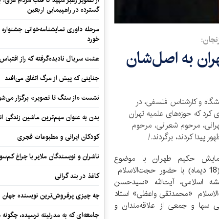
از تصویر رهبر شهید تا قلب مردم عراق؛
گسترده در راهپیمایی اربعین
مرحله داوری نمایشنامه‌خوانی جشنواره 
زنجان:
خورد
هران به اصل‌شان
هشت سریال نادیده‌گرفته که راز اقتباس
جنایتی که پیش از مرگ اتفاق می‌افتد
نشست «از سنگ تا تصویر» برگزار می‌شو
شگاه و کارشناس فلسفی، در
رد که حوزه‌های علمیه تهران
بدن به عنوان مهم‌ترین ماشین زندگی ان
هرانی، مرحوم شعرانی، مرحوم
 پیدا کردند، برگردند./
کودکان ایرانی و مطبوعات قجری
ناشران و نویسندگان ملایر با چراغ کم‌س
همایش حکیم طهران با موضوع
«جریان‌شناسی حوزه حکمی و فلسفی تهران» امروز (18 دیماه) با حضور حجت‌الاسلام
کاغذ در بند گرانی
ه اسلامی، آیت‌الله «سیدحسن
لاسلام «محمدتقی واعظی» استاد
چه چیزی پرفروش‌ترین نویسنده جهان را
 سها و جمعی از علاقه‌مندان و
جامعه‌ای که به مدرنیته نرسیده، چگونه 