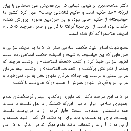
دکتر غلامحسین ابراهیمی دینانی در این همایش طی سخنانی با بیان
این‌که «خدا حکیم است و حکیم فناشدنی نیست» اظهار کرد: کشور ما
خوشبختانه از حکیم خالی نبوده و این سرزمین همواره پرورش دهنده
حکمت بوده است، از ابن سینا گرفته تا فارابی و صدرا. هرچند که درباره
اندیشه ملاصدرا کم کار شده است.
عضو هیات امنای بنیاد حکمت اسلامی صدرا در ادامه به اندیشه غزالی و
ضررهایی که این فیلسوف به شیعه و اندیشه حکمت اسلامی زده است،
افزود: غزالی خبط کرد و کتاب «تحافه الفلاسفه» را نوشت، هرچند که
بعدها از نظراتش برگشت و «مقاصد الفلاسفه» را نوشت. البته عرفان
غزالی عقلی و درست بود چراکه عرفان منهای عقل به درد نمی‌خورد و
غرالی در واقع، در انتهای عمرش از مسیری که می‌رفت، بازگشت.
در ادامه این مراسم دکتر رضا داوری اردکانی، رییس فرهنگستان علوم
جمهوری اسلامی ایران با بیان این‌که «مشکل ما اهل فلسفه با مساله
همه دانشمندان متفاوت است» اظهار کرد: از ما می‌‌پرسند فلسفه
چیست، برای چه هست و باید برای چه باشد. اگر گمان کنیم فلسفه و
آرایی که در آن بیان شده‌اند، مانند علوم دیگر که در زندگی به کار می