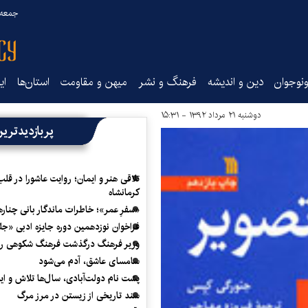
جمعه ۱۶ مرداد ۰۵
نوجوان
دین و اندیشه
فرهنگ و نشر
میهن و مقاومت
استان‌ها
ای
دوشنبه ۲۱ مرداد ۱۳۹۲ - ۱۵:۳۱
پربازدیدتری
تلاقی هنر و ایمان؛ روایت عاشورا در قلب
کرمانشاه
«سفرِ عمر»؛ خاطرات ماندگار بانی چناره
فراخوان نوزدهمین دوره جایزه ادبی «ج
وزیر فرهنگ درگذشت فرهنگ شکوهی را
سامسای عاشق، آدم می‌شود
پشت نام دولت‌آبادی، سال‌ها تلاش و ا
سند تاریخی از زیستن در مرز مرگ