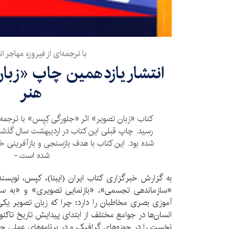
با ترجمه‌ای از فیروزه مهاجر ا
انتشار یازدهمین چاپ «زبان 
هنر
کتاب «زبان تصویر» اثر «جئورگی کِپِس» با ترجمه 
شده بود. این کتاب با هدف بازسنجی و بازآفرینی
شده است.-
به گزارش خبرگزاری کتاب ایران (ایبنا)، کپس، نویسند
«سازماندهی تجسمی»، «بازنمایی تصویری» و «به سو
آموزی بصری مخاطبان را دارد؛ چرا که زبان تصویر یکی ا
انسان‌ها در جوامع مختلف از ابتدای پیدایش تاریخ تاکن
نخست را در حوزه‌های گرافیک و در برنامه‌های عملی چون