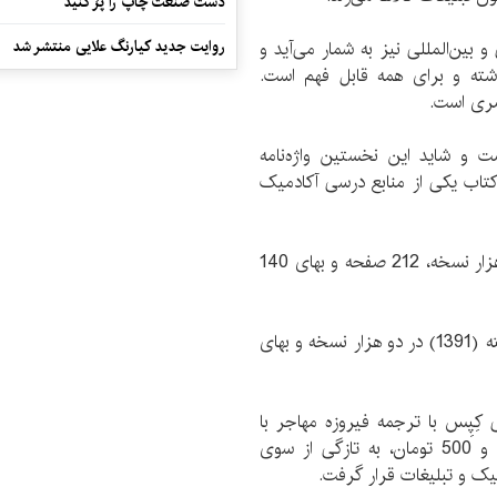
دست صنعت چاپ را پرُ کنید
بین‌المللی نیز به شمار می‌آید و
روایت جدید کیارنگ علایی منتشر شد
شته و برای همه قابل فهم است.
بصری است.
است و شاید این نخستین واژه‌نامه
کتاب یکی از منابع درسی آکادمیک
چاپ نخست این کتاب در سال 1369 با شمارگان پنج هزار نسخه، 212 صفحه و بهای 140
چاپ دهم و پیشینه این اثر نیز در اردیبهشت سال گذشته (1391) در دو هزار نسخه و بهای
کِپِس با ترجمه فیروزه مهاجر با
شمارگان هزار نسخه، 212 صفحه و بهای هشت هزار و 500 تومان، به تازگی از سوی
فیک و تبلیغات قرار گرفت.