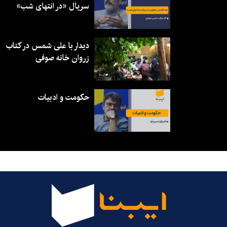
سریال «در انتهای شب»
دیدار با علی شمس در کتاب
زروان خانه صوفی
حکومت و ادبیات