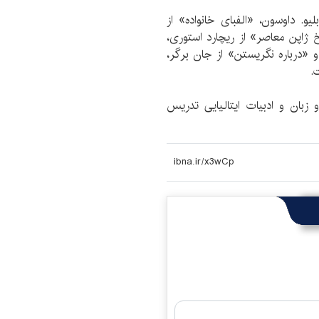
و. داوسون، «الفبای خانواده» از
خ ژاپن معاصر» از ریچارد استوری،
و «درباره نگریستن» از جان برگر،
ت.
زبان و ادبیات ایتالیایی تدریس