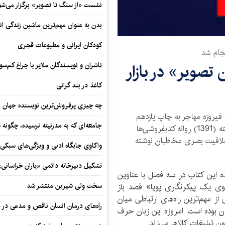
نشست «از سنگ تا تصویر» برگزار می‌شو
بدن به عنوان مهم‌ترین ماشین زندگی ان
کودکان ایرانی و مطبوعات قجری
نجام شد
تصویر» در بازار
ناشران و نویسندگان ملایر با چراغ کم‌س
کاغذ در بند گرانی
چه چیزی پرفروش‌ترین نویسنده جهان را
فیروزه مهاجر به چاپ یازدهم
جامعه‌ای که به مدرنیته نرسیده، چگونه 
رسید. چاپ قبلی این کتاب در اردیبهشت سال گذشته (1391) روانه کتابفروشی‌ها
 خلاقیت بصری مخاطبان نوشته
واکاوی جایگاه ادبی و ویژگی‌های سبکی
تشکیل دبیرخانه دائمی «یاران خراسانی
ه این کتاب در سه فصل با عناوین
ی یک پیکرنگاری پویا» قصد باز
سخت ولی شیرین منتشر شد
ز مهم‌ترین راه‌های ارتباطی میان
راه‌های درمان انسان ناقص و مدعی در 
ون بوده است. امروزه این زبان حرف
 تبلیغات کالاها می‌زند.