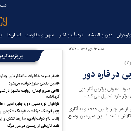
شنبه ۱۷ مرداد ۵
نوجوان
دین و اندیشه
فرهنگ و نشر
میهن و مقاومت
استان‌ها
ای
شنبه ۱۶ دی ۱۳۹۱ - ۱۲:۵۲
پربازدیدتری
 در قاره دور
«سفرِ عمر»؛ خاطرات ماندگار بانی چناره
حسین پناهی هنوز خوانده می‌شود
 صرف معرفی برترین آثار ادبی
تلاقی هنر و ایمان؛ روایت عاشورا در قلب
ی برتر خود تجلیل می کند.-
کرمانشاه
فراخوان نوزدهمین دوره جایزه ادبی «ج
از هر چیز با این هدف و به آثاری
وزیر فرهنگ درگذشت فرهنگ شکوهی را
 تلاش باشند تا این سرزمین وسیع
پشت نام دولت‌آبادی، سال‌ها تلاش و ا
سند تاریخی از زیستن در مرز مرگ