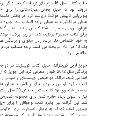
جایزه کتاب سال 15 هزار دلار دریافت کردند
دروئت بود که جایزه بخش غیرداستانی را برای «توپا
پلونزیایی کاپیتان هوک» دریافت کرد. در بخش داستانی
عنوان «رانگاتیرا» به عنوان برنده انتخاب شد. جایزه 
«زبان من، الهام من» نوشته کریس وینیتانا تعلق گرف
برای کتاب «تغییر» برگزیده شد. «از زیر اورکت» نوشته
به خود اختصاص داد. برنده زبان مائوری و برندگان ه
یک 10 هزار دلار دریافت می کنند. برنده منتخب مردم 
خانه می برد.
جوایز ادبی کویینزلند؛
جایزه کتاب کویینزلند در دو بخ
برندگان سال 2012 خود را معرفی کرد. این جوا
اهدا می شود، فرانک مورهاوس نویسنده‌ای از سیدنی را ب
انتخاب کرد. او این جایزه را برای رمانش با عنوان «ن
تحسین شده وی بود 
نیز به عنوان برنده جایزه شعر برای مجموعه اشعارش
شد. نیل گرانت نیز جایزه کتاب نوجوانان را برای «
بهترین کتاب کودک به بریونی استوارت برای «کومیک
سومین کتاب نوشته شده توسط او از یک مجموعه داست