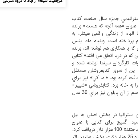
مرجعیت شیعه: از نهاد تا گروه منزلتی
استراليايي جايزه سال صنعت كتاب
ا عنوان «همه آنچه که هستم» برنده
الهام از زندگي واقعي هيتلر، به
ادي در قرن بيستم پرداخته است. ويليام مك اينس
كه با همكاري هم نوشته اند، برنده
که در دریا اتفاق می افتد» کتابی
 کارگردان سینما نوشته شده و
 اين از سوي كتابفروشان مستقل
يافت كرده بود. «اما كي» نيز براي
 به خانه برد. كتابفروشي «شيير»
سيدني نيز جايزه كتابفروش سال را گرفت. در اين مراسم از آن پابلون نيز براي 30 سال
 استرالیا در بخش اصلی به بیل
سید. گمیج برای کتابی با عنوان
«بزرگترين سرزمين زمين: چگونه بومی ها استرالیا را ساختند» 100 هزار دلار دریافت کرد.
این جایزه که گران‌ترین جایزه کتاب استرالیا است، جایزه 25 هزار دلاری بخش بهترین اثر