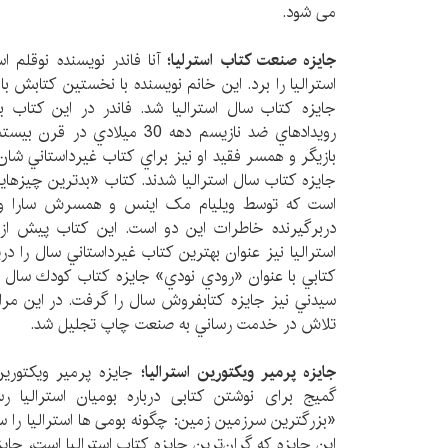
می شود.
جایزه صنعت کتاب استرلیا؛
آنا فاندر نويسنده نوقلم 
استراليا را برد. اين خانم نويسنده با نخستين كتابش ب
جايزه كتاب سال استراليا شد. فاندر در این کتاب با 
رويدادهاي ضد نازيسم دهه 30 ميل
بازيگر و همسر فقيد او نيز براي كتاب غيرداستاني شان 
جايزه كتاب سال استراليا شدند. کتاب «بدترین چیزهایی 
است که توسط ویلیام مک اینس و همسرش سارا وات
دربرگیرنده خاطرات این دو است. اين كتاب پيش از
استراليا نيز عنوان بهترين كتاب غيرداستاني سال را در
كتابي با عنوان «رودي نودي» جايزه كتاب كودك سال را
تلاش در خدمت رساني به صنعت چاپ تجليل شد.
جایزه پرمیر ویکتورین استرالیا؛
جایزه پرمیر ویکتورین
گمیج برای نوشتن کتابی درباره بومیان استرالیا ر