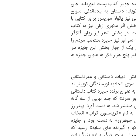
. دیگر برنده جوایز کتاب پست نیوزیلند جان
یا: داستان به یادماندنی ملوان
 نیز پائولا موریس برای کتابی با
بخش اثر مائوری زبان نیز به کتاب
ت. در بخش شعر نیز ریان گالاگر
 سو اور نیز جایزه منتخب مردم را
ر یک از چهار بخش این جایزه هر
نیز پنج هزار دلار به عنوان جایزه به
ش ادبیات داستانی و غیرداستانی
یز که از سوی اتحادیه نویسندگان کویینزلند
ه عنوان برنده جایزه کتاب داستانی
ور سرد» که جلد نهایی از سه گانه
که نخستین جلدش 20 سال پیش منتشر شد، به دست آورد. پیتر رز
 به نام «کریمسون کراپ» انتخاب
پل جوهری» به دست آورد و جایزه
و و گیرنده های سایه» رسید که
انی است. دیگر برنده بزرگ این