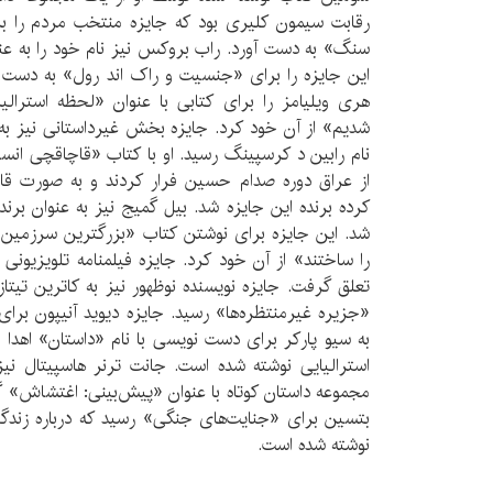
رقابت سیمون کلیری بود که جایزه منتخب مردم را برا
سنگ» به دست آورد. راب بروکس نیز نام خود را به عنو
این جایزه را برای «جنسیت و راک اند رول» به دست آ
هری ویلیامز را برای کتابی با عنوان «لحظه استرالی
شدیم» از آن خود کرد. جایزه بخش غیرداستانی نیز به ف
نام رابین د کرسپینگ رسید. او با کتاب «قاچاقچی انسا
از عراق دوره صدام حسین فرار کردند و به صورت قاچا
کرده برنده این جایزه شد. بیل گمیج نیز به عنوان برن
شد. این جایزه برای نوشتن کتاب «بزرگترین سرزمین ر
را ساختند» از آن خود کرد. جایزه فیلمنامه تلویزیونی 
تعلق گرفت. جایزه نویسنده نوظهور نیز به کاترین تیت
«جزیره غیرمنتظره‌ها» رسید. جایزه دیوید آنیپون برا
به سیو پارکر برای دست نویسی با نام «داستان» اهدا 
استرالیایی نوشته شده است. جانت ترنر هاسپیتال نیز 
مجموعه داستان کوتاه با عنوان «پیش‌بینی: اغتشاش» گرف
بتسین برای «جنایت‌های جنگی» رسید که درباره زند
نوشته شده است.