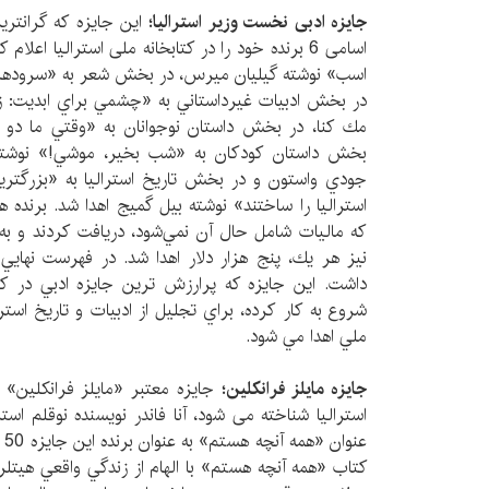
جایزه ادبی نخست وزیر استراليا؛
اسامی 6 برنده خود را در کتابخانه ملی استرالیا اع
اسب» نوشته گيليان ميرس، در بخش شعر به «سرودهاي
در بخش ادبيات غيرداستاني به «چشمي براي ابديت: 
مك كنا، در بخش داستان نوجوانان به «وقتي ما دو تا
بخش داستان كودكان به «شب بخير، موشي!» نوشت
جودي واستون و در بخش تاريخ استراليا به «بزرگتر
كه ماليات شامل حال آن نمي‌شود، دريافت ‌كردند و به
شروع به كار كرده، براي تجليل از ادبيات و تاريخ استر
ملي اهدا مي شود.
جایزه مایلز فرانکلین؛
جایزه معتبر «مایلز فرانکلین» ک
استرالیا شناخته می شود، آنا فاندر نويسنده نوقلم است
عن