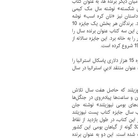
یان دیگر برنده ها، به عنوان کتاب
ای شکسته» نوشته مال مک کیمی
استان نیز «نان کره اسب» نوشه
گیلیان میرس عنوان برنده سال را به خود اختصاص داد. برندگان هر بخش یک جایزه 10
 این سه کتاب عنوان برنده سال را
زه 10 هزار دلاری دیگر را به خانه ‌برد. این جایزه سالانه از
جيمز بردلي نويسنده و منتقد ادبي، جايزه 15 هزار دلاری پاسكال استراليا را
دريافت اين جايزه عنوان منتقد ادبي استراليا در سال
یوزیلند که حاصل هفت سال تلاش
گی با ماشین و ساعت‌ها پیاده‌روی در جنگل‌ها
‌های بومی نیوزیلند» نوشته جان
ب سال جایزه کتاب پست نیوزیلند
 تصویر ارایه شده در این کتاب، در طول بازدید از نقاط
باورنکردنی نیوزیلند به دست آمده است و بیش از 320 گونه از گیاهان بومی این کشور
ه شده است. این دو به عنوان برنده