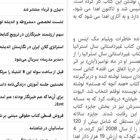
 نوشتن اين كتاب كار كرده است.
لز فرانکلین تاسیس شد و تاکنون اهدا می شود،
«بیژن و ثریا» منتشر شد
ارد و به آثاری اهدا می شود که به
نشست تخصصی «مشروطه و اندیشه توسع
سهم ارزشمند خبرنگاران در ترویج کتابخ
نده خاطرات ویلیام مک اینس و
 کتاب غیرداستانی سال استرالیا
استراتژی کلان ایران در نگارستان اندیش
ب غیرداستانی سال استرالیا را از
«مدیر مدرسه» سریال می‌شود
ر او در ماه نوامبر(آبان) بر اثر
 دریا اتفاق می افتد» کتابی است
قبل از ساخت سوله این 8 اشتباه را مرتکب نشوید
 سینما نوشته شده و دربرگیرنده
ر رقابت های 2012 این جایزه، کتاب «همه آنچه که هستم» نوشته
نخستین جلسه آموزش «زندگی‌نامه‌ داستا
ک نویسنده نوقلم انتخاب شد. الیوت
برای آن‌ها که هم خبرنگار بودند؛ هم امداد
 خیابان» دریافت کرد که به مساله
پیروز
 همسرش نیز در بخش جایزه کتاب
ین رقابت شدند. جایزه سالانه
فروش قسطی کتاب حقوقی مبتنی بر شیوه ن
کتابفروشان مستقل استرالیا از سوی انجمن کتابفروشان مستقل که شامل بیش از 120
کتابفروشی است، اهدا می شود. این جایزه که کار خود را از سال 2008 آغاز کرده، در 4
ساسانیان در شاهنامه
بخش داستان، داستان نخست، کتاب غیرداستانی و کتاب کودک به ارزش 19 هزار دلار اهدا