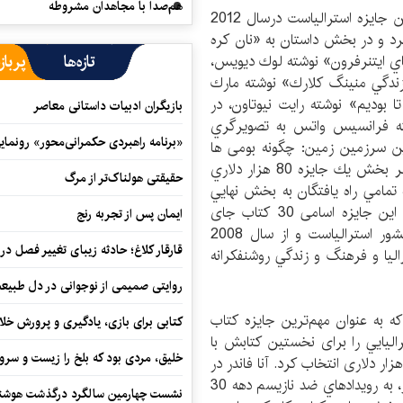
هم‌صدا با مجاهدان مشروطه
این جايزه که گرانترین جایزه استرالياست درسال 2012
لام كرد و در بخش داستان به «نان كره
تازه‌ها
پرباز
 ايتنرفرون» نوشته لوك ديويس،
زندگي منينگ كلارك» نوشته مارك
 بوديم» نوشته رايت نيوتاون، در
بازیگران ادبیات داستانی معاصر
ه فرانسيس واتس به تصويرگري
«برنامه راهبردی حکمرانی‌محور» رونما
ين سرزمين زمين: چگونه بومی ها
استرالیا را ساختند» نوشته بيل گميج اهدا شد. برنده هر بخش يك جايزه 80 هزار دلاري
حقیقتی هولناک‌تر از مرگ
 تمامي راه يافتگان به بخش نهايي
نيز هر يك، پنج هزار دلار اهدا شد. در فهرست نهايي اين جايزه اسامی 30 كتاب جای
ایمان پس از تجربه رنج
داشت. اين جايزه که پرارزش ترين جايزه ادبي در كشور استرالياست و از سال 2008
قارقار کلاغ؛ حادثه زیبای تغییر فصل در 
اليا و فرهنگ و زندگي روشنفكرانه
روایتی صمیمی از نوجوانی در دل طبیع
ه به عنوان مهم‌ترین جایزه کتاب
کتابی برای بازی، یادگیری و پرورش خل
راليايي را برای نخستين كتابش با
خلیق، مردی بود که بلخ را زیست و سرو
وان «همه آنچه هستم» به عنوان برنده این جايزه 50 هزار دلاری انتخاب کرد. آنا فاندر در
کتاب «همه آنچه هستم» با الهام از زندگي واقعي هيتلر، به رويدادهاي ضد نازيسم دهه 30
نشست چهارمین سالگرد درگذشت هوشنگ