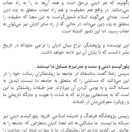
بگوييم كه هر ديني برحق است و همه آن‌ها ما را به راه نجات
مي‌رسانند. در واقع هم حقيقيت و هم راه نجات متعلق به يك دين
است. عده‌اي مي‌گويند اسلام شمول‌گراست به اين معنا كه حقيقت را
متعلق به يك دين مي‌داند، در حالي كه از راه ساير اديان نيز مي‌توان به
نجات رسيد، اما اين تصور اشتباه است.
اين نويسنده و پژوهشگر، نزاع ميان اديان را نزاعي جاودانه در تاريخ
بشر دانست كه تا پايان آن نيز ادامه خواهد داشت.
پلوراليسم ديني و سنت و مدرنيزم مسايل ما نيستند
سپس رشاد گفت: متاسفانه در جامعه ما روشنفكران رسالت خود را در
اين مي‌دانند كه مسايلي را كه متعلق به جامعه ما نيست، تبديل به
مساله كنند و به بومي كردن آن بپردازند. هنر طبقات روشنفكر ما اين
است كه به بحث‌هايي بپردازند كه به شدت با هويت و جايگاه تاريخي ما
و رويكرد معرفتي‌مان در تضادند.
رييس پژوهشگاه فرهنگ و انديشه اسلامي افزود: پلوراليسم ديني نيز
مساله ما نيست. ما مشكلي به نام تعدد اديان متعارض كه جامعه را به
چالش مي‌كشند نداريم اما روشنفكران ما با مهارت تمام اين مباحث را