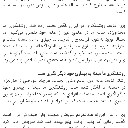
در جامعه ما طرح كردند. مساله علم و دين و زبان دين نيز مساله ما
نيست.
وي افزود: روشنفكري در ايران ناقص‌الخلقه زاده شد. روشنفكري ما
مجازي‌زده است. ما در عالمي غير از عالم خود تنفس مي‌كنيم. ما
مساله ورود به دوره فرامدرن را نداريم. ما چيزي به نام مساله سنت و
مدرنيته نداريم. يك نوع مجازانديشي ناخودآگاهانه بر ما حاكم شده
است. سيدحسين نصر خود را گذاشته است جاي يك سنت‌گراي غربي
و از مدرنيزم غرب فرار مي‌كند و به سنت‌هاي مصر اسلامي پناه مي‌برد.
روشنفكري ما مبتلا به بيماري خود ديگرانگاري است
رشاد افزود: عالم من، عالم مدرن نيست، هرچند عوارضي از مدرنيزم
در جامعه ما آشكار شده است. روشنفكري ما مبتلا به بيماري خود
ديگرانگاري است. متاسفانه افرادي هم كه بسيار ادعا دارند، مبتلا به اين
بيماري هستند. عجيب است كه اين افراد از نقد هم خوششان نمي‌آيد.
وي با بيان اين‌كه عبدالکریم سروش نماینده جان هیک در ایران است
گفت: زمانی که پدید آورنده پلورالیسم نقد شد سروش ادعا كرد