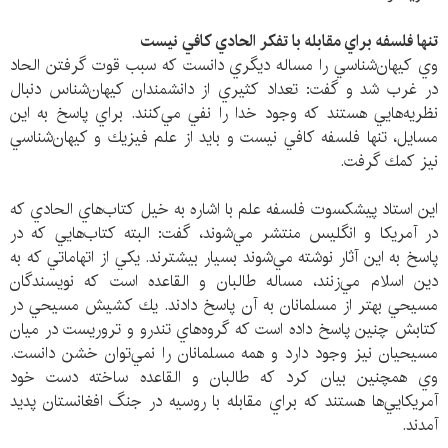
تنها فلسفه براي مقابله با تفكر الحادي كافي نيست
وي كيهان‌شناسي را مساله ديگري دانست كه سبب قوت گرفتن الحاد
در غرب شد و گفت: تعداد كثيري از دانشمندان كيهان‌شناس دنبال
نظريه‌هايي هستند كه وجود خدا را نفي مي‌كنند. براي پاسخ به اين
مسايل، تنها فلسفه كافي نيست و بايد از علم فيزيك و كيهان‌شناسي
نيز كمك گرفت.
اين استاد پيشكسوت فلسفه علم با اشاره به خيل كتاب‌هاي الحادي كه
در آمريكا و انگليس منتشر مي‌شوند، گفت: البته كتاب‌هايي كه در
پاسخ به اين آثار نوشته مي‌شوند بسيار بيشترند. يكي از اتهاماتي كه به
دين اسلام مي‌زنند، مساله طالبان و القاعده است كه نويسندگان
مسيحي بهتر از مسلمانان به آن پاسخ دادند. يك كشيش مسيحي در
كتابش چنين پاسخ داده است كه گروه‌هاي تندرو و تروريست در ميان
مسيحيان نيز وجود دارد و همه مسلمانان را نمي‌توان خشن دانست.
وي همچنين بيان كرد كه طالبان و القاعده ساخته دست خود
آمريكايي‌ها هستند كه براي مقابله با روسيه در جنگ افغانستان پديد
آمدند.