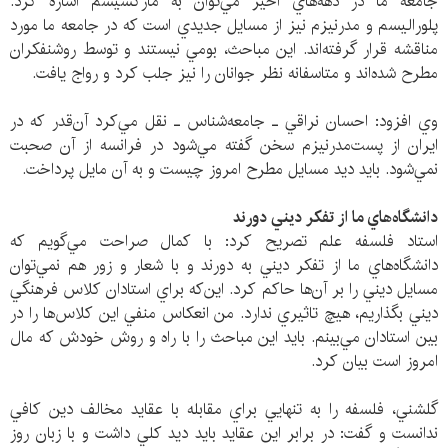
جامعه ما در دهه‌هاي اخير مي‌توان به ماركسيسم اشاره كرد.
پلوراليسم و مدرنيزم نيز از مسايل جديدي است كه در جامعه ما مورد
مناقشه قرار گرفته‌اند. اين مباحث، بومي نيستند و توسط روشنفكران
مطرح شده‌اند و متاسفانه نظر جوانان را نيز جلب كرد و رواج يافت.
وي افزود: احسان نراقي ـ جامعه‌شناس ـ نقل مي‌كرد آن‌قدر كه در
ايران از پست‌مدرنيزم سخن گفته مي‌شود در فرانسه از آن صحبت
نمي‌شود. بايد ديد مسايل مطرح امروز چيست و به آن مايل پرداخت.
دانشگاه‌هاي ما از تفكر ديني دورند
استاد فلسفه علم تصريح كرد: با كمال صراحت مي‌گويم كه
دانشگاه‌هاي ما از تفكر ديني به دورند و با شعار و زور هم نمي‌توان
مسايل ديني را بر آن‌ها حاكم كرد. اين‌كه براي استادان كلاس فرهنگي
ديني بگذاريم، هيچ تاثيري ندارد. من انعكاس منفي اين كلاس‌ها را در
بين استادان مي‌بينم. بايد اين مباحث را با راه و روش خودش كه مال
امروز است بيان كرد.
گلشني، فلسفه را به تنهايي براي مقابله با عقايد مخالف دين كافي
ندانست و گفت: در برابر اين عقايد بايد ديد كلي داشت و با زبان روز