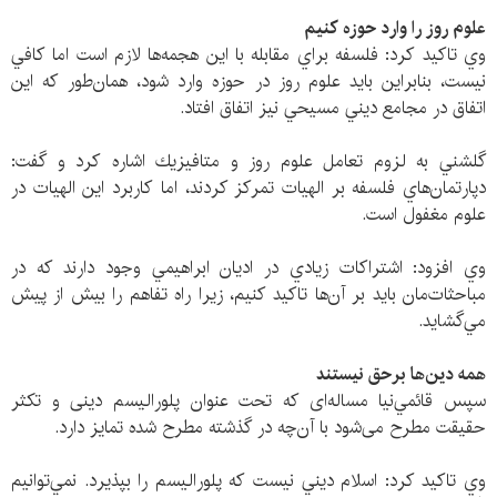
علوم روز را وارد حوزه كنيم
وي تاكيد كرد: فلسفه براي مقابله با اين هجمه‌ها لازم است اما كافي
نيست، بنابراين بايد علوم روز در حوزه وارد شود، همان‌طور كه اين
اتفاق در مجامع ديني مسيحي نيز اتفاق افتاد.
گلشني به لزوم تعامل علوم روز و متافيزيك اشاره كرد و گفت:
دپارتمان‌هاي فلسفه بر الهيات تمرکز کردند، اما كاربرد اين الهيات در
علوم مغفول است.
وي افزود: اشتراكات زيادي در اديان ابراهيمي وجود دارند كه در
مباحثات‌مان بايد بر آن‌ها تاكيد كنيم، زيرا راه تفاهم را بيش از پيش
مي‌گشايد.
همه دين‌ها برحق نيستند
سپس قائمي‌نيا مساله‌ای که تحت عنوان پلورالیسم دینی و تکثر
حقیقت مطرح می‌شود با آن‌چه در گذشته مطرح شده تمایز دارد.
وي تاكيد كرد: اسلام ديني نيست كه پلوراليسم را بپذيرد. نمي‌توانيم