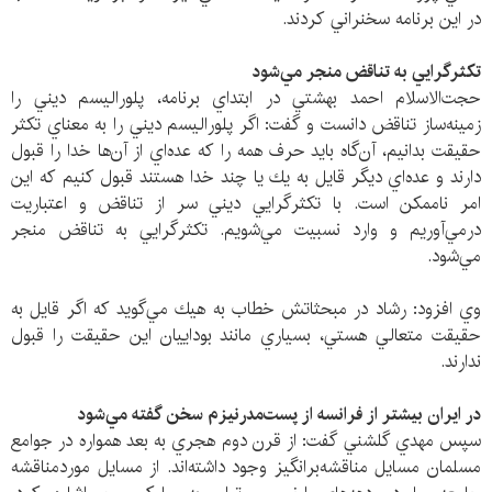
در اين برنامه سخنراني كردند.
تكثرگرايي به تناقض منجر مي‌شود
حجت‌الاسلام احمد بهشتي در ابتداي برنامه، پلوراليسم ديني را
زمينه‌ساز تناقض دانست و گفت: اگر پلوراليسم ديني را به معناي تكثر
حقيقت بدانيم، آن‌گاه بايد حرف همه را كه عده‌اي از آن‌ها خدا را قبول
دارند و عده‌اي ديگر قايل به يك يا چند خدا هستند قبول كنيم كه اين
امر ناممكن است. با تكثرگرايي ديني سر از تناقض و اعتباريت
درمي‌آوريم و وارد نسبيت مي‌شويم. تكثرگرايي به تناقض منجر
مي‌شود.
وي افزود: رشاد در مبحثاتش خطاب به هيك مي‌گويد كه اگر قايل به
حقيقت متعالي هستي، بسياري مانند بوداييان اين حقيقت را قبول
ندارند.
در ايران بيشتر از فرانسه از پست‌مدرنيزم سخن گفته مي‌شود
سپس مهدي گلشني گفت: از قرن دوم هجري به بعد همواره در جوامع
مسلمان مسايل مناقشه‌برانگيز وجود داشته‌اند. از مسايل موردمناقشه