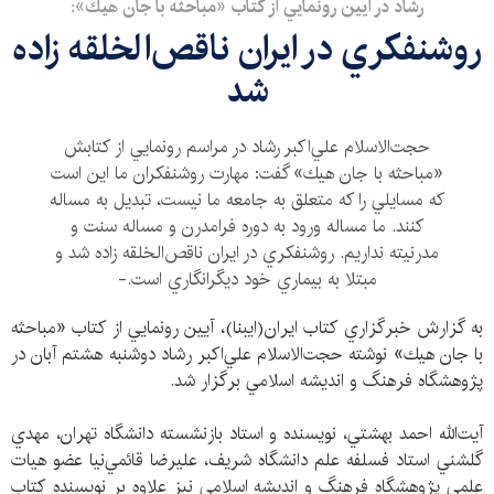
رشاد در آیین رونمايي از كتاب «مباحثه با جان هيك»:
روشنفكري در ايران ناقص‌الخلقه زاده
شد
حجت‌الاسلام علي‌اكبر رشاد در مراسم رونمايي از كتابش
«مباحثه با جان هيك» گفت: مهارت روشنفكران ما اين است
كه مسايلي را كه متعلق به جامعه ما نيست، تبديل به مساله
كنند. ما مساله ورود به دوره فرامدرن و مساله سنت و
مدرنيته نداريم. روشنفكري در ايران ناقص‌الخلقه زاده شد و
مبتلا به بيماري خود ديگرانگاري است.-
به گزارش خبرگزاري كتاب ايران(ايبنا)، آيين رونمايي از كتاب «مباحثه
با جان هيك» نوشته حجت‌الاسلام علي‌اكبر رشاد دوشنبه هشتم آبان در
پژوهشگاه فرهنگ و انديشه اسلامي برگزار شد.
آيت‌الله احمد بهشتي، نويسنده و استاد بازنشسته دانشگاه تهران، مهدي
گلشني استاد فسلفه علم دانشگاه شريف، عليرضا قائمي‌نيا عضو هيات
علمي پژوهشگاه فرهنگ و انديشه اسلامي نيز علاوه بر نويسنده كتاب