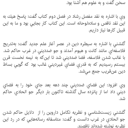
سخن گفت و به علوم هم آشنا بود.
وي با اشاره به نقد مفصل رشاد در فصل دوم كتاب گفت: پاسخ هيك به
اين نقد ناقص و ساده‌لوحانه است. اين كتاب كار بجايي بود و ما به اين
قبيل كارها نياز داريم.
گلشني با اشاره به سيطره دين در عصر آغاز علم جديد گفت: به‌تدريج
فلاسفه‌اي مانند كانت و هيوم آمدند و جو ضدديني در غرب حاكم شد.
با غالب شدن فلاسفه، فضا ضدديني شد تا اين‌كه به نيمه نخست قرن
بيستم رسيديم كه به قدري فضاي غيرديني غالب بود كه گويي بساط
دين عن‌قريب جمع مي‌شد.
وي افزود: اين فضاي ضدديني چند دهه بعد جاي خود را به فضاي
ديني داد اما از پانزده سال گذشته تاكنون بار ديگر جو الحادي حاكم
شد.
گلشني زيست‌شناسي و نظريه تكامل داروين را از دلايل حاكم شدن
جو الحادي در غرب دانست و گفت: متاسفانه رساله‌هايي كه در رد اين
نظريه نوشته شده‌اند ناقصند.