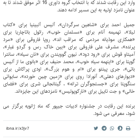
وارد این رقابت شدند که با انتخاب گروه داوری 16 اثر موفق شدند تا به
عنوان نامزد اولیه به این مسیر ادامه دهند.
جمیل احمد برای «شاهین سرگردان»، آلیس آلبینیا برای «کتاب
لیلا»، تهمیمه آنام برای «مسلمان خوب»، رائول باتاچاریا برای
«همکاری موذیانه مردمی که مراقب اند»، روپا فاروقی برای «مرد
پرنده»، مشرف علی فاروقی برای «بین خاک رس و گردو غبار»،
آمیتاو قوش برای «رود دود»، نیون گوویندن برای «نان سیاه»، سانترا
گوپتا برای «اینهمه سیاه خوب»، محمد حنیف برای «بانوی ما از آلیس
باتی»، جری پینتو برای «ام و هوم بزرگ»، اودی پراکاش برای
«دیوارهای دهلی»، آنورادا روی برای «زمین چین خورده»، سایواتی
سنگوپتا برای «جستجوگران ترانه» ، گیتانجالی شری برای «فضای
خالی» و جت تاییل برای «نارکوپولیس» نامزدهای این جایزه‌اند.
برنده این رقابت در جشنواره ادبیات جیپور که ماه ژانویه برگزار می
شود، معرفی می شود.