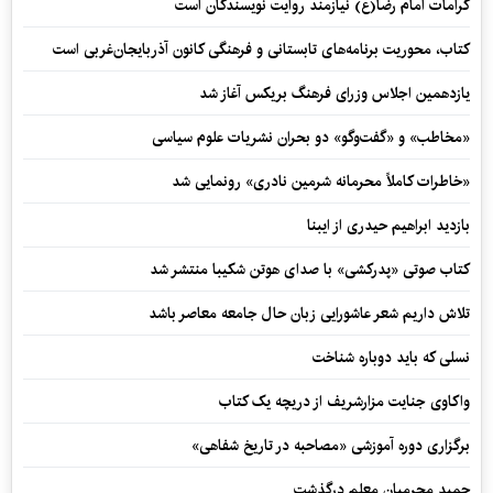
کرامات امام رضا(ع) نیازمند روایت نویسندگان است
کتاب، محوریت برنامه‌های تابستانی و فرهنگی کانون آذربایجان‌غربی است
یازدهمین اجلاس وزرای فرهنگ بریکس آغاز شد
«مخاطب» و «گفت‌وگو» دو بحران نشریات علوم سیاسی
«خاطرات کاملاً محرمانه شرمین نادری» رونمایی شد
بازدید ابراهیم حیدری از ایبنا
کتاب صوتی «پدرکشی» با صدای هوتن شکیبا منتشر شد
تلاش داریم شعر عاشورایی زبان حال جامعه معاصر باشد
نسلی که باید دوباره شناخت
واکاوی جنایت مزارشریف از دریچه یک کتاب
برگزاری دوره آموزشی «مصاحبه در تاریخ شفاهی»
حمید محرمیان معلم درگذشت