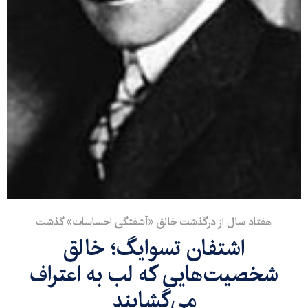
هفتاد سال از درگذشت خالق «آشفتگی احساسات» گذشت
اشتفان تسوایگ؛ خالق
شخصیت‌هایی که لب به اعتراف
می‌گشایند