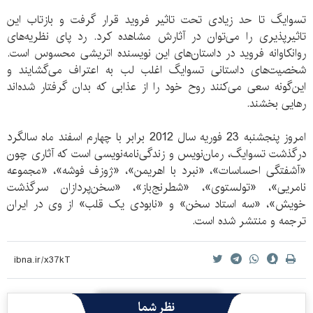
تسوایگ تا حد زیادی تحت تاثیر فروید قرار گرفت و بازتاب این
تاثیرپذیری را می‌توان در آثارش مشاهده کرد. رد پای نظریه‌های
روانکاوانه فروید در داستان‌های این نویسنده اتریشی محسوس است.
شخصیت‌های داستانی تسوایگ اغلب لب به اعتراف می‌گشایند و
این‌گونه سعی می‌کنند روح خود را از عذابی که بدان گرفتار شده‌اند
رهایی بخشند.
امروز پنجشنبه 23 فوریه سال 2012 برابر با چهارم اسفند ماه سالگرد
درگذشت تسوایگ، رمان‌نویس و زندگی‌نامه‌نویسی است که آثاری چون
«آشفتگی احساسات»، «نبرد با اهريمن»، «ژوزف فوشه»، «مجموعه
نامریی»، «تولستوی»، «شطرنج‌باز»، «سخن‌پردازان سرگذشت
خويش»، «سه استاد سخن» و «نابودی یک قلب» از وی در ایران
ترجمه و منتشر شده است.
نظر شما