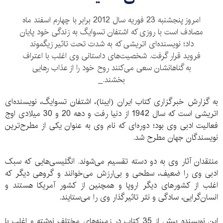
امروز پنجشنبه 23 فوریه سال 2012 برابر با چهارم اسفند ماه
مصادف است با روزی که اشتفان تسوایگ به زندگی خود پایان
داد؛ نویسنده‌ای اتریشی که به شدت تحت تاثیر زیگموند
فروید قرار گرفت. شخصیت‌های داستانی وی اغلب با اعتراف
به گناهانشان سعی می‌کنند روح خود را از عذاب رهایی
بخشند._
به گزارش خبرگزاری کتاب ایران (ایبنا)، اشتفان تسوایگ، نویسنده‌ای
اتریشی است که سال 1942 از دنیا رفت و دهه 20 و 30 میلادی اوج
فعالیت ادبی وی بود؛ دوره‌ای که نام وی به عنوان یکی از مطرح‌ترین
نویسندگان جهان مطرح شد.
منتقدان آثار وی به دو دسته تقسیم می‌شوند. انگلیسی‌هایی که سبک
ادبی وی را ضعیف، سطحی و بی‌ارزش می‌خوانند و گروهی دیگر که
اغلب از کشورهای دیگر اروپا و همچنین از کشور آمریکا هستند و
انسان‌گرایی، سادگی و نثر تاثیرگذار وی را می‌ستایند.
این نویسنده بیش از 35 کتاب در زمینه‌های مختلف نوشته و اغلب با