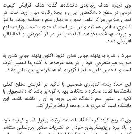
وي درباره اهداف رتبه‌بندي دانشگاه‌ها گفت: هدف افزايش كيفيت
درسي در سطح دانشگاه‌هاي ايران و ايجاد رقابت ميان آن‌ها است. در
تمدن اسلامي مراكز علمي همواره به دنبال علم و مطالعه بودند، ما نيز
كشوري اسلامي هستيم و اين باور است كه موجب شده تا وزارت علوم
و وزارت بهداشت بخواهند كيفيت را در مراكز آموزشي و تحقيقاتي
افزايش دهند.
مهراد با اشاره به پديده جهاني شدن افزود: اكنون پديده جهاني شدن به
صورت غيرمتعارفي خود را در همه عرصه‌ها به كشورها تحميل كرده
است و به همين دليل ما نيز ناگزيريم كه عملكردمان بين‌المللي باشد.
اين استاد رشته كتابداري همچنين با تأكيد بر افزايش سطح كيفي
دانشگاه‌ها گفت: عملكرد دانشگاه‌ها بايد به گونه‌اي باشد كه دانشجويان با
تكيه بر اعتبار اسم دانشگاه تمايل ورود به آن را داشته باشند. اين
دانشگاه است كه مي‌تواند با جامعه ارتباط برقرار كند.
وي تصريح كرد: اگر دانشگاه با صنعت ارتباط برقرار كند و كيفيت خود
را بالا ببرد و پژوهش‌هاي خود را در نشريات معتبر بين‌المللي منتشر