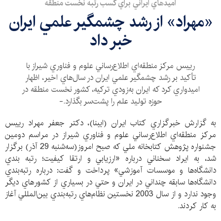
اميدهاي ايراني براي كسب رتبه نخست منطقه
«مهراد» از رشد چشمگير علمي ايران
خبر داد
رييس مركز منطقه‌اي اطلاع‌رساني علوم و فناوري شيراز با
تأكيد بر رشد چشمگير علمي ايران در سال‌هاي اخير، اظهار
اميدواري كرد كه ايران به‌زودي تركيه، كشور نخست منطقه در
حوزه توليد علم را پشت‌سر بگذارد.-
به گزارش خبرگزاري كتاب ايران (ايبنا)، دكتر جعفر مهراد رييس
مركز منطقه‌اي اطلاع‌رساني علوم و فناوري شيراز در مراسم دومين
جشنواره پژوهش كتابخانه ملي كه صبح امروز(سه‌شنبه 29 آذر) برگزار
شد، به ايراد سخناني درباره «ارزيابي و ارتقا كيفيت؛ رتبه بندي
دانشگاه‌ها و موسسات آموزشي» پرداخت و گفت: درباره رتبه‌بندي
دانشگاه‌ها سابقه چنداني در ايران و حتي در بسياري از كشورهاي ديگر
وجود ندارد و از سال 2003 نخستين نظام‌هاي رتبه‌بندي بين‌المللي آغاز
به كار كردند.