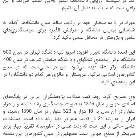
كند در سيستم ارزيابي دانشگاه‌ها اعتبار بالايي كسب مي‌كند و اين
راهي است كه ما بايد به دنبال آن باشيم.
مهراد در ادامه سخنان خود بر رقابت سالم ميان دانشگاه‌ها، كمك به
شناسايي بهترين دانشگاه و افزايش انگيزه براي سياستگذاري‌هاي
علمي و پژوهش در محافل علمي تاكيد كرد.
اين استاد دانشگاه شيراز افزود: امروز تنها دانشگاه تهران در ميان 500
دانشگاه برتر رتبه‌بندي شانگهاي و دانشگاه صنعتي شريف در ميان 400
دانشگاه برتر QS ديده مي‌شود. اين در حالي‌است كه در ميان
كشورهاي اسلامي تركيه، عربستان و مالزي هر كدام دو دانشگاه را در
اين رتبه‌بندي دارند.
وي تصريح كرد: روند ثبت مقالات پژوهشگران ایرانی در پایگاه‌های
اسنادی جهان از سال 1376 به صورت چشمگیری رشد داشته و از هزار
عنوان در آن سال به 18 هزار و 323 عنوان در سال 1390 رسیده و
ایران را به رتبه 21 در تولید علم در دنیا ارتقا داده است. مستندات
علمی حاکی از این است که رشد علمی در خاورمیانه تقریباً چهار برابر
سریعتر از سطح جهانی است. همچنین در میان کشورهای این منطقه