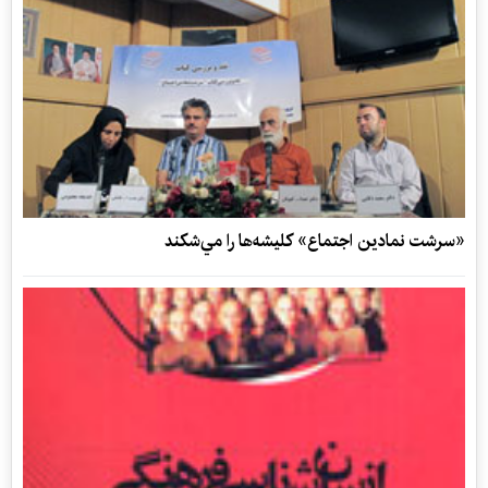
«سرشت نمادین اجتماع» كليشه‌ها را مي‌شكند