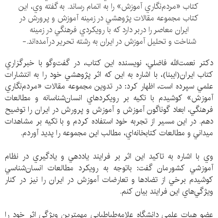
كتاب «مردم‌نگاري آموزش» را به اتمام رساند. به گفته وي، اين
كتاب مجموعه مقالات پژوهشي در زمينه آموزش و پرورش در
ايران معاصر را دربر دارد كه با رويكردي فرهنگي در زمينه
شناخت و تحليل آموزش در ايران به رشته تحرير درآمده‌اند.-
دكتر نعمت‌الله فاضلي، نويسنده اين كتاب، در گفت‌وگو با خبرگزاري
كتاب ايران(ايبنا)، با اشاره به اين كه اثر پژوهشي خود را به انتشارات
علمي سپرده است، ‌اظهار كرد: در تدوين مجموعه مقالات «مردم‌نگاري
آموزش» كوشيدم با تكيه بر رويكردهاي انسان‌شناسانه و مطالعات
فرهنگي، ابعاد گوناگون آموزش و آموزش و پرورش در ايران را توضيح
دهم. در اين مسير از تجربه خود استفاده كردم و با تكيه بر مشاهدات
ميداني و مطالعات كتابخانه‌اي، مطالب اين مجموعه را پديد آوردم.
وي با اشاره به تاكيد اين اثر بر فرايند ياددهي و يادگيري در نظام
آموزشي كشورمان گفت: باتوجه به رويكرد مطالعات انسان‌شناسي
كوشيدم برخي از تضادها و تعارضات آموزش در ايران را نيز در كنار
ويژگي‌هاي اين فرايند بيان كنم.
عضو هیات علمی دانشگاه علامه‌طباطبایی مهمترين ويژگي اثر خود را