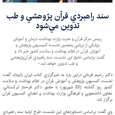
سند راهبردي قرآن پژوهشي و طب
تدوين مي‌شود
رييس مركز قرآن و عترت وزارت بهداشت، درمان و آموزش
پزشكي از برپايي پنجمين نشست كميسيون پژوهش و
آموزش قرآن در نظام بهداشت و سلامت كشور خبر داد و
گفت: براساس نتايج اين نشست، سند راهبردي قرآن‌پژوهشي
و طب تدوين خواهد شد.-
دكتر رحيم قرباني دراين باره به خبرگزاري كتاب ايران (ايبنا)، گفت:
نشست كمسيون پژوهش و آموزش قرآن در نظام بهداشت و سلامت
كشور روز گذشته (22 شهريور) با حضور دكتر فرحناز تركستاني،
معاون دانشجويي و فرهنگي وزارت بهداشت و اعضاي كمسيون قرآن
برگزار شد.
وي گفت: براساس دستاوردهاي اين نشست، طرح اوليه سند راهبردي