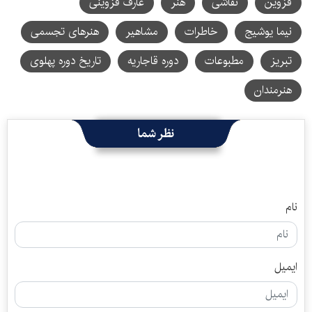
قزوین
نقاشی
هنر
عارف قزوینی
نیما یوشیج
خاطرات
مشاهیر
هنرهای تجسمی
تبریز
مطبوعات
دوره قاجاریه
تاریخ دوره پهلوی
هنرمندان
نظر شما
نام
ایمیل