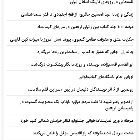
نامه‌هایی در روزهای تاریک اشغال ایران
زندگی و زمانه عبدالحسین حائری؛ از فقهِ اجتهادی تا فقهِ نسخه‌شناسی
عرضه ۱۰۰۰ جلد کتاب بین زائران اربعین در مرزهای کرمانشاه
حکایت عشق و معرفت نظامی گنجوی، پیوند نسل امروز با میراث کهن فارسی
چالدران؛ جایی که عشق به کتاب از سخت‌ترین راه‌ها می‌گذرد
ابوالقاسم قاسم‌زاده، نویسنده و روزنامه‌نگار پیشکسوت درگذشت
نوزایی جام باشگاه‌های کتاب‌خوانی
رونمایی از ۶ اثر نویسندگان دلیجان در آیین «سر این قلم سلامت»
از تصویر رهبر شهید تا قلب مردم عراق؛ بازتاب یک محبوبیت گسترده در
راهپیمایی اربعین
مرحله داوری نمایشنامه‌خوانی جشنواره تئاتر خراسان شمالی کلید خورد
هشت سریال نادیده‌گرفته که راز اقتباس موفق را فاش می‌کنند