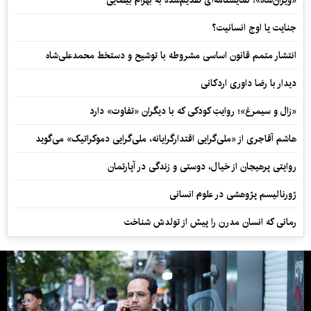
«ویران‌شاه»؛ نمایشنامه‌ای تقدیم‌شده به بهرام بیضایی
جنایت یا اوج انسانیت؟
انتشار متمم قانون اساسی مشروطه با توشیح و دستخط محمدعلی‌شاه
دیدار با رضا داوری اردکانی
«زال و سیمرغ»؛ روایتِ کودکی که با دیگران «تفاوت» دارد
هاشم آقاجری از «ملی‌گرایی اقتدارگرایانه، ملی‌گرایی دموکراتیک» می‌گوید
روایتی پرهیجان از خیال، دوستی و زندگی در آپارتمان
ژورنالیسم پژوهشی در علوم انسانی
رمانی که انسان مدرن را پیش از تولدش شناخت