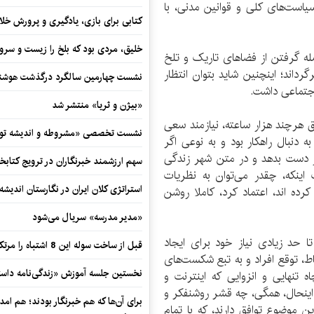
سیاست‌های کلی و قوانین مدنی، با
کتابی برای بازی، یادگیری و پرورش خل
خلیق، مردی بود که بلخ را زیست و سرو
له گرفتن از فضاهای تاریک و تلخ
گرداند؛ اینچنین شاید بتوان انتظار
نشست چهارمین سالگرد درگذشت هوشنگ
جتماعی داشت.
«بیژن و ثریا» منتشر شد
ق هرچند هزار ساعته، نیازمند سعی
نشست تخصصی «مشروطه و اندیشه توسع
ه دنبال راهکار بود و به نوعی اگر
از دست بدهد و در متن شهر زندگی
سهم ارزشمند خبرنگاران در ترویج کتابخ
ینکه، چقدر می‌توان به نظریات
استراتژی کلان ایران در نگارستان اندیش
ه اند، اعتماد کرد، کاملا روشن
«مدیر مدرسه» سریال می‌شود
ا حد زیادی نیاز خود برای ایجاد
قبل از ساخت سوله این 8 اشتباه را مرتکب نشوید
ط، توقع افراد و به تبع شکست‌های
نخستین جلسه آموزش «زندگی‌نامه‌ داستا
 تنهایی و انزوایی که اینترنت و
با اینحال، همگی، چه قشر روشنفکر و
برای آن‌ها که هم خبرنگار بودند؛ هم امداد
ن موضوع توافق دارند، که با تمام