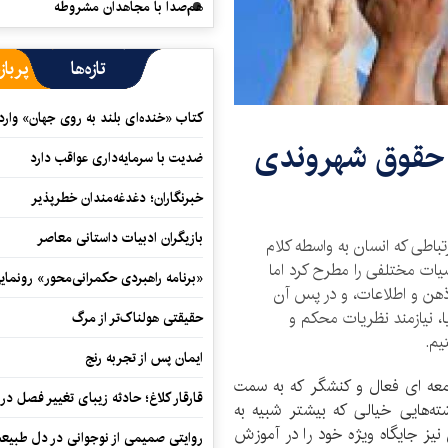
هم‌صدا با مجاهدان مشروطه
تازه‌ها
پرباز
کتاب «خنده‌ای بلند به روی جهان» وارد 
ه حقوق شهروندی
ضدیت با سرمایه‌داری عواقب دارد
خبرنگاران؛ دغدغه‌مندان خطرپذیر
بازیگران ادبیات داستانی معاصر
باطی که انسان به واسطه کلام
ضیات مختلفی را مطرح کرد اما
«برنامه راهبردی حکمرانی‌محور» رونما
 ذهن و اطلاعات، و در پس آن
 نیازمند نظریات محکم و
حقیقتی هولناک‌تر از مرگ
یم.
ایمان پس از تجربه رنج
عه ای فعال و کنشگر که به سمت
قارقار کلاغ؛ حادثه زیبای تغییر فصل در 
ه‌هایی خیالی که بیشتر شبیه به
نیز جایگاه ویژه خود را در آموزش
روایتی صمیمی از نوجوانی در دل طبیع