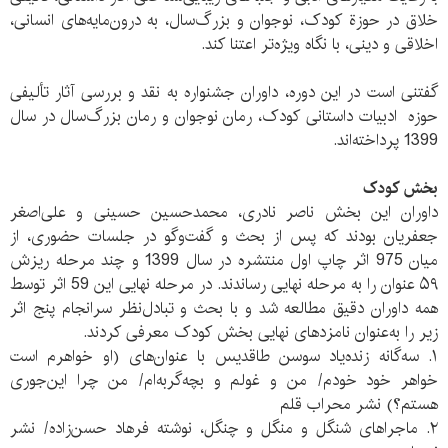
خلاق در حوزة کودک، نوجوان و بزرگ‌سال، به درون‌مایه‌های انسانی،
اخلاقی و دینی، با نگاه ویژه‌تر اعتنا کند.
گفتنی است در این دوره، داوران جشنواره به نقد و بررسی آثار تألیفی
حوزه ادبیات داستانی کودک، رمان نوجوان و رمان بزرگ‌سال در سال
1399 پرداخته‌اند.
بخش کودک
داوران این بخش ناصر نادری، محمدحسین حسینی و علی‌اصغر
جعفریان بودند که پس از بحث و گفت‌وگو در جلسات حضوری، از
میان 975 اثر چاپ اول منتشره در سال 1399 و چند مرحله ریزش
۵۹ عنوان را به مرحله نهایی رساندند. در مرحله نهایی این 59 اثر توسط
همه داوران دقیق مطالعه شد و با بحث و تبادل‌نظر سرانجام پنج اثر
زیر را به‌عنوان نامزدهای نهایی بخش کودک معرفی کردند.
۱. سه‌گانه زنده‌یاد سوسن طاقدیس با عنوان‌های (او خواهرم است
خواهر خود خودم/ من و غولم و بچه‌گربه‌ام/ من چرا این‌جوری
هستم؟) نشر محراب قلم
۲. ماجراهای شنگل و منگل و چنگل، نوشته فرهاد حسن‌زاده/ نشر