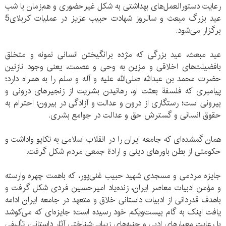
رعایت دستورالعمل‌های بهداشتی به شکل غیرحضوری و هم‌زمان با شب
عید بزرگ مبعث و سالروز شهادت حبیب عزیز در عملیات کربلای5
برگزار می‌شود.
عید مبعث، عید بزرگی که مژده برانگیختن انسانی نمونه و متخلق
بافضیلت‌های اخلاقی و مزین به وحی و عصمت، یعنی وجود نازنین
حضرت محمد بن عبدالله صلی‌الله علیه و آله و سلم را به همراه دارد؛
پیامبری که فلسفة بعثت او، رهانیدن بشریت از زنجیرهای درونی و
بیرونی است؛ رستگاری از درون و عدالت و آزادگی در بیرون؛ احترام به
حقوق انسانی و گسترش حق و عدالت در جوامع بشری.
همان گمشده‌ای که جامعه ایران را در انقلاب اسلامی به تکاپو واداشت و
حکومتی از بطن باورهای دینی و ارادة جمعی مردم شکل گرفت.
جایزه مردمی و مسجدی شهید حبیب غنی‌پور، كه باهمت چهره وارسته
و مؤمن ادبیات معاصر ایران، زنده‌یاد امیرحسین فردی شکل گرفت و
باهدف قدردانی از ادبیات داستانی خلاق و متعهد در جامعه ایران ادامه
یافت اینک به گام بیست‌ویکم خود رسیده است؛ جایزه‌ای‌ که می‌کوشد
با رعایت معیارهای ادبی و جنبه‌های زیبایی‌شناختی آثار داستانی، تألیفی