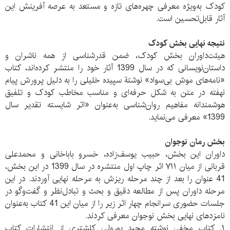
کودک به‌ویژه معرفی چهره‌های تازه و مستعد به عرصه آفرینش این
آثار قابل‌تحسین است.
نتیجه نهایی بخش کودک
هیئت‌داوران بخش کودک، ضمن قدرشناسی از همه ناشران و
داستان‌نویسانی که در سال 1399 آثار خود را منتشر کرده‌اند، کتاب
«نامه‌های موش بی‌سواد» نوشتة سپیده خلیلی را به دلیل پرورش پیام
نهفته در متن به شکل حرفه‌ای و مناسب مخاطب کودک و تلفیق
هوشمندانه مفاهیم روان‌شناسی به‌عنوان «اثر شایسته تقدیر سال
1399» معرفی می‌نماید.
بخش رمان نوجوان
داوران این بخش، حبیب یوسف‌زاده، خسرو باباخانی و محمدعلی
قربانی از میان ۷۱۱ اثر چاپ اول منتشره در سال 1399 در این بخش،
41 عنوان را بعد از چند مرحله ریزش به مرحله نهایی آوردند. در این
مرحله داوران پس از مطالعه دقیق و بحث و تبادل‌نظر و گفت‌وگو در
جلسات حضوری سرانجام چهار اثر زیر را از میان این 41 کتاب به‌عنوان
نامزدهای نهایی بخش نوجوان معرفی کردند.
۱. کتاب مخفی نوشته مجید پورولی کلشتری از انتشارات کتاب