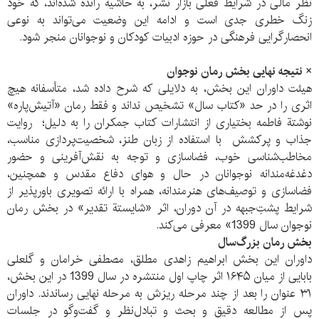
نظر مالی در شرایط فعلی بازار نشر، به حاشیه رانده شده‌اند، که خود
زنگ خطری جدی است و ادامه این وضعیت می‌تواند به نوعی
انحصار‌گرایی فرهنگی در حوزه ادبیات کودکان و نوجوانان منجر شود.
× نتیجه نهایی بخش رمان نوجوان
هیئت داوران این بخش، به دلایلی که شرح داده شد، متأسفانه هیچ
اثری را در حد «کتاب سال» تشخیص نداند و فقط رمان «آتیش‌پاره»
نوشتة فاطمه بختیاری از انتشارات کتاب جمکران را به دلیل؛ روایت
جذاب و پرکشش با استفاده از زبان طنز، شخصیت‌پردازی مناسب،
مخاطب‌شناسی خوب، فضا‌سازی و توجه به نقش‌آفرینی و حضور
دغدغه‌مندانه نوجوانان در حال و هوای دفاع مقدس و همچنین،
فضا‌سازی و توصیف‌های هنرمندانه، همراه با ارائه تصویری باور‌پذیر از
شرایط پشتِ‌جبهه در آن دوران، اثر «شایستة تقدیر» در بخش رمان
نوجوان سال 1399» معرفی می‌کند.
بخش رمان بزرگ‌سال
داوران این بخش ابراهیم زاهدی مطلق، مصطفی خرامان و گلعلی
بابایی از میان ۱۶۴۵ اثر چاپ اول منتشره در سال 1399 در این بخش،
۳۱ عنوان را بعد از چند مرحله ریزش به مرحله نهایی رساندند. داوران
پس از مطالعه دقیق و بحث و تبادل‌نظر و گفت‌وگو در جلسات