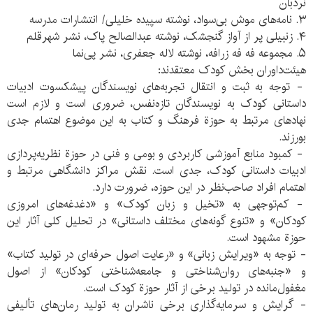
نردبان
۳. نامه‌های موش بی‌سواد، نوشته سپیده خلیلی/ انتشارات مدرسه
۴. زنبیلی پر از آواز گنجشک، نوشته عبدالصالح پاک، نشر شهرقلم
۵. مجموعه فه فه زرافه، نوشته لاله جعفری، نشر پی‌نما
هیئت‌داوران بخش کودک معتقدند:
- توجه به ثبت و انتقال تجربه‌های نویسندگان پیشکسوت ادبیات
داستانی کودک به نویسندگان تازه‌نفس، ضروری است و لازم است
نهادهای مرتبط به حوزة فرهنگ و کتاب به این موضوع اهتمام جدی
بورزند.
- کمبود منابع آموزشی کاربردی و بومی و فنی در حوزة نظریه‌پردازی
ادبیات داستانی کودک، جدی است. نقش مراکز دانشگاهی مرتبط و
اهتمام افراد صاحب‌نظر در این حوزه، ضرورت دارد.
- کم‌توجهی به «تخیل و زبان کودک» و «دغدغه‌های امروزی
کودکان» و «تنوع گونه‌های مختلف داستانی» در تحلیل کلی آثار این
حوزة‌ مشهود است.
- توجه به «ویرایش زبانی» و «رعایت اصول حرفه‌ای در تولید کتاب»
و «جنبه‌های روان‌شناختی و جامعه‌شناختی کودکان» از اصول
مغفول‌مانده در تولید برخی از آثار حوزة کودک است.
- گرایش و سرمایه‌گذاری برخی ناشران به تولید رمان‌های تألیفی