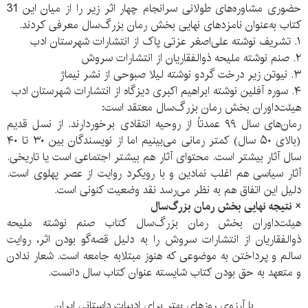
حضوری مشاوره‌های طولانی سرانجام چهار اثر زیر را از میان این 31
کتاب به‌عنوان نامزدهای نهایی بخش رمان بزرگ‌سال معرفی کردند.
۱. تشریف نوشته علی‌اصغر عزتی پاک از انتشارات شهرستان ادب
۲. صنم نوشته ملیحه ذوالفقاریان از انتشارات سروش
۳. نیوتن زیر درخت گردو نوشته لیلا صبوحی از نشر نیماژ
۴. سوره آفلین نوشته ابراهیم اکبری دیزگاه از انتشارات شهرستان ادب
هیئت‌داوران بخش رمان بزرگ‌سال معتقد است:
رمان‌های سال ۹۹ عمدتاً از روحیه انتقادی برخوردارند. از نسل قدیم
(بالای ۵۰ سال) کمتر رمانی می‌بینیم اما از نویسندگان بین ۳۰ تا ۴۰
سال آثار بیشتر است. محتوای آثار هم بیشتر اجتماعی است یا تاریخی.
آثار سیاسی هم اغلب نمادین و با رویکرد روایت از عصر پهلوی است.
دلیل این اتفاق هم به نظر می‌رسد نقد وضعیت کنونی است.
× نتیجه نهایی بخش رمان بزرگ‌سال
هیئت‌داوران بخش رمان بزرگ‌سال کتاب صنم نوشته ملیحه
ذوالفقاریان از انتشارات سروش را به دلیل قصه‌گو بودن اثر، روایت
سالم و پرداختن به موضوعی که هنوز مبتلابه جامعه است. شعار ندادن
و متعهد به حق بودن کتاب شایسته عنوان کتاب سال دانست.
با آرزوی روزهای بهتر برای ادبیات داستانی ایران