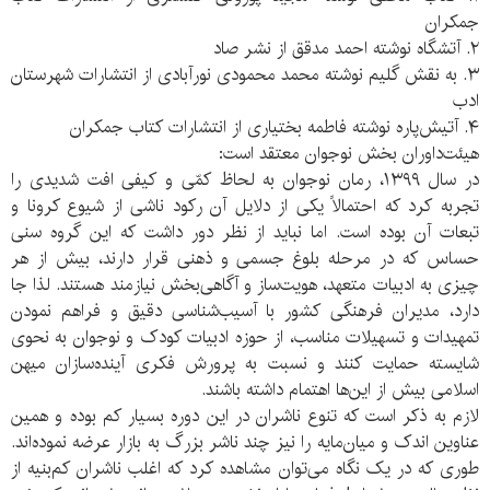
جمکران
۲. آتشگاه نوشته احمد مدقق از نشر صاد
۳. به نقش گلیم نوشته محمد محمودی نورآبادی از انتشارات شهرستان
ادب
۴. آتیش‌پاره نوشته فاطمه بختیاری از انتشارات کتاب جمکران
هیئت‌داوران بخش نوجوان معتقد است:
در سال ۱۳۹۹، رمان نوجوان به لحاظ کمّی و کیفی افت شدیدی را
تجربه کرد که احتمالاً یکی از دلایل آن رکود ناشی از شیوع کرونا و
تبعات آن بوده است. اما نباید از نظر دور داشت که این گروه سنی
حساس که در مرحله بلوغ جسمی و ذهنی قرار دارند، بیش از هر
چیزی به ادبیات متعهد، هویت‌ساز و آگاهی‌بخش نیازمند هستند. لذا جا
دارد، مدیران فرهنگی کشور با آسیب‌شناسی دقیق و فراهم نمودن
تمهیدات و تسهیلات مناسب، از حوزه ادبیات کودک و نوجوان به نحوی
شایسته حمایت کنند و نسبت به پرورش فکری آینده‌سازان میهن
اسلامی بیش از این‌ها اهتمام داشته باشند.
لازم به ذکر است که تنوع ناشران در این دوره بسیار کم بوده و همین
عناوین اندک و میان‌مایه را نیز چند ناشر بزرگ به بازار عرضه نموده‌اند.
طوری که در یک نگاه می‌توان مشاهده کرد که اغلب ناشران کم‌بنیه از