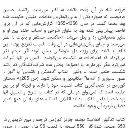
«رژیم شاه در آن وقت باثبات به نظر می‌رسید. ارتشبد حسین
فردوست که همواره یکی از عالی‌رتبه‌ترین مقامات امنیتی حکومت شاه
بود بعدها گفت، در سال 1356-1355 گزارش‌هایی که در آن بروز
فاجعه پیش‌بینی شده بود به عنوان شوخی و اسباب خنده بین او و
سایر همتایانش رد و بدل می‌شد. «حاکمیت مستقر و باثبات به نظر
می‌رسید و چنان پیش‌بینی‌هایی در آن وقت اسباب تفریح بود.» این
ظاهر با ثبات برای رژیم دل خوشکنی بیش نبود: اگر مردم فکر
می‌کردند که اعتراضات به شکست می‌انجامد کسی در انها شرکت
نمی‌کرد مگر قهرمان‌ها یا احمق‌ها. وقتی عده شرکت‌کنندگان کم باشد
شکست حتمی است. تا وقتی انقلاب "ناممکن و ناشدنی" یا "دور از
تصور بسیاری از آدم‌ها" امکانپذیر و ممکن شود. (ص 285)» سخنان
کورزمن در نتیجه‌گیری کتاب اهمیت خود را دارند و این‌که او بر این
عقیده است که نمی‌توان عواملی که در کتاب به شرح و تحلیل آنها
پرداخت را دلیل انقلاب بداند؛ انقلابی که تا ماه‌های پایانی هیچ تصور
دقیقی درباره آن وجود نداشت.
کتاب «ناگهان انقلاب» نوشته چارلز کورزمن ترجمه رامین کریمیان در
350 صفحه، شمارگان 550 نسخه به قیمت 96 هزار تومان از سوی