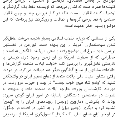
کورزمن در بخش اقتصادی، فرهنگی و مذهبی با بررسی برخی
کلیشه‌ها همراه است که نشان می‌دهد که نویسنده فقط یک گزارشگر یا
توصیف کننده انقلاب نیست بلکه در کنار بررسی چند و چون انقلاب
اسلامی به نقد برخی گروه‌ها و اتفاقات و رویکردها نیز پرداخته که این
موضوع بسیار حائز اهمیت است.
یکی از مسائلی که درباره انقلاب اسلامی بسیار شنیده می‌شد، غافل‌گیر
شدن سیاستمداران آمریکا از این پدیده است. کورزمن در نخستین
بررسی خود سراغ این موضوع رفته و سعی می‌کنند با نگاهی به اسناد و
خاطراتی که از سفارت آمریکا در آن زمان وجود دارد، درستی یا
نادرستی غافل‌گیری را بررسی کند: «دولت ایالات متحده گزارش‌ها و
اطلاعات مشابهی از منابع گوناگون دیگر هم دریافت می‌کرد. در مرداد،
وقتی مشاور امنیت ملی ایالات متحد از دهان سفیر ایران در واشینگتن
شنید که "وضع شاه هیچ خوب نیست" در بهت و حیرت فرو رفت. در
مهرماه، کارشناسان وزارت خارجه ایالات متحده مات و مبهوت به
نظرات دو متخصص دانشگاهی باسابقه در امور ایران گوش سپرده
بودند که یکی‌شان (ماروین زونیس) رویدادهای ایران را به "بهمن"
تشبیه کرد و دیگری (جمیز بیل) آن را به آتشی در افتاده در جنگل".
در اواخر آبان همان سال یک کاردار کنسول‌گری آمریکا از نارضایتی