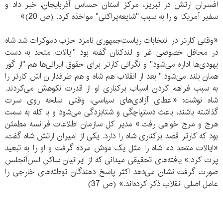
افسران ارتش در تبریز، مرکز استان حساس آذربایجان، خبر داد و
سفیر آمریکا او را به سبب "شایعه‌پراکنی" مواخذه کرد. (ص 20)»
«وقتی کارتر در انتخابات ریاست‌جمهوری نامزد حزب دموکرات شد شاه
در محافل خصوصی غر و لندکنان گفته بود "ایالات متحد به دست
یهودی‌ها اداره می‌شود" و نگرانی کارتر برای حقوق ایرانی‌ها هم "از گور
همان بلند می‌شود." بعد از انقلاب هم شاه و هم طرفداران اش کارتر را
به سبب فراهم کردن اسباب برکناری او از قدرت نکوهش می‌کردند.
شاه نوشت: «اعطای آزادی‌های سیاسی، وقتی اسلحه روی سرت
گذاشته باشند، باعث دستپاچگی و شتابزدگی می‌شود و با کله به سمت
هرج و مرج خواهی رفت.» مدیر کل سازمان اطلاعات فرانسه مطمئن
بود که کارتر قصد برکناری شاه را دارد. یکی از امیران ارتش شاه گفت،
«ایالات متحد دم شاه را مثل یک موش مرده گرفت و او را به تبعید
پرت کرد.» یافته‌های تحقیقی میدانی که از ایرانیان ساکن لس‌آنجلس
صورت گرفت نشان می‌دهد اکثر پاسخ دهندگان توطئه‌های خارجی را
عامل اصلی انقلاب ذکر کرده‌اند.» (ص 37)