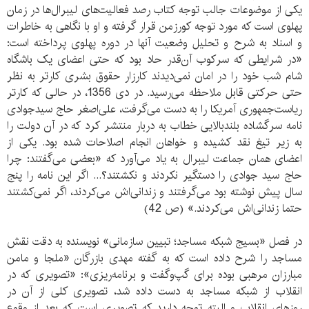
یکی از موضوعات جالب توجه کتاب رصد فعالیت‌های لیبرال‌ها در زمان
پهلوی است که مورد توجه کورزمن قرار گرفته و او با نگاهی به خاطرات
و اسناد به شرح و تحلیل وضعیت آنها در دوره پهلوی پرداخته است:
«در شرایطی که سرکوب آن‌قدر حاد بود که حتی اعضای یک باشگاه
شام شب خود را در امان نمی‌دیدند کارزار حقوق بشری کارتر به نظر
حتی حرکتی قابل ملاحظه می‌رسید. در دی 1356، در حالی که کارتر
ریاست‌جمهوری آمریکا را به دست می‌گرفت، علی‌اصغر حاج سیدجوادی
نامه سرگشاده بلندبالایی خطاب به دربار منتشر کرد که در آن دولت را
به زیر تیغ نقد کشیده و خواهان انجام اصلاحات شده بود. یکی از
اعضای همان جماعت لیبرال به یاد می‌آورد که «بعضی می‌گفتند: چرا
حاج سید جوادی را دستگیر نکردند و نکشتند؟... اگر این نامه را پنج
سال پیش نوشته بود می‌گرفتند و زندانی‌اش می‌کردند، اگر نمی‌کشتند
حتما زندانی‌اش می‌کردند.» (ص 42)
در فصل «بسیج شبکه مساجد؛ تبیین سازمانی» نویسنده به دقت نقش
مساجد را شرح داده است که به گفته مهدی بازرگان «ملجا و مامن
مبارزان مرهبی بوده برای گپ‌وگفت و برنامه‌ریزی»: «تصویری که در
انقلاب از شبکه مساجد به دست داده شد، تصویری کلی از آن در
روزهای انقلاب و البته توجه دارید که تصویری است که بعد از وقوع