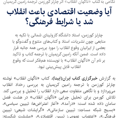
نگاهی به کتاب «ناگهان انقلاب» اثر چارلز کورزمن ترجمه رامین کریمیان
آیا وضعیت اقتصادی باعث انقلاب
شد یا شرایط فرهنگی؟
چارلز کورزمن، استاد دانشگاه کارولینای شمالی با تکیه به
منابعی چون نشریات، اسناد و کتاب‌های متنوع و گفت‌وگو با
بعضی از ایرانیان وقوع انقلاب را مورد بررسی همه جانبه قرار
داده است. ضمن آنکه رامین کریمیان با ترجمه کتاب و تاکید
بر نام آن «ناگهان انقلاب» با نویسنده هم‌فکر است که وقوع
انقلاب قابل پیش‌بینی نبود.
به گزارش
خبرگزاری کتاب ایران(ایبنا)
، کتاب «ناگهان انقلاب» نوشته
چارلز کورزمن با ترجمه رامین کریمیان به بررسی رخداد انقلاب
می‌پردازد و با نگاهی متفاوت سعی دارد انقلاب را تحلیل و بررسی کند.
تلاش کورمن برای تحلیل چرایی «ناگهان انقلاب» در هشت فصل
سامان داده شده است: «درآمد»، «آغاز اعتراض‌ها: تبیین سیاسی»،
«بسیج شبکه مساجد: تبیین سازمانی»، «گرایشات شیعی: تبیین
فرهنگی»، «اعتصاب عمومی: تبیین اقتصادی»، «مششت شکسته: