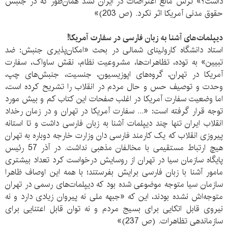
داشت؟» ترس مانع اعتراضات در ایران نشد همان‌طور که در جنبش
حقوق مدنی آمریکا اثر نکرد. (ص 203)»
دیپلمات‌های آشنا به زبان فارسی در سفارت آمریکا!
استاد دانشگاه کارولینای شمالی در بحث «امکان‌پذیری جنبش: ضد
تبیین» به توده، تظاهرات‌ها، مشروعیت نظام، نقش ساواک، سفارت
آمریکا در تهران، گروه‌های اپوزیسیون، جنسیت، جنبش‌های چپ،
وحدت و توصیف حس و حال مردم در انقلاب را تشریح کرده است،
اما وضعیت سفارت آمریکا در اغلب صفحات این کتاب کم و بیش مورد
توجه قرار گرفته است: «... سفارت آمریکا در تهران و در زمان رخداد
انقلاب ایران تنها چند دیپلمات آشنا به زبان فارسی داشت و تا استانه
پیروزی انقلاب که یک کارمند فارسی دان وزارت خارجه دوباره به تهران
هیچ ارتباط مستقیمی با مخالفان مذهبی نداشت. در آذر 57 رئیس
پایگاه سازمان سیا در تهران از روسایش درخواست کرد تعداد بیشتری
مامور آشنا با زبان فارسی برایش بفرستند؛ با همه این اوصاف ظاهرا
سازمان سیا متوجه موضوعی شده بود که دیپلمات‌های رسمی در تهران
متوجه‌اش نشده بودند، این که «جبهه ملی نه پیروان زیادی دارد و نه
نیروی قابل اتکایی برای بسیج مردم و نه توان قابل اعتنایی برای
سازماندهی تظاهرات. (ص 237)»