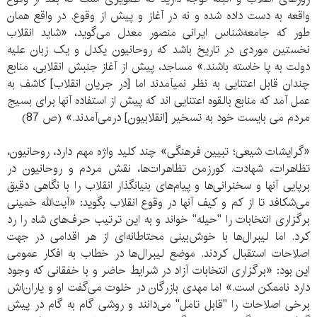
واقعه به دست داده شده و نه در آغاز و پیش از وقوع. در واقع همان
طور که جامعه‌شناس ایرانی منصور معدل می‌گوید، «شاید انقلاب
نخستین موردی در تاریخ باشد که روحانیون یکدل و یک زبان علیه
دولت به پا خاسته باشند.» مساجد، پیش از آغاز جنبش انقلابی، منابع
چندان قابل اعتنایی به نظر نمیآمدند اما [در جریان انقلاب] کاشف به
عمل آمد که منابع بالقوه اعتنایی اند که پیش از استفاده آنها برای بسیج
مردم می بایست خود به تسخیر [انقلابیون] درمی‌آمدند.» (ص 87)
«گرایشات شیعی؛ تبیین فرهنگی» چند کلید واژه مهم دارد، روحانیون،
تظاهرات، شهادت. کورزمن تظاهرات‌ها، نقش مردم و روحانیون در
برپایی آنها و سخنرانی‌ها و پیام‌های بنیانگذار انقلاب را با نگاهی دقیق
می‌شکافد تا از کم و کیف آنها در وقوع انقلاب بگوید: «آیت‌الله خمینی
برگزاری انتخابات را "حیله" خواند و به این ترتیب حرف‌های شاه را رد
کرد. اما لیبرال‌ها با خوش‌بینی محتاطانه‌ای از هر اقدامی در جهت
اصلاحات استقبال کردند. موضع لیبرال‌ها در خطاب به افکار عمومی
این بود: «برگزاری انتخابات آزاد در شرایط حاضر و با خفقانی که وجود
دارد ناممکن است.» اما مهدی بازرگان در خلوت می‌گفت او و یاران‌اش
برخی اصلاحات را "قابل تامل" می‌دانند و روشی گام به گام در پیش