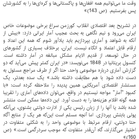
وقت ما می‌توانیم همه افغان‌ها و پاکستانی‌ها و کره‌ای‌ها را به کشورشان
پس بفرستیم. (ص 143)»
در تشریح بعد اقتصادی انقلاب کورزمن سراغ برخی موضوعات خاص
ایران می‌رود و نیم نگاهی به بحث عجیب آمار ایرانی دارد: «بیش از
آنکه به شواهد و آماری بپردازیم باید یادآور شوم که همه این اعداد و
ارقام قابل اعتماد و اتکاء نیست. ایران، برخلاف بسیاری از کشورهای
در حال توسعه، از قدیم الایام مشکل مبالغه در آمار داشته است.
کنسول بریتانیا در 1848 می‌نویسد: «در ایران کمتر پیش می‌آید که دو
گزارش آماری درباره موضوعی واحد، حتا اگر از طرف مراجع مسئول به
دست داده شود با هم مطابقت داشته باشد.» یک سده بعدتر، یک
مستشار اقتصادی آمریکایی همین پدیده را ملاحظه کرده است: «با
کمبود "آمار" مواجه نیستیم در واقع، می‌توان داده‌های آماری را تقریبا
همه گونه اقلام هزینه‌ها را به دست آورد. این داده‌ها ممکن است منتشر
شده باشد یا آنها را از زبان رئیس یکی از ادارت دولتی بشنوی، بی‌آنکه
پولی بابتش بپردازی. اما آنچه مسلم است این‌که هر یک از منابع آگاه
حتا دولتی، ارقام مرتبط با موضوعی واحد را به شکلی متفاوت در
اختیار می‌گذارند، گاه آن‌قدر متفاوت که موجب سردرگمی است.» (ص
160)»