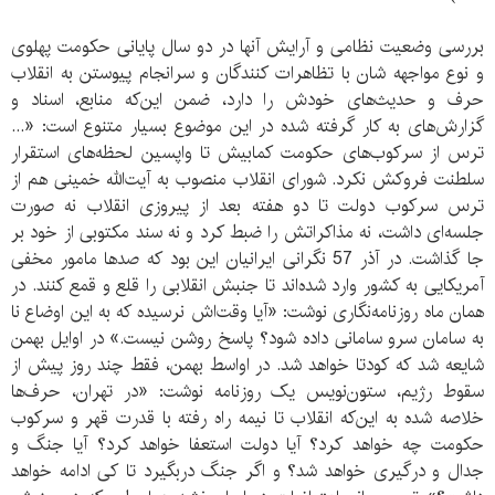
بررسی وضعیت نظامی و آرایش آنها در دو سال پایانی حکومت پهلوی
و نوع مواجهه شان با تظاهرات کنندگان و سرانجام پیوستن به انقلاب
حرف و حدیث‌های خودش را دارد، ضمن این‌که منابع، اسناد و
گزارش‌های به کار گرفته شده در این موضوع بسیار متنوع است: «...
ترس از سرکوب‌های حکومت کمابیش تا واپسین لحظه‌های استقرار
سلطنت فروکش نکرد. شورای انقلاب منصوب به آیت‌الله خمینی هم از
ترس سرکوب دولت تا دو هفته بعد از پیروزی انقلاب نه صورت
جلسه‌ای داشت، نه مذاکراتش را ضبط کرد و نه سند مکتوبی از خود بر
جا گذاشت. در آذر 57 نگرانی ایرانیان این بود که صدها مامور مخفی
آمریکایی به کشور وارد شده‌اند تا جنبش انقلابی را قلع و قمع کنند. در
همان ماه روزنامه‌نگاری نوشت: «آیا وقت‌اش نرسیده که به این اوضاع نا
به سامان سرو سامانی داده شود؟ پاسخ روشن نیست.» در اوایل بهمن
شایعه شد که کودتا خواهد شد. در اواسط بهمن، فقط چند روز پیش از
سقوط رژیم، ستون‌نویس یک روزنامه نوشت: «در تهران، حرف‌ها
خلاصه شده به این‌که انقلاب تا نیمه راه رفته با قدرت قهر و سرکوب
حکومت چه خواهد کرد؟ آیا دولت استعفا خواهد کرد؟ آیا جنگ و
جدال و درگیری خواهد شد؟ و اگر جنگ دربگیرد تا کی ادامه خواهد