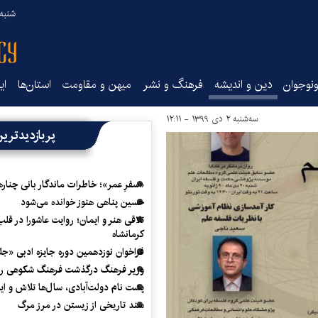
شنبه ۱۷ مرداد ۵
نوجوان
دین و اندیشه
فرهنگ و نشر
میهن و مقاومت
استان‌ها
ای
سه‌شنبه ۲ دی ۱۳۹۹ - ۱۲:۱۱
پربازدیدتری
«سفرِ عمر»؛ خاطرات ماندگار بانی چناره
حسین پناهی هنوز خوانده می‌شود
تلاقی هنر و ایمان؛ روایت عاشورا در قلب
کرمانشاه
فراخوان نوزدهمین دوره جایزه ادبی «ج
وزیر فرهنگ درگذشت فرهنگ شکوهی را
پشت نام دولت‌آبادی، سال‌ها تلاش و ا
سند تاریخی از زیستن در مرز مرگ