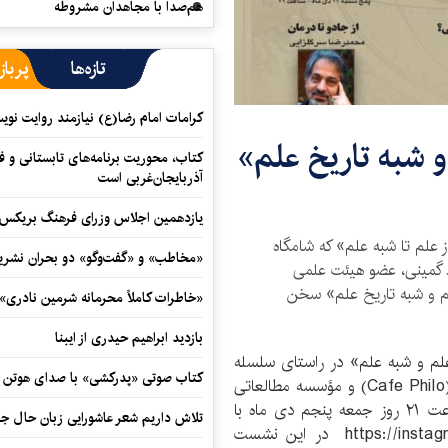
هم‌صدا با مجاهدان مشروطه
تازه‌ها
پرباز
کرامات امام رضا(ع) نیازمند روایت نو
 شبه تاریخ علم»
کتاب، محوریت برنامه‌های تابستانی و ف
آذربایجان‌غربی است
یازدهمین اجلاس وزرای فرهنگ بریکس آ
علم تا شبه علم» که شامگاه
«مخاطب» و «گفت‌وگو» دو بحران نشری
د گمینی، عضو هیئت علمی
لم و شبه تاریخ علم» سخن
«خاطرات کاملاً محرمانه شرمین نادری»
بازدید ابراهیم حیدری از ایبنا
م و شبه علم» در راستای سلسله
کتاب صوتی «پدرکشی» با صدای هوتن ش
گفت‌وگوهای «فلسفه در زندگی» با همکاری کافه فیلو (Cafe Philo) و مؤسسه مطالعاتی
پیدایش برگزار می‌شود. عموم علاقمندان می‌توانند ساعت ۲۱ روز جمعه پنجم دی ماه با
تلاش داریم شعر عاشورایی زبان حال جا
مراجعه به نشانی الکترونیکیhttps://instagram.com/cafe__philo در این نشست