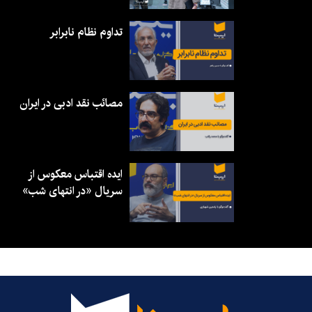
تداوم نظام نابرابر
مصائب نقد ادبی در ایران
ایده اقتباس معکوس از
سریال «در انتهای شب»