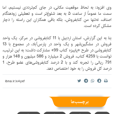
وی افزود: به لحاظ موقعیت مکانی، در جای کم‌ترددی نیستیم، اما
سمت ما عموماً از ساعت ۵ به بعد شلوغ‌تر است و تعطیلی زودهنگام
اصناف، نه‌تنها منِ کتابفروش، بلکه باقی همکاران این راسته را دچار
مشکل کرده است.
بنا به این گزارش، استان اردبیل با 11 کتابفروشی در مرکز، یک واحد
فروش در مشگین‌شهر و یک واحد در پارس‌آباد، در مجموع با 13
کتابفروشی در طرح «پاییزه کتاب 99» مشارکت داشت؛ به این ترتیب،
توانست با 4259 کتاب، فروش 2 میلیارد و 586 میلیون و 148 هزار و
791 ریالی را تجربه کند و با 2 درصد کتابفروشی‌های عضو طرح، 1
درصد کل فروش را به خود اختصاص دهد.
برچسب‌ها