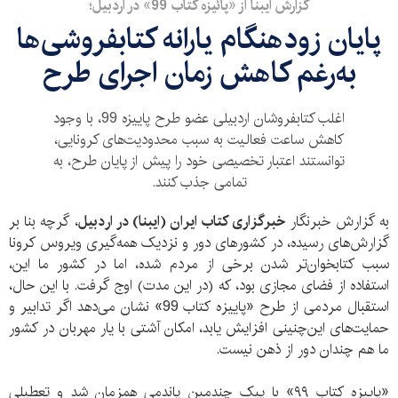
گزارش ایبنا از «پائیزه کتاب 99» در اردبیل؛
پایان زودهنگام یارانه کتابفروشی‌ها
به‌رغم کاهش زمان اجرای طرح
اغلب کتابفروشان اردبیلی عضو طرح پاییزه 99، با وجود
کاهش ساعت فعالیت به سبب محدودیت‌های کرونایی،
توانستند اعتبار تخصیصی خود را پیش از پایان طرح، به
تمامی جذب کنند.
به گزارش خبرنگار
خبرگزاری کتاب ایران (ایبنا) در اردبیل
، گرچه بنا بر
گزارش‌های رسیده، در کشورهای دور و نزدیک همه‌گیری ویروس کرونا
سبب کتابخوان‌تر شدن برخی از مردم شده، اما در کشور ما این،
استفاده از فضای مجازی بود، که (در این مدت) اوج گرفت. با این حال،
استقبال مردمی از طرح «پاییزه کتاب 99» نشان می‌دهد اگر تدابیر و
حمایت‌های این‌چنینی افزایش یابد، امکان آشتی با یار مهربان در کشور
ما هم چندان دور از ذهن نیست.
«پاییزه کتاب ۹۹» با پیک چندمین پاندمی همزمان شد و تعطیلی