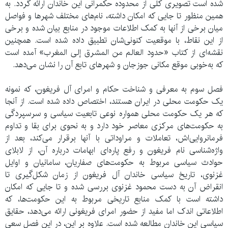
شده است تصویری کلی از محدوده حکمرانی این خاندان ارائه گردد. به
همین منظور تا جایی که امکان داشته، نام‌های مختلف شهرها و فواصل
میان برخی از آنها به کمک اطلاعات موجود در منابع بیان شده و برخی
از این نقاط، با موقعیت کنونی‌شان تطبیق داده شده است. همچنین
نقشه‌ای از کتاب «حدود العالم من المشرق إلی المغرب» آمده است
که به‌خوبی موقع مکانی جوزجان و شهرهای تابع آن را نشان می‌دهد.
فصل سوم به معرفی و شناخت حکام و امرای آل فریغون، که نمونه
یک حکومت محلی در ایران هستند، اختصاص داده شده است. از آنجا
که هر یک حکومت محلی همواره نوعی تابعیت سیاسی و سرسپردگی
به حکومت‌های مرکزی معاصر خود دارد و به نحوی برای بقا و تداوم
فرمانروایی‌‌اش، تعاملات و مراوداتی با آنها برقرار می‌کند، بعد از
واژه‌شناسی نام فریغون و رفع پاره‌ای ابهامات درباره آن، از لابلای
حوادث سیاسی مربوط به حکومت‌های صفاریان، سامانیان و اوایل
غزنوی، تاریخ سیاسی خاندان آل فریغون از زمان شکل‌گیری تا
انقراض آن به دست محمود غزنوی بررسی شده و تا جایی که امکان
داشته است با کمک منابع تاریخی مربوط به این حکومت‌ها، که
اطلاعاتی اندک اما مفید از حضور امرای فریغونی ارائه می‌دهد، حقایق
سیاسی این خاندان مطالعه شده است. علاوه بر این، در این فصل سعی