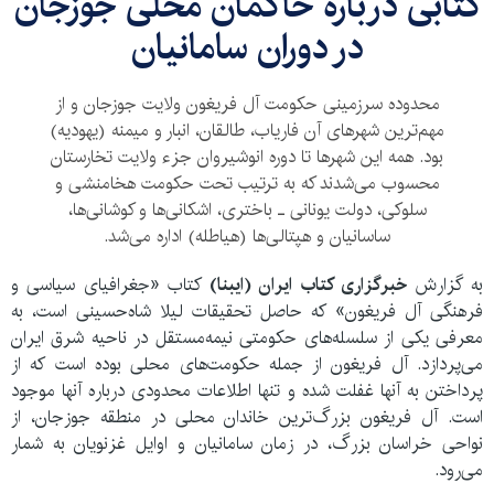
کتابی درباره حاکمان محلی جوزجان
در دوران سامانیان
محدوده سرزمینی حکومت آل فریغون ولایت جوزجان و از
مهم‌ترین شهرهای آن فاریاب، طالقان، انبار و میمنه (یهودیه)
بود. همه این شهرها تا دوره انوشیروان جزء ولایت تخارستان
محسوب می‌شدند که به ترتیب تحت حکومت هخامنشی و
سلوکی، دولت یونانی ـ باختری، اشکانی‌ها و کوشانی‌ها،
ساسانیان و هپتالی‌ها (هیاطله) اداره می‌شد.
به گزارش
خبرگزاری کتاب ایران (ایبنا)
کتاب «
جغرافیای سیاسی و
فرهنگی آل فریغون» که حاصل تحقیقات لیلا شاه‌حسینی است، به
معرفی یکی از سلسله‌های حکومتی نیمه‌مستقل در ناحیه شرق ایران
می‌پردازد. آل فریغون از جمله
حکومت‌های محلی بوده‌ است که از
پرداختن به آنها غفلت شده و تنها اطلاعات محدودی درباره آنها موجود
است. آل فریغون بزرگ‌ترین خاندان محلی در منطقه جوزجان، از
نواحی خراسان بزرگ، در زمان سامانیان و اوایل غزنویان به شمار
می‌رود.