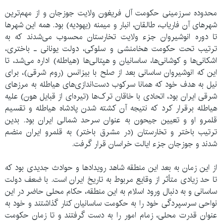
محدوده سرزمینی حکومت آل فریغون ولایت جوزجان و از مهم‌ترین
شهرهای آن فاریاب، طالقان، انبار و میمنه (یهودیه) بود. همه این شهرها
تا دوره انوشیروان جزء ولایت تخارستان محسوب می‌شدند که به
ترتیب تحت حکومت هخامنشی و سلوکی، دولت یونانی ـ باختری،
اشکانی‌ها و کوشانی‌ها، ساسانیان و هپتالی‌ها (هیاطله) اداره می‌شد، تا
این که انوشیروان ساسانی بعد از صلح با بیزانس (روم شرقی)، برای
نیل به هدف خود که همانا سرکوب دست‌اندازی‌های هیاطله به مرزهای
شرقی ایران بود، اتحادی با خاقان ترک‌ها (تیره‌ای از قبایل هون) علیه
هیاطله برقرار کرد که نتیجه آن کشته شدن پادشاه هیاطله و تقسیم
قلمرو او و تعیین جیحون به عنوان سرحد شمالی ایران بود. بدین
ترتیب باختر و تخارستان (در مشرق باختر) به قلمرو ایران منضم
شدند و جوزجان جزء ایالت خراسان قرار گرفت.
از این زمان به بعد این منطقه شاهد رویدادها و حوادث جدیدی بود که
تا حد زیادی متأثر از وقایع مربوط به تاریخ ایران است. با ضعف دولت
ساسانی و به دنبال ورود اسلام به این منطقه، حکام محلی حاضر در این
نواحی سرسپردگی خود را به حکومت ساسانیان کنار گذاشتند و خود به
عنوان قدرت محلی، زمام امور را به دست گرفتند و تا زمان حکومت