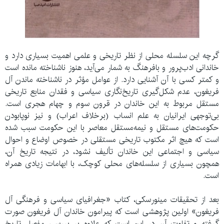
گرچه این سلسله محلی از نظر تاریخی و علمی اهمیت بسیاری دارد و
خاندانی ادب‌پرور و بافرهنگ به شمار می‌آید، هنوز ناشناخته مانده است
و کمتر کسی با آن آشنایی دارد. از عوامل مؤثر در ناشناخته ماندن آل
فریغون، عدم شکل‌گیری تاریخ‌نگاری سیاسی و فقدان منابع تاریخی
مستقل مربوط به این خاندان در قرون سوم و چهام هجری است.
بی‌توجهی ایرانیان به علم انساب (برخلاف اعراب) و نیز نوپابودن
حکومت‌های مستقل و نیمه‌مستقل معاصر با این حکومت سبب شده
است که هیچ اثر مکتوب تاریخی مستقلی در خصوص اوضاع و احوال
سیاسی و اجتماعی این خاندان تألیف نشود، در نتیجه تاریخ آن،
همچون بسیاری از سلسله‌های محلی کوچک، با ابهامات زیادی همراه
است.
بعد از تحقیقات مینورسکی، کتاب
«
جغرافیای سیاسی و فرهنگی آل
فریغون»
اولین پژوهشی است که پیرامون خاندان آل فریغون صورت
گرفته و تفاوت آن در این است که علاوه بر بررسی مفصل تاریخ