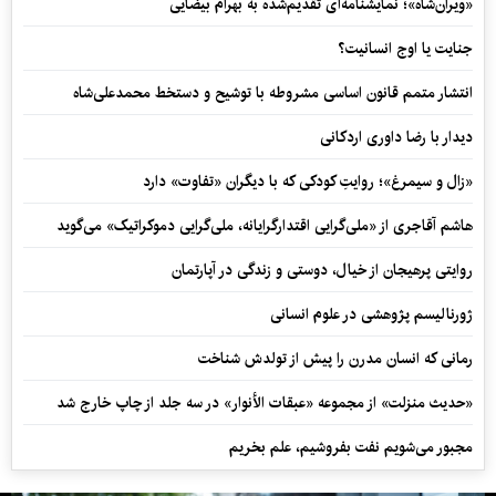
«ویران‌شاه»؛ نمایشنامه‌ای تقدیم‌شده به بهرام بیضایی
جنایت یا اوج انسانیت؟
انتشار متمم قانون اساسی مشروطه با توشیح و دستخط محمدعلی‌شاه
دیدار با رضا داوری اردکانی
«زال و سیمرغ»؛ روایتِ کودکی که با دیگران «تفاوت» دارد
هاشم آقاجری از «ملی‌گرایی اقتدارگرایانه، ملی‌گرایی دموکراتیک» می‌گوید
روایتی پرهیجان از خیال، دوستی و زندگی در آپارتمان
ژورنالیسم پژوهشی در علوم انسانی
رمانی که انسان مدرن را پیش از تولدش شناخت
«حدیث منزلت» از مجموعه «عبقات الأنوار» در سه جلد از چاپ خارج شد
مجبور می‌شویم نفت بفروشیم، علم بخریم