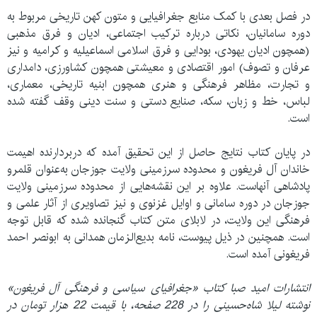
در فصل بعدی با کمک منابع جغرافیایی و متون کهن تاریخی مربوط به
دوره سامانیان، نکاتی درباره ترکیب اجتماعی، ادیان و فرق مذهبی
(همچون ادیان یهودی، بودایی و فرق اسلامی اسماعیلیه و کرامیه و نیز
عرفان و تصوف) امور اقتصادی و معیشتی همچون کشاورزی، دامداری
و تجارت، مظاهر فرهنگی و هنری همچون ابنیه تاریخی، معماری،
لباس، خط و زبان، سکه، صنایع دستی و سنت دینی وقف گفته شده
است.
در پایان کتاب نتایج حاصل از این تحقیق آمده که دربردارنده اهیمت
خاندان آل فریغون و محدوده سرزمینی ولایت جوزجان به‌عنوان قلمرو
پادشاهی آنهاست. علاوه بر این نقشه‌هایی از محدوده سرزمینی ولایت
جوزجان در دوره سامانی و اوایل غزنوی و نیز تصاویری از آثار علمی و
فرهنگی این ولایت، در لابلای متن کتاب گنجانده شده که قابل توجه
است. همچنین در ذیل پیوست، نامه بدیع‌الزمان همدانی به ابونصر احمد
فریغونی آمده است.
انتشارات امید صبا کتاب
«
جغرافیای سیاسی و فرهنگی آل فریغون»
نوشته لیلا شاه‌حسینی را در 228 صفحه، با قیمت 22 هزار تومان در