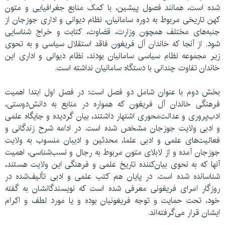
شده است، همانند فصول پیشین، با کمک منابع جغرافیایی و متون
کهن تاریخی مربوط به دوره سامانیان، نظام دیوانی و اداری جوزجان از
جنبه‌های مختلف همچون وزارت، قضاوت، کتابت و خراج شناسایی
شود. از آنجا که خاندان آل فریغون فاقد استقلال سیاسی و به تحوی
زیر مجموعه نظام سیاسی سامانیان بودند، نظام دیوانی و اداری این
خاندان تفاوت چندانی با دستگاه سامانیان نداشته است.
بخش دوم با عنوان شامل دو فصل است: در فصل اول ابتدا اهمیت
فرهنگی خاندان آل فریغون که همواره در منابع به دانش‌دوستی،
ادب‌پروری و عدالت‌محوری اشتهار داشتند، بیان گردیده و جایگاه علمی
و ادبی ولایت جوزجان مشخص شده است. در ادامه شرح زندگانی و
فعالیت‌های علمی و ادبی علما، محدثین و ادیبان منسوب به ولایت
جوزجان آمده و از لابلای متون مربوط به رجال و نسب‌شناسی، اهمیت
آنها که به نحوی بیان‌کننده تاریخ علمی و فرهنگی این ولایت هستند،
شناسانده شده است. در پایان هم کتب علمی و ادبی تألیف‌شده در
روزگار امرای فریغونی معرفی شده است که نویسند‌گانشان به گفته
خود، تحت حمایت و توجه فریغونیان بوده و یا مورد لطف و اکرام
ایشان قرار می‌گرفته‌اند.