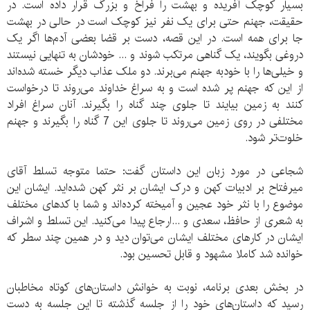
بسیار کوچک آفریده و بهشت را فراخ و بزرگ قرار داده است. در
حقیقت، جهنم حتی برای یک نفر نیز کوچک است در حالی در بهشت
جا برای همه است. در این قصه، دست بر قضا بعضی آدم‌ها اگر یک
دروغی بگویند، یک گناهی مرتکب شوند و ... خودشان به تنهایی نیستند
و خیلی‌ها را با خودبه جهنم می‌برند. دو ملک عذاب دیگر خسته شده‌اند
از این که جهنم پر شده است و به سراغ خداوند می‌روند تا درخواست
کنند به زمین بیایند تا جلوی چند گناه را بگیرند. آنان سراغ افراد
مختلفی در روی زمین می‌روند تا جلوی این 7 گناه را بگیرند و جهنم
خلوت‌تر شود.
شجاعی در مورد زبان این داستان گفت: حتما متوجه تسلط آقای
میرفتاح بر ادبیات کهن و درک ایشان بر نثر کهن شده‌اید. ایشان این
موضوع را با نثر خود عجین و آمیخته کرده‌‌اند و شما با کدهای مختلف
به شعری از حافظ، سعدی و ...ارجاع پیدا می‌کنید. این تسلط و اشراف
ایشان در کارهای مختلف ایشان می‌توان دید و در همین چند سطر که
خوانده شد کاملا مشهود و قابل تحسین بود.
در بخش بعدی برنامه، نوبت به خوانش داستان‌های کوتاه مخاطبان
رسید که داستان‌های خود را از جلسه گذشته تا این جلسه به دست