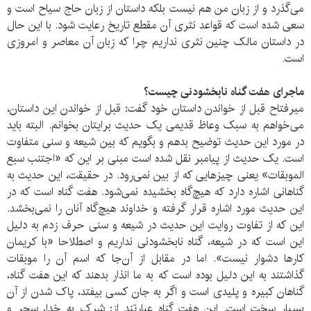
می‌گذرد و از زبان من هم نیست بلکه داستان از زبان حاج سیاح است و
سعی شده است که قواعد نثری آن مقطع تاریخ رعایت شود. با این حال
در داستان مالک چنین نثری نداریم چرا که زبان آن معاصر و امروزی
است.
ماجرای هفت گناه نابخشودنی چیست؟
میرفتاح قبل از خواندن داستان خود گفت: قبل از خواندن این داستان،
می‌خواهم به سبک وعاظ قدیمی یک حدیث برایتان بخوانم. البته باید
در مورد این حدیث توضیح بدهم و بگویم که بین شیعه و سنی متفاوت
است. یک حدیث از پیامبر نقل شده است مبنی بر این که «اجتنب سبع
الموبقات» یعنی چیزهایی که از بین نمی‌رود. در حقیقت، این حدیث به
گناهانی اشاره دارد که هیچ‌گاه بخشیده نمی‌شود. هفت گناه است که در
این حدیث مورد اشاره قرار گرفته و خداوند هیچ‌گاه آنان را نمی‌بخشد.
این که از تفاوت روایت این حدیث در شیعه و سنی حرف زدم به دلیل
این است که در شیعه، گناه نابخشودنی نداریم و اصطلاحا «با کریمان
کارها دشوار نیست». اما در مقابل از آن‌جا که اسم آن را موبقات
گذاشتند به این دلیل بوده است که به ما انذار بدهند که این هفت گناه،
گناهان کبیره و پلیدی است و اگر به جان کسی بیفتد، پاک شدن از آن
بسیار سخت است. این هفت گناه عبارتند از: شرک به خدا، سحر و