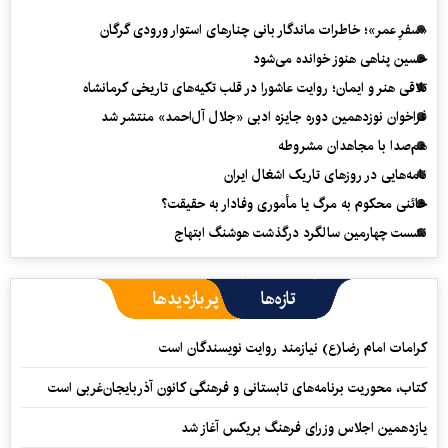
«سفرِ عمر»؛ خاطرات ماندگار بانی چنارهای استوار ورودی گرگان
حسین پناهی هنوز خوانده می‌شود
تلاقی هنر و ایمان؛ روایت عاشورا در قلب تکیه‌های تاریخی کرمانشاه
فراخوان نوزدهمین دوره جایزه ادبی «جلال آل‌احمد» منتشر شد
هم‌صدا با مجاهدان مشروطه
نامه‌هایی در روزهای تاریک اشغال ایران
خائنی محکوم به مرگ یا مأموری وفادار به حقیقت؟
نشست چهارمین سالگرد درگذشت هوشنگ ابتهاج
تازه‌ها
پربازدیدها
کرامات امام رضا(ع) نیازمند روایت نویسندگان است
کتاب، محوریت برنامه‌های تابستانی و فرهنگی کانون آذربایجان‌غربی است
یازدهمین اجلاس وزرای فرهنگ بریکس آغاز شد