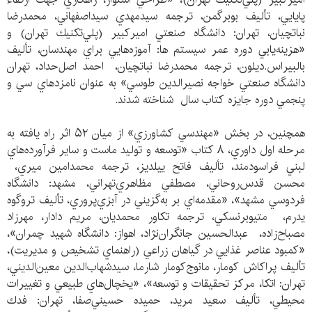
پايايي، تأليف بوبرگمن، ترجمه سيدمهدي سيداصفهاني، محمدرضا
نباتچيان، تهران: دانشگاه صنعتي اميركبير (پلي‌تكنيك تهران) و
«هزينه‌يابي دوره عمر سيستم ها: آموزه‌هايي براي مهندسان، تأليف
بالبيراس.ديلون، ترجمه محمدرضا نباتچيان، احمد اصل‌حداد، تهران
دانشگاه صنعتي خواجه نصيرالدين طوسي» به عنوان نامزدهاي سي و
پنجمي دوره جايزه كتاب سال شناخته شدند.
همچنين، در بخش «مهندسي كشاورزي» از ميان ۵۲ اثر راه يافته به
مرحله اول داوري، ۸ كتاب «توسعه و توليد ماست و ساير فرآورده‌هاي
لبني فراسودمند، تأليف فاتح ييلديز، ترجمه محمدامين ميري،
محسن قدس‌روحاني، مصطفي مظاهري‌تهراني، مشهد: دانشگاه
فردوسي مشهد»، «مقدمه‌اي بر به‌گزيني در آبزي‌پروري، تأليف تروگوه
يدرم، متيوبرنسكي، ترجمه تكاور محمديان، مريم دادار، مهرزاد
مصباح‌زاده، عبدالحسين جانگران‌نژاد، اهواز: دانشگاه شهيد چمران»،
«كمبود عناصر غذايي در گياهان زراعي (راهنماي تشخيص و مديريت)،
تأليف پراكاش كومار، مانوج‌كومار شارما، سيدشهاب‌الدين معين‌الديني،
تهران: اتكا، مركز تحقيقات و توسعه»، «يخچال‌هاي طبيعي و تغييرات
محيطي، تأليف سعيد مريد، حميده حسيني‌صفا، تهران: فدك