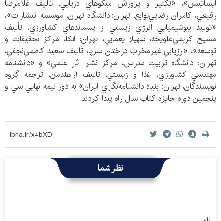
ايساتيس»، «تكثير و پرورش ميگوهاي دريايي، تأليف غلامرضا
رفيعي، كامران رضايي‌توابع، تهران: دانشگاه تهران، موسسه انتشارات»،
«توليد بيوشيميايي انرژي زيستي از پسماندهاي كشاورزي، تأليف
مسيح كريمي‌علويجه، سهيلا يغمايي، تهران: اتكا، مركز تحقيقات و
توسعه»، «ارزيابي غيرمخرب درختان سرپا، تأليف سعيد كاظمي‌نجفي،
تهران: دانشگاه تربيت مدرس، مركز نشر آثار علمي» و «دانشنامه
مهندسي كشاورزي، غذا و زيستي، تأليف آر.هلدمن، ترجمه گروه
نويسندگان، تهران: بنياد دانشنامه‌نگاري ايران» به دور نيمه نهايي سي و
پنجمين دوره جايزه كتاب سال راه پيدا كردند.
نظر شما
نام