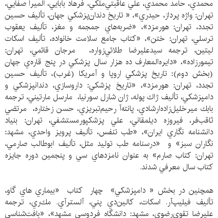
محمدي، حامد محمدي، علي عاقبتي‌ملكي، فرهاد بابايي‌، الميرا ‌صفايي،
تهران: واژه ‌پرداز، حيدري»، « تاريخ دندان‌پزشكي جهان، تأليف حسين
تجدد، تهران: هورمزد»، «ضربه‌هاي جمجمه و مغز، تأليف يعقوب
ترسلي، تهران: ختن»، «كتاب جامع سلامت خانواده، تأليف اسكات
ليتين، ترجمه سيدعليرضا طلائي‌زواره، مرجان قائمي، تهران:
تيمورزاده»، «دايره‌المعارف ده هزار سال پزشكي در پنج قاره‌ي جهان
(بخش دوم): تاريخ پزشكي اروپا و آمريكا (غرب)، تأليف حسين
تجدد، تهران: هورمزد»، «تاريخ پزشكي: داروسازي، دندانپزشكي و
دامپزشكي، تأليف ژاك پوله، ژان شارل سورنيا، مارسل مارتيني، ترجمه
بابك ميرخليل‌زاده‌ارشادي، پانته‌آ رحيم‌تبريزي، حسن زختاره، مرتضي
ثاقب‌فر، فيروزه ديلمقاني، علي پزشكپورمستشفي، تهران: بنياد
دانشنامه نگاري ايران»، «طب تنفس، تأليف پرويز واحدي، مشهد:
نگاران سبز» و «درسنامه طب توليد مثل، تأليف ابوطالب صارمي،
تهران: كتاب صارم» به عنوان نامزدهاي سي و پنجمين دوره جايزه
كتاب سال معرفي شدند.
همچنين در بخش « دامپزشكي» چهار كتاب «بيماري هاي گاو،
تأليف فيليپ‌آر. اسكات، كالين‌دي پني، آلسترآي. مك‌ري، ترجمه
عليرضا تقوي‌رضوي، مشهد: دانشگاه فردوسي مشهد»، «بافت‌شناسي