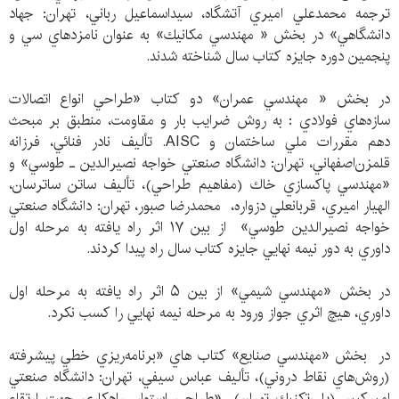
ترجمه محمدعلي اميري آتشگاه، سيداسماعيل رباني، تهران: جهاد
دانشگاهي» در بخش « مهندسي مكانيك» به عنوان نامزدهاي سي و
پنجمين دوره جايزه كتاب سال شناخته شدند.
در بخش « مهندسي عمران» دو كتاب «طراحي انواع اتصالات
سازه‌هاي فولادي : به روش ضرايب بار و مقاومت، منطبق بر مبحث
دهم مقررات ملي ساختمان و AISC. تأليف نادر فنائي، فرزانه
قلمزن‌اصفهاني، تهران: دانشگاه صنعتي خواجه نصيرالدين ـ طوسي» و
«مهندسي پاكسازي خاك (مفاهيم طراحي)، تأليف ساتن ساترسان،
الهيار اميري، قربانعلي دزواره، محمدرضا صبور، تهران: دانشگاه صنعتي
خواجه نصيرالدين طوسي» از بين ۱۷ اثر راه يافته به مرحله اول
داوري به دور نيمه نهايي جايزه كتاب سال راه پيدا كردند.
در بخش «مهندسي شيمي» از بين ۵ اثر راه يافته به مرحله اول
داوري، هيچ اثري جواز ورود به مرحله نيمه نهايي را كسب نكرد.
در بخش «مهندسي صنايع» كتاب هاي «برنامه‌ريزي خطي پيشرفته
(روش‌هاي نقاط دروني)، تأليف عباس سيفي، تهران: دانشگاه صنعتي
اميركبير (پلي‌تكنيك تهران)، «طراحي استوار، راهكاري جهت ارتقاء