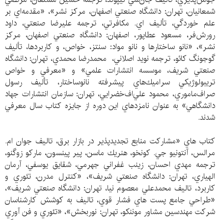
شمعانيان، تهران: دانشگاه صنعتي اصفهان، مركز نشر»، «مقدمه‌اي بر
علم خوردگي، تأليف اي. مكافرتي، ترجمه عليرضا صنعتي، داود
رورش‌فر، مسعود عطاپور، اصفهان: دانشگاه صنعتي اصفهان، مركز
نشر»، «نانو ساختارها و نانو مواد: سنتز، خواص، و كاربردها، تأليف
گوجونگ كائو، ترجمه نويد اصلاني، محمدرضا محمدي، تهران: دانشگاه
صنعتي شريف، موسسه انتشارات علمي» و «معرفي و خواص
تريبولوژيكي سراميك‌هاي پيشرفته نانوساختار، تأليف رسول
صراف‌ماموري، محمود علي‌اف‌خضرايي، تهران: سازمان انتشارات جهاد
دانشگاهي» به عنوان نامزدهاي اين دوره از جايزه كتاب سال معرفي
شدند.
كتاب هاي «مشاركت منابع تجديدپذير در بازار برق، تاليف جوان ام.
مرالس، آنتونيو جي. كونخو، هنريك ماسن، پير پينسون، ماركو زوگنو،
ترجمه مهدي احسان، زينب غفراني جهرمي، شقايق يوسفي، آرمان
الهياري، تهران: دانشگاه صنعتي شريف»، «كنترل مدرن، تئوري و
كاربرد، تاليف محمدعلي معصوم نيا، تهران: دانشگاه صنعتي شريف»،
«طراحي جامع پست هاي فشار قوي، تاليف به كوشش كارشناسان
شركت مهندسين مشاور موننكو، تهران: نوربخش»، «تئوري و فن آوري