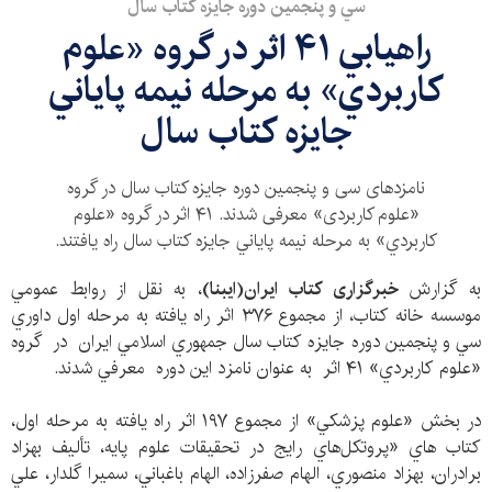
سي و پنجمين دوره جايزه كتاب سال
راهيابي ۴۱ اثر در گروه «علوم
كاربردي» به مرحله نيمه پاياني
جايزه كتاب سال
نامزدهای سی و پنجمین دوره جایزه کتاب سال در گروه
«علوم کاربردی» معرفی شدند. ۴۱ اثر در گروه «علوم
كاربردي» به مرحله نيمه پاياني جايزه كتاب سال راه یافتند.
به گزارش
خبرگزاری کتاب ایران(ایبنا)
، به نقل از روابط عمومي
موسسه خانه كتاب، از مجموع ۳۷۶ اثر راه يافته به مرحله اول داوري
سي و پنجمين دوره جايزه كتاب سال جمهوري اسلامي ايران در گروه
«علوم كاربردي» ۴۱ اثر به عنوان نامزد اين دوره معرفي شدند.
در بخش «علوم پزشكي» از مجموع ۱۹۷ اثر راه يافته به مرحله اول،
كتاب هاي «پروتكل‌هاي رايج در تحقيقات علوم پايه، تأليف بهزاد
برادران، بهزاد منصوري، الهام صفرزاده، الهام باغباني، سميرا گلدار، علي