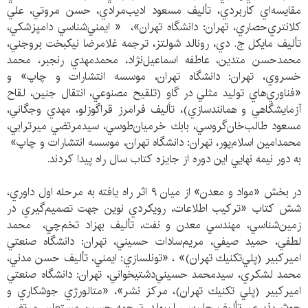
مقايسه‌اي كاربردي، تأليف مسعود اديب‌مرادي، حسن مروتي، علي
كلانتري‌حصاري، تهران: دانشگاه تهران»، « ايمني‌شناسي دامپزشكي،
تأليف مايكل ج. دي، رونالد شولتز، ترجمه غلامرضا نيكبخت ‌بروجني،
محمدحسن متدين، عاطفه اسماعيل‌نژاد، محمدمهدي رنجبر، محمد
خسروي، تهران: دانشگاه تهران، موسسه انتشارات و چاپ» و
«فناوري‌هاي توليد مثلي در گاو (تلقيح مصنوعي، انتقال جنين، لقاح
آزمايشگاهي و همانندسازي)، تأليف فرامرز قراگوزلو، مهدي وجگاني،
مسعود طالب‌خان‌گروسي، بابك خرميان‌طوسي، سيدمرتضي ميرترابي،
محمدامين اسلام‌پور، تهران: دانشگاه تهران، موسسه انتشارات و چاپ»
به دور نيمه نهايي اين دوره از جايزه كتاب سال راه پيدا كردند.
در بخش «مواد و معدن» از ميان ۹ اثر راه يافته به مرحله اول داوري،
شش كتاب «تركيب اطلاعات، رويكردي نوين جهت تصميم‌گيري در
زمين‌شناسي، مهندسي معدن و نفت، تأليف بهزاد تخم‌چي، محمد
لطفي، حميد صيفي، مريم‌سادات حسيني، تهران: دانشگاه صنعتي
اميركبير (پلي‌تكنيك تهران)» ، «تونلسازي: ايمني، تأليف حسن مدني،
محمد لشكري، سيدمحمد حسيني‌دشتيخواني، تهران: دانشگاه صنعتي
اميركبير (پلي تكنيك تهران)، مركز نشر»، «متالورژي جوشكاري و
جوش‌پذيري، تأليف جان‌سي ليپولد، ترجمه حسين مستعان، مرتضي