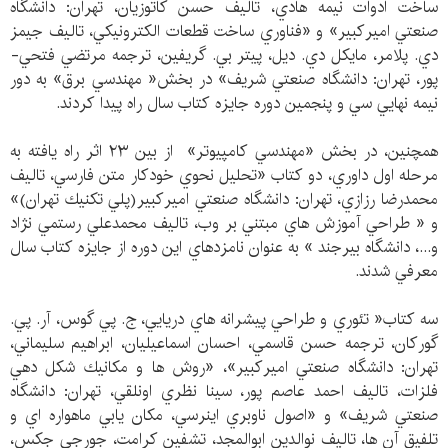
ساخت ادوات نيمه هادي، تاليف حسن كاتوزيان، تهران: دانشگاه
صنعتي اميركبير» و «فناوري ساخت قطعات الكترونيكي، تاليف جيمز
دي. پلامر، مايكل دي. ديل، پيتر بي. گريفين، ترجمه مرتضي فتحي-
پور، تهران: دانشگاه صنعتي شريف» در بخش« مهندسي برق» به دور
نيمه نهايي سي و پنجمين دوره جايزه كتاب سال راه پيدا كردند.
همچنين، در بخش «مهندسي كامپيوتر» از بين ۲۳ اثر راه يافته به
مرحله اول داوري، دو كتاب «تحليل نحوي خودكار متن فارسي، تاليف
محمدرضا رزازي، تهران: دانشگاه صنعتي اميركبير(پلي تكنيك تهران)»
و « طراحي آموزش هاي مبتني بر وب، تاليف محمدعلي رستمي نژاد
و...، دانشگاه بيرجند » به عنوان نامزدهاي اين دوره از جايزه كتاب سال
معرفي شدند.
سه كتاب« تئوري و طراحي پيشرانه هاي دريايي، ج. پي گوس، آر. پي.
گوركان، ترجمه حسن قاسمي، احسان اسماعيليان، ابراهيم سليماني،
تهران: دانشگاه صنعتي اميركبير»، «روش ها و مكانيك شكل دهي
فلزات، تاليف احمد عاصم پور، سينا نظري اونلقي، تهران: دانشگاه
صنعتي شريف» و «اصول ناوبري اينرسي، مكان يابي ماهواره اي و
تلفيق آن ها، تاليف نوالدين ابوالمجد، تشفين كرامت، جورجي جكس،